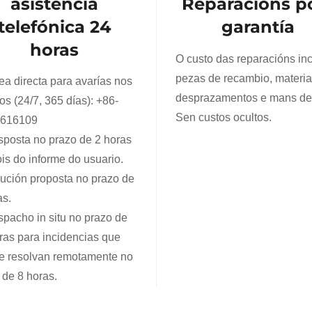
asistencia
Reparacións p
telefónica 24
garantía
horas
O custo das reparacións in
pezas de recambio, materia
ea directa para avarías nos
desprazamentos e mans de
os (24/7, 365 días):
+86-
Sen custos ocultos.
3616109
posta no prazo de 2 horas
is do informe do usuario.
ución proposta no prazo de
as.
pacho in situ no prazo de
ras para incidencias que
e resolvan remotamente no
 de 8 horas.