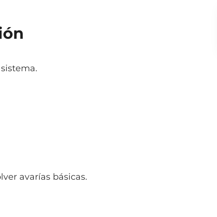
ión
 sistema.
ver avarías básicas.