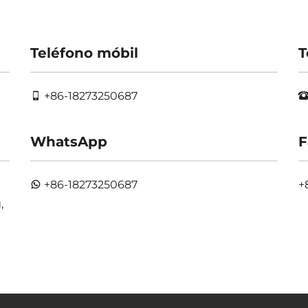
Teléfono móbil
T
+86-18273250687
WhatsApp
F
+86-18273250687
+
,