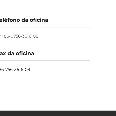
eléfono da oficina
+86-0756-3616108
ax da oficina
86-756-3616109