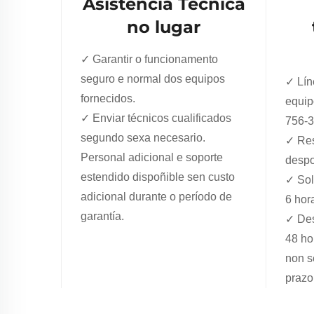
Asistencia Técnica
no lugar
✓ Garantir o funcionamento
seguro e normal dos equipos
✓ Lín
fornecidos.
equip
✓ Enviar técnicos cualificados
756-
segundo sexa necesario.
✓ Res
Personal adicional e soporte
despo
estendido dispoñible sen custo
✓ Sol
adicional durante o período de
6 hor
garantía.
✓ Des
48 ho
non s
prazo