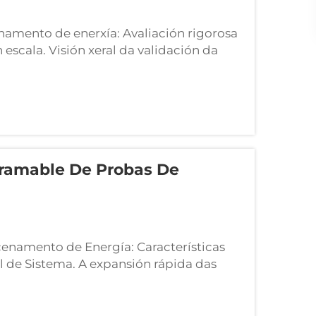
namento de enerxía: Avaliación rigorosa
cala. Visión xeral da validación da
de probas de eficiencia de almacenamento
n completa do rendemento e hi...
gramable De Probas De
namento de Energía: Características
l de Sistema. A expansión rápida das
ico e a integración na rede de alta
na que se validan os activos