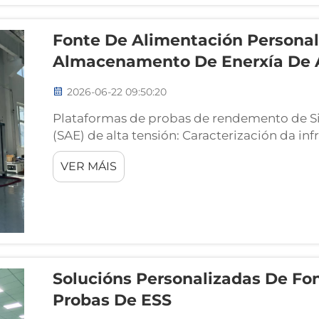
Fonte De Alimentación Personal
Almacenamento De Enerxía De A
2026-06-22 09:50:20
Plataformas de probas de rendemento de 
(SAE) de alta tensión: Caracterización da inf
Definición de plataformas de probas de ren
VER MÁIS
plataforma de probas de rendemento de SAE
especializado de validación que integra...
Solucións Personalizadas De Fo
Probas De ESS