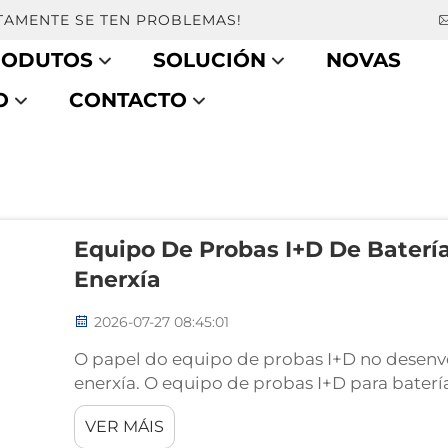
AMENTE SE TEN PROBLEMAS!
RODUTOS
SOLUCIÓN
NOVAS
O
CONTACTO
Equipo De Probas I+D De Bater
Enerxía
2026-07-27 08:45:01
O papel do equipo de probas I+D no dese
enerxía. O equipo de probas I+D para bater
plataforma especializada de validación de
VER MÁIS
enxeñeiros a avaliar as características ope