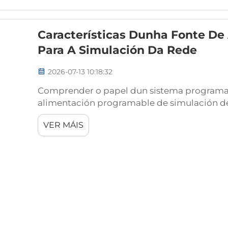
Características Dunha Fonte De
Para A Simulación Da Rede
2026-07-13 10:18:32
Comprender o papel dun sistema programab
alimentación programable de simulación de
de probas deseñada para simular condicións 
VER MÁIS
e validación do rendemento. Unl...