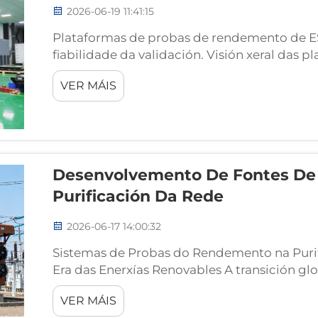
2026-06-19 11:41:15
Plataformas de probas de rendemento de ES
fiabilidade da validación. Visión xeral das
a nivel de sistema. As plataformas de prob
VER MÁIS
almacenamento de enerxía (ESS) son arquit
para...
Desenvolvemento De Fontes De 
Purificación Da Rede
2026-06-17 14:00:32
Sistemas de Probas do Rendemento na Purif
Era das Enerxías Renovables A transición glo
transformou fundamentalmente a arquitectu
VER MÁIS
integrar masivas instalacións solares a escala