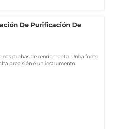
ación De Purificación De
e nas probas de rendemento. Unha fonte
alta precisión é un instrumento
 e estabilizar a entrada eléctrica
obas de rendemento...