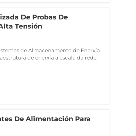
izada De Probas De
lta Tensión
Sistemas de Almacenamento de Enerxía
raestrutura de enerxía a escala da rede.
demento de alta tensión. Unha
 de alta tensión é un instrumento
ntes De Alimentación Para