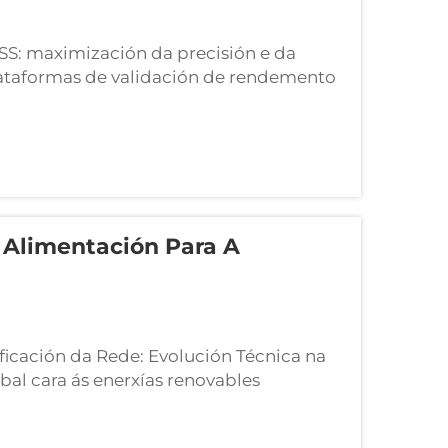
S: maximización da precisión e da
 plataformas de validación de rendemento
as de rendemento do sistema de
ecturas moi especializadas deseñadas
Alimentación Para A
icación da Rede: Evolución Técnica na
bal cara ás enerxías renovables
ra da rede eléctrica moderna. Ao
 de servizo público...