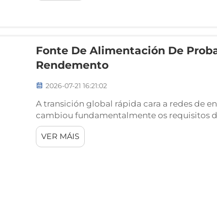
enerxía baixo...
Fonte De Alimentación De Proba
Rendemento
2026-07-21 16:21:02
A transición global rápida cara a redes de e
cambiou fundamentalmente os requisitos de 
eléctricas a gran escala. Os modernos sist
VER MÁIS
xa non son simplemente configuracións está