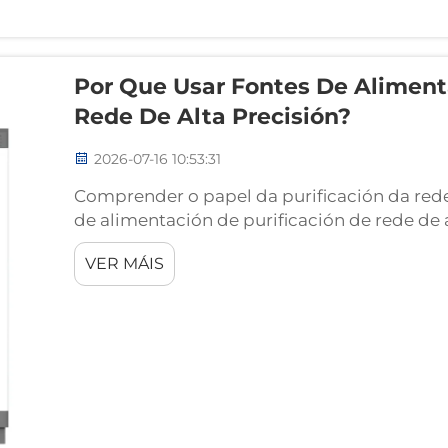
Por Que Usar Fontes De Aliment
Rede De Alta Precisión?
2026-07-16 10:53:31
Comprender o papel da purificación da red
de alimentación de purificación de rede de 
especializado de proba deseñado para limpar
VER MÁIS
fornecida a equipos sensibles durante as pr