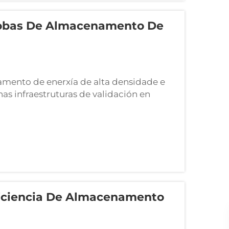
obas De Almacenamento De
namento de enerxía de alta densidade e
as infraestruturas de validación en
rciais de PAQUETES de baterías
guracións paralelas complexas...
iciencia De Almacenamento