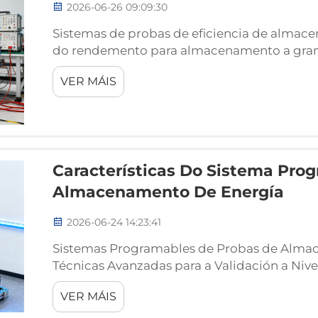
2026-06-26 09:09:30
Sistemas de probas de eficiencia de almace
do rendemento para almacenamento a gran es
eficiencia a nivel de sistema. Os sistemas 
VER MÁIS
de enerxía están deseñados para a avaliació
Características Do Sistema Pro
Almacenamento De Energía
2026-06-24 14:23:41
Sistemas Programables de Probas de Almace
Técnicas Avanzadas para a Validación a Nive
enerxías renovables a escala de servizo públ
VER MÁIS
tensión cambiou fundamentalmente a forma 
eléctricos...