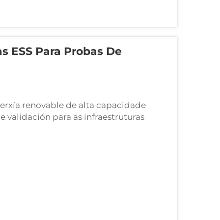
s ESS Para Probas De
nerxía renovable de alta capacidade
validación para as infraestruturas
emas de almacenamento de enerxía (ESS)
ticas de hardware...