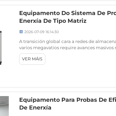
Equipamento Do Sistema De Pr
Enerxía De Tipo Matriz
2026-07-09 16:14:30
A transición global cara a redes de almace
varios megavatios require avances masivos n
laboratorio. Á medida que os deseños come
VER MÁIS
aumentan ata varios miles de voltios e confi
Equipamento Para Probas De Ef
De Enerxía