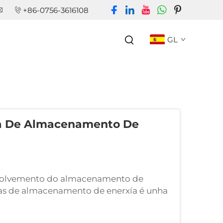
+86-0756-3616108
GL
ía De Almacenamento De
nvolvemento do almacenamento de
ías de almacenamento de enerxía é unha
 rendemento deseñada para axudar aos
rativas dos sistemas de almacenamento de