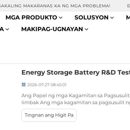
SAKALING MAKARANAS KA NG MGA PROBLEMA!
MGA PRODUKTO
SOLUSYON
M
A
MAKIPAG-UGNAYAN
Energy Storage Battery R&d Te
2026-07-27 08:45:01
Ang Papel ng mga Kagamitan sa Pagsusulit
Iimbak Ang mga kagamitan sa pagsusulit ng
iimbak ay isang espesyalisadong platform
Tingnan ang Higit Pa
idinisenyo upang tulungan ang mga inhinye
operasyon ng mga sistema ng enerhiyang iimb