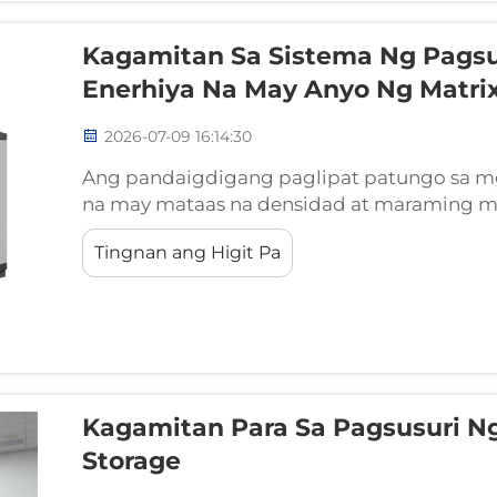
Kagamitan Sa Sistema Ng Pags
Enerhiya Na May Anyo Ng Matri
2026-07-09 16:14:30
Ang pandaigdigang paglipat patungo sa m
na may mataas na densidad at maraming m
malalaking pag-unlad sa mga pasilidad ng 
Tingnan ang Higit Pa
komersyal na disenyo ng battery PACK ay lu
sa mga kumplikadong parallel configuration.
Kagamitan Para Sa Pagsusuri N
Storage