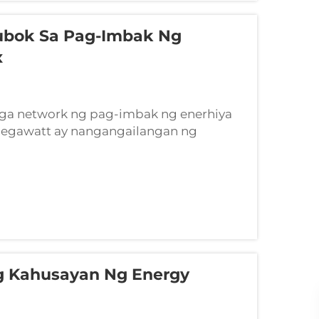
ubok Sa Pag-Imbak Ng
x
ga network ng pag-imbak ng enerhiya
egawatt ay nangangailangan ng
pagsusuri sa laboratorio. Habang ang
malaki hanggang sa libo-libong volts at
..
g Kahusayan Ng Energy