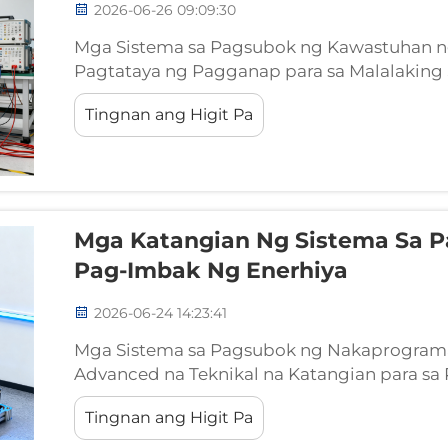
2026-06-26 09:09:30
Mga Sistema sa Pagsubok ng Kawastuhan ng
Pagtataya ng Pagganap para sa Malalaking 
Pangkalahatang Panorama ng Pagpapatunay
Tingnan ang Higit Pa
Ang mga sistema sa pagsubok ng kawastuha
idinisenyo para sa komprehensibong pagtata
Mga Katangian Ng Sistema Sa 
Pag-Imbak Ng Enerhiya
2026-06-24 14:23:41
Mga Sistema sa Pagsubok ng Nakaprogram
Advanced na Teknikal na Katangian para sa 
mabilis na paglawak ng mga renewable energ
Tingnan ang Higit Pa
mataas na voltage na grid integration ay l
mga electrical asset...