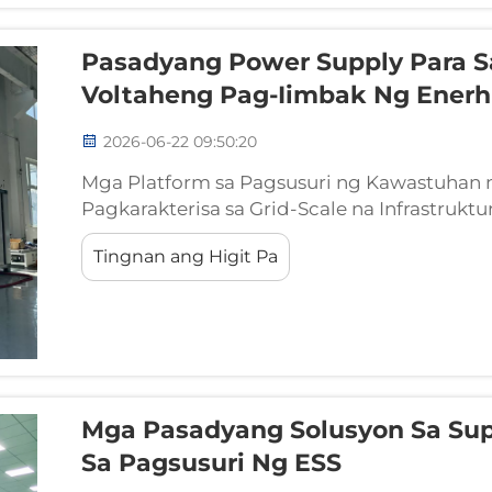
Pasadyang Power Supply Para S
Voltaheng Pag-Iimbak Ng Enerh
2026-06-22 09:50:20
Mga Platform sa Pagsusuri ng Kawastuhan 
Pagkarakterisa sa Grid-Scale na Infrastrukt
Platform sa Pagsusuri ng Kawastuhan ng Ma
Tingnan ang Higit Pa
platform sa pagsusuri ng kawastuhan ng ma
espesyalisadong instrumento sa pagpapatun
Mga Pasadyang Solusyon Sa Sup
Sa Pagsusuri Ng ESS