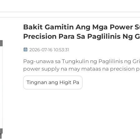
Bakit Gamitin Ang Mga Power S
Precision Para Sa Paglilinis Ng G
2026-07-16 10:53:31
Pag-unawa sa Tungkulin ng Paglilinis ng Gr
power supply na may mataas na precision par
espesyalisadong kagamitan sa pagsusulit na 
Tingnan ang Higit Pa
ang electrical input na ipinapadala sa mg
isinasagawa ang pagsusulit ng pagganap...