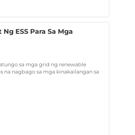
t Ng ESS Para Sa Mga
patungo sa mga grid ng renewable
os na nagbago sa mga kinakailangan sa
frastructure. Ang mga modernong
impleng static na hardware