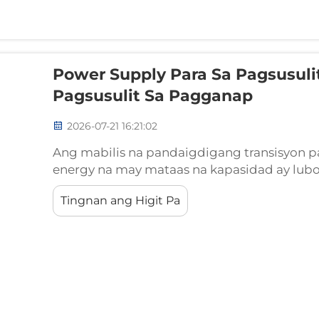
Power Supply Para Sa Pagsusuli
Pagsusulit Sa Pagganap
2026-07-21 16:21:02
Ang mabilis na pandaigdigang transisyon 
energy na may mataas na kapasidad ay lub
pagpapatunay para sa malalaking power in
Tingnan ang Higit Pa
Energy Storage Systems (ESS) ay hindi na s
configuration...