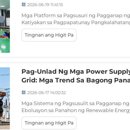
2026-06-19 11:41:15
Mga Platform sa Pagsusuri ng Pagganap ng
Katiyakan sa Pagpapatunay Pangkalahatang
Pagpapatunay ng Pagganap sa Antas ng Sis
Tingnan ang Higit Pa
pagganap ng Energy Storage System (ESS) 
arkitektura na idinisenyo para sa...
Pag-Unlad Ng Mga Power Supply
Grid: Mga Trend Sa Bagong Pan
2026-06-17 14:00:32
Mga Sistema ng Pagsusulit sa Pagganap ng 
Ebolusyon sa Panahon ng Renewable Energ
sa renewable energy ay lubos na binago ang
Tingnan ang Higit Pa
grid. Habang lumalaki ang scale ng solar powe