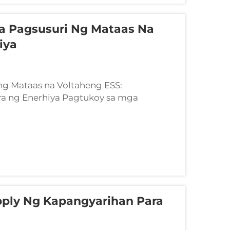
a Pagsusuri Ng Mataas Na
iya
ng Mataas na Voltaheng ESS:
ura ng Enerhiya Pagtukoy sa mga
taas na Voltaheng ESS Ang isang
taas na voltaheng ESS ay isang
ay na nag-uugnay...
ply Ng Kapangyarihan Para