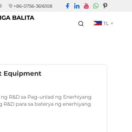
+86-0756-3616108
GA BALITA
TL
st Equipment
 ng R&D sa Pag-unlad ng Enerhiyang
 R&D para sa baterya ng enerhiyang
 para sa pagpapatunay ng pagganap na
ro na suriin ang mga katangian ng
ak sa ilalim ng ...