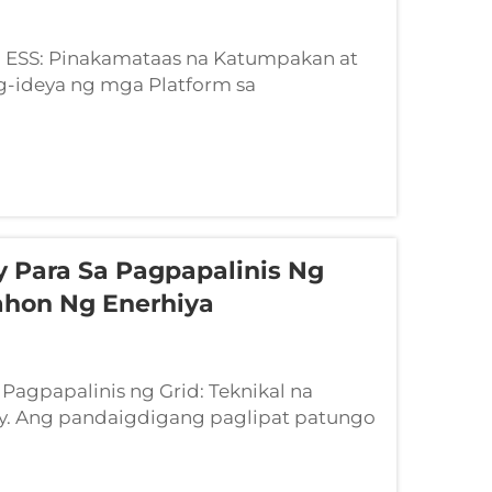
 ESS: Pinakamataas na Katumpakan at
-ideya ng mga Platform sa
tema Ang mga platform sa pagsusuri ng
ay mga lubhang espesyalisadong
 Para Sa Pagpapalinis Ng
ahon Ng Enerhiya
Pagpapalinis ng Grid: Teknikal na
y. Ang pandaigdigang paglipat patungo
 arkitektura ng modernong electrical
r sa antas ng utility...