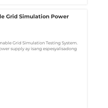
e Grid Simulation Power
able Grid Simulation Testing System.
wer supply ay isang espesyalisadong
 upang imitate ang kontroladong mga
t pagpapatunay ng pagganap. Unl...