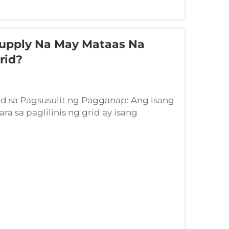
upply Na May Mataas Na
rid?
id sa Pagsusulit ng Pagganap: Ang isang
a sa paglilinis ng grid ay isang
idinisenyo upang linisin at patatagin
a sensitibong kagamitan habang