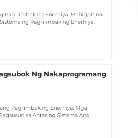
 Pag-iimbak ng Enerhiya: Mahigpit na
Sistema ng Pag-iimbak ng Enerhiya.
 ng Kawastuhan sa Antas ng Sistema.
n ng pag-iimbak ng enerhiya ay
ya ng pagganap at hi...
Pagsubok Ng Nakaprogramang
ang Pag-imbak ng Enerhiya: Mga
Pagsusuri sa Antas ng Sistema Ang
y na may sukat na utility at ang
ubos na binago kung paano sinusuri ang