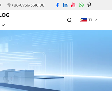
+86-0756-3616108
LOG
TL
N