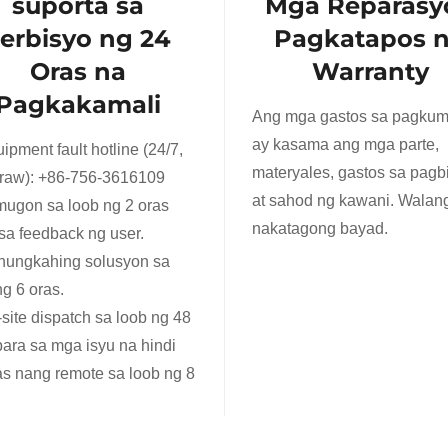
suporta sa
Mga Reparasy
erbisyo ng 24
Pagkatapos 
Oras na
Warranty
Pagkakamali
Ang mga gastos sa pagkum
ay kasama ang mga parte,
ipment fault hotline (24/7,
materyales, gastos sa pagb
raw):
+86-756-3616109
at sahod ng kawani. Walan
ugon sa loob ng 2 oras
nakatagong bayad.
sa feedback ng user.
nungkahing solusyon sa
ng 6 oras.
site dispatch sa loob ng 48
para sa mga isyu na hindi
as nang remote sa loob ng 8