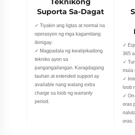
Teknikong
Suporta Sa-Dagat
S
✓ Tiyakin ang ligtas at normal na
operasyon ng mga kagamitang
ibinigay.
✓ Equ
✓ Magpadala ng kwalipikadong
365 a
tekniko ayon sa
✓ Tum
pangangailangan. Karagdagang
mula 
tauhan at extended support ay
✓ Imi
available nang walang extra
loob 
charge sa loob ng warranty
✓ On-
period.
oras 
nalut
oras.