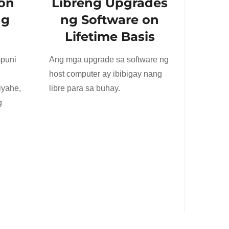
on
Libreng Upgrades
ng
ng Software on
Lifetime Basis
puni
Ang mga upgrade sa software ng
host computer ay ibibigay nang
iyahe,
libre para sa buhay.
g