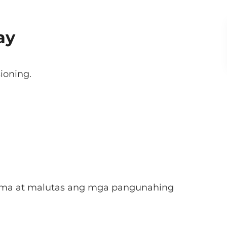
ay
ioning.
ema at malutas ang mga pangunahing