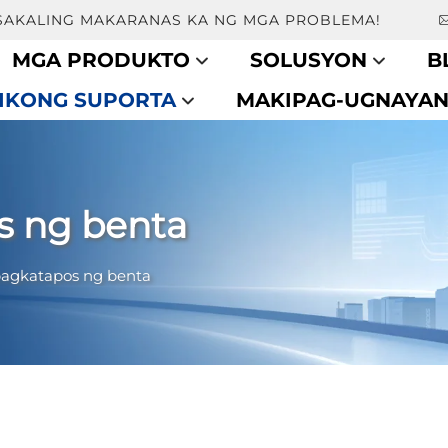
SAKALING MAKARANAS KA NG MGA PROBLEMA!
MGA PRODUKTO
SOLUSYON
B
IKONG SUPORTA
MAKIPAG-UGNAYA
s ng benta
pagkatapos ng benta