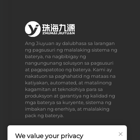
Ang Jiuyuan ay dalubhasa sa larangan
ng pagsusuri ng malalaking sistema ng
baterya, na nagbibigay ng
nangungunang solusyon sa pagsusuri
at pagpapatotoo ng baterya. Kami ay
nakatuon sa paghahatid ng mataas na
katiyakan, automated, at matalinong
kagamitan at teknolohiya para sa
produksyon at garantiya ng kalidad ng
mga baterya sa kuryente, sistema ng
imbakan ng enerhiya, at malalaking
pack ng baterya.
We value your privacy