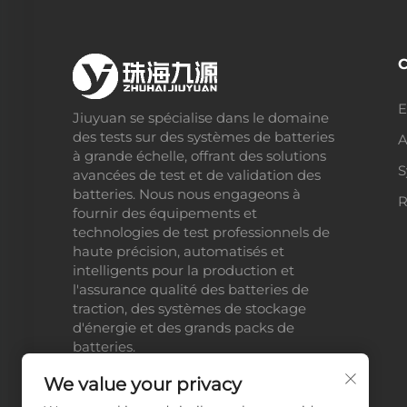
E
Jiuyuan se spécialise dans le domaine
des tests sur des systèmes de batteries
A
à grande échelle, offrant des solutions
S
avancées de test et de validation des
batteries. Nous nous engageons à
R
fournir des équipements et
technologies de test professionnels de
haute précision, automatisés et
intelligents pour la production et
l'assurance qualité des batteries de
traction, des systèmes de stockage
d'énergie et des grands packs de
batteries.
We value your privacy