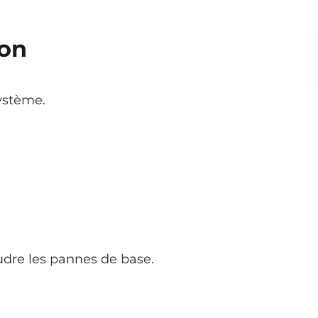
ion
système.
udre les pannes de base.