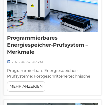
Programmierbares
Energiespeicher-Prüfsystem –
Merkmale
2026-06-24 14:23:41
Programmierbare Energiespeicher-
Prüfsysteme: Fortgeschrittene technische
Merkmale für die Systemvalidierung. Die
MEHR ANZEIGEN
rasche Expansion der erneuerbaren
Energieerzeugung im Versorgungsmaßstab
und die Integration in Hochspannungsnetze
haben die Validierung elektrischer Anlagen