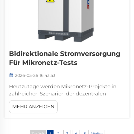
Bidirektionale Stromversorgung
Für Mikronetz-Tests
2026-05-26 16:43:53
Heutzutage werden Mikronetz-Projekte in
zahlreichen Szenarien der dezentralen
Energieerzeugung breit eingesetzt, und eine
MEHR ANZEIGEN
standardisierte Leistungsverifikation ist zu
einem notwendigen Schritt vor dem
offiziellen Betrieb geworden. Wir
konzentrieren uns darauf, professionelle
Zurück
1
2
3
4
5
Weiter