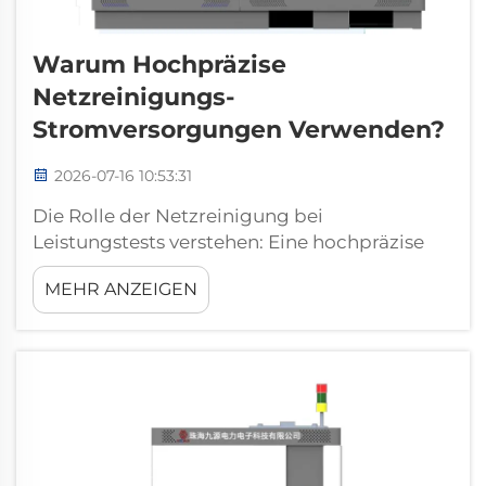
Warum Hochpräzise
Netzreinigungs-
Stromversorgungen Verwenden?
2026-07-16 10:53:31
Die Rolle der Netzreinigung bei
Leistungstests verstehen: Eine hochpräzise
Netzreinigungs-Stromversorgung ist ein
MEHR ANZEIGEN
spezielles Prüfgerät, das entwickelt wurde,
um die elektrische Eingangsspannung, die
empfindliche Geräte während Leistungstests
versorgt, zu reinigen und zu stabilisieren...