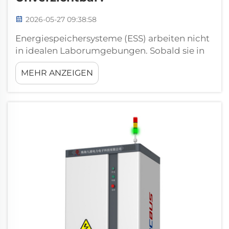
2026-05-27 09:38:58
Energiespeichersysteme (ESS) arbeiten nicht
in idealen Laborumgebungen. Sobald sie in
Betrieb genommen werden, steht ein
MEHR ANZEIGEN
Megawatt-großes Batteriespeichersystem
einem dynamischen Versorgungsnetz
gegenüber – einem Netz, das schwankt,
Verzerrungen aufweist, Spannungseinbrüche
erleidet und sich auf eine Weise erholt, wie es
keine statische elektrische Gleich...