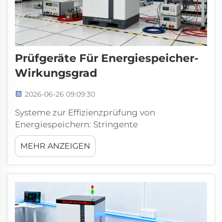
Prüfgeräte Für Energiespeicher-
Wirkungsgrad
2026-06-26 09:09:30
Systeme zur Effizienzprüfung von
Energiespeichern: Stringente
Leistungsbewertung für Großspeicher –
MEHR ANZEIGEN
Übersicht über die systemübergreifende
Effizienzvalidierung. Systeme zur
Effizienzprüfung von Energiespeichern sind
für eine umfassende Leistungsbewertung
und hohe...