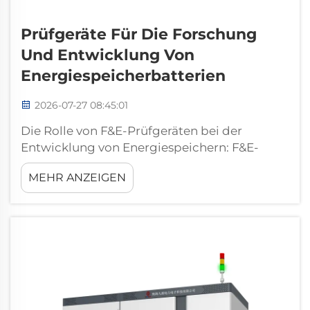
Prüfgeräte Für Die Forschung
Und Entwicklung Von
Energiespeicherbatterien
2026-07-27 08:45:01
Die Rolle von F&E-Prüfgeräten bei der
Entwicklung von Energiespeichern: F&E-
Prüfgeräte für Energiespeicherbatterien sind
MEHR ANZEIGEN
eine spezialisierte Plattform zur
Leistungsvalidierung, die Ingenieuren dabei
hilft, die Betriebseigenschaften von
Energiespeichersystemen unter … zu
bewerten.