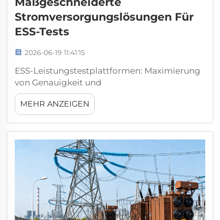
Maßgeschneiderte
Stromversorgungslösungen Für
ESS-Tests
2026-06-19 11:41:15
ESS-Leistungstestplattformen: Maximierung
von Genauigkeit und
Validierungsverlässlichkeit. Übersicht über
MEHR ANZEIGEN
Systemebenen-
Leistungsvalidierungsplattformen.
Leistungstestplattformen für
Energiespeichersysteme (ESS) sind
hochspezialisierte Architekturen, die für die...