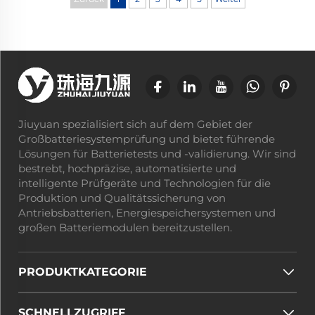
Leistungstests für Mikronetze anzubieten,
sodass...
Jiuyuan spezialisiert sich auf dem Gebiet der
Großbatteriesystemprüfung und bietet führende
Lösungen für Batterietests und -validierung. Wir sind
bestrebt, hochpräzise, automatisierte und
intelligente Prüfgeräte und Technologien für die
Produktion und Qualitätssicherung von
Antriebsbatterien, Energiespeichersystemen und
großen Batteriemodulen bereitzustellen.
PRODUKTKATEGORIE
SCHNELLZUGRIFF