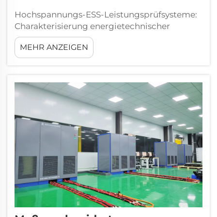
Hochspannungs-ESS-Leistungsprüfsysteme:
Charakterisierung energietechnischer
Infrastruktur im Netzmaßstab – Definition
MEHR ANZEIGEN
von Hochspannungs-Leistungsprüfsystemen
Ein Hochspannungs-ESS-
Leistungsprüfsystem ist ein spezialisiertes
Validierungsinstrument, das...