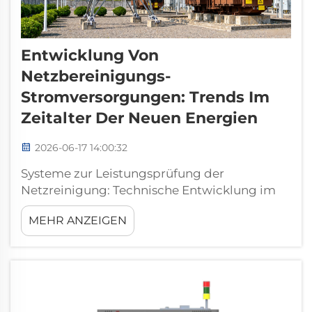
Entwicklung Von
Netzbereinigungs-
Stromversorgungen: Trends Im
Zeitalter Der Neuen Energien
2026-06-17 14:00:32
Systeme zur Leistungsprüfung der
Netzreinigung: Technische Entwicklung im
Zeitalter erneuerbarer Energien Der globale
MEHR ANZEIGEN
Übergang zu erneuerbaren Energien hat die
Architektur des modernen elektrischen
Netzes grundlegend verändert. Mit riesigen
solarbetriebenen Großkraftwerken …