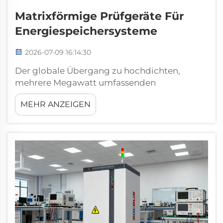
Matrixförmige Prüfgeräte Für
Energiespeichersysteme
2026-07-09 16:14:30
Der globale Übergang zu hochdichten,
mehrere Megawatt umfassenden
Energiespeichernetzen erfordert massive
MEHR ANZEIGEN
Fortschritte bei den
Laborvalidierungsinfrastrukturen. Während
kommerzielle Akku-PACK-Konstruktionen auf
mehrere Tausend Volt anwachsen und
komplexe Parallelkonfigurationen
aufweisen...