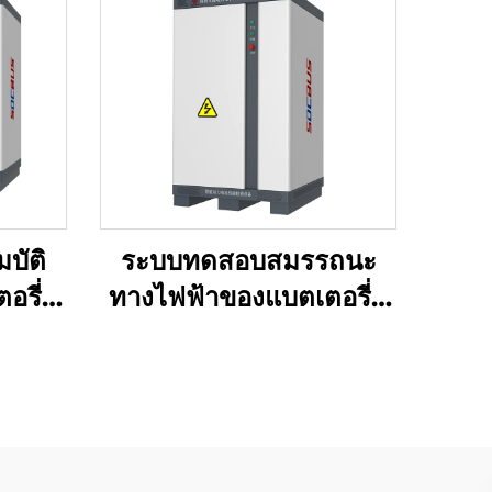
บัติ
ระบบทดสอบสมรรถนะ
รี่ลิ
ทางไฟฟ้าของแบตเตอรี่ลิ
)
เธียม (100 โวลต์)