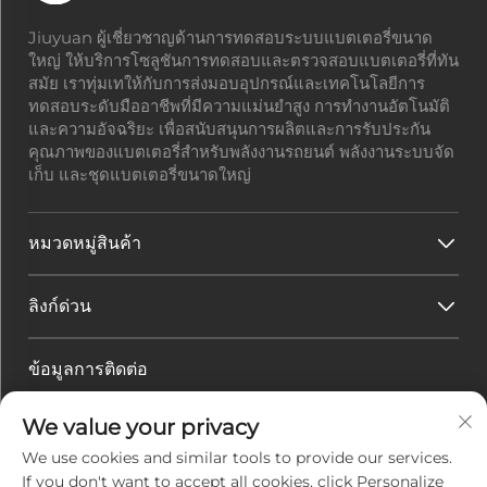
Jiuyuan ผู้เชี่ยวชาญด้านการทดสอบระบบแบตเตอรี่ขนาด
ใหญ่ ให้บริการโซลูชันการทดสอบและตรวจสอบแบตเตอรี่ที่ทัน
สมัย เราทุ่มเทให้กับการส่งมอบอุปกรณ์และเทคโนโลยีการ
ทดสอบระดับมืออาชีพที่มีความแม่นยำสูง การทำงานอัตโนมัติ
และความอัจฉริยะ เพื่อสนับสนุนการผลิตและการรับประกัน
คุณภาพของแบตเตอรี่สำหรับพลังงานรถยนต์ พลังงานระบบจัด
เก็บ และชุดแบตเตอรี่ขนาดใหญ่
หมวดหมู่สินค้า
ลิงก์ด่วน
ข้อมูลการติดต่อ
ที่อยู่สำนักงาน :
เลขที่ 45 ถนนฮวาเควียน เขตเทคโนโลยีสูง
We value your privacy
เมืองจูไห่ มณฑลกวางตุ้ง ประเทศจีน
อีเมล :
[email protected]
We use cookies and similar tools to provide our services.
โทรศัพท์ :
+86-0756-3616108
If you don't want to accept all cookies, click Personalize