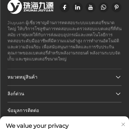
Jiuyuan ผู้เชี่ยวชาญด้านการทดสอบระบบแบตเตอรี่ขนาด
ใหญ่ ให้บริการโซลูชันการทดสอบและตรวจสอบแบตเตอรี่ที่ทัน
สมัย เราทุ่มเทให้กับการส่งมอบอุปกรณ์และเทคโนโลยีการ
ทดสอบระดับมืออาชีพที่มีความแม่นยำสูง การทำงานอัตโนมัติ
และความอัจฉริยะ เพื่อสนับสนุนการผลิตและการรับประกัน
คุณภาพของแบตเตอรี่สำหรับพลังงานรถยนต์ พลังงานระบบจัด
เก็บ และชุดแบตเตอรี่ขนาดใหญ่
หมวดหมู่สินค้า
ลิงก์ด่วน
ข้อมูลการติดต่อ
ที่อยู่สำนักงาน :
เลขที่ 45 ถนนฮวาเควียน เขตเทคโนโลยีสูง
We value your privacy
เมืองจูไห่ มณฑลกวางตุ้ง ประเทศจีน