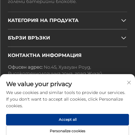
големи батерийни блокове.
КАТЕГОРИЯ НА ПРОДУКТА
БЪРЗИ ВРЪЗКИ
КОНТАКТНА ИНФОРМАЦИЯ
Офисен адрес:
No.45, Хуагуан Роуд,
Високотехнологична зона, град Жухай,
провинция Гуандун, Китай
We value your privacy
Имейл:
[email protected]
Тел.:
+86-0756-3616108
We use cookies and similar tools to provide our services.
If you don't want to accept all cookies, click Personalize
cookies.
Всички права запазени © 2025 от Zhuhai Jiuyuan
Accept all
Power Electronics Technology Co., Ltd. |
Политика
за поверителност
Personalize cookies