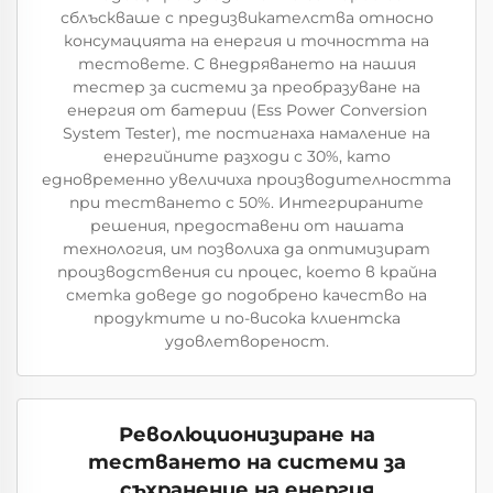
сблъскваше с предизвикателства относно
консумацията на енергия и точността на
тестовете. С внедряването на нашия
тестер за системи за преобразуване на
енергия от батерии (Ess Power Conversion
System Tester), те постигнаха намаление на
енергийните разходи с 30%, като
едновременно увеличиха производителността
при тестването с 50%. Интегрираните
решения, предоставени от нашата
технология, им позволиха да оптимизират
производствения си процес, което в крайна
сметка доведе до подобрено качество на
продуктите и по-висока клиентска
удовлетвореност.
Революционизиране на
тестването на системи за
съхранение на енергия