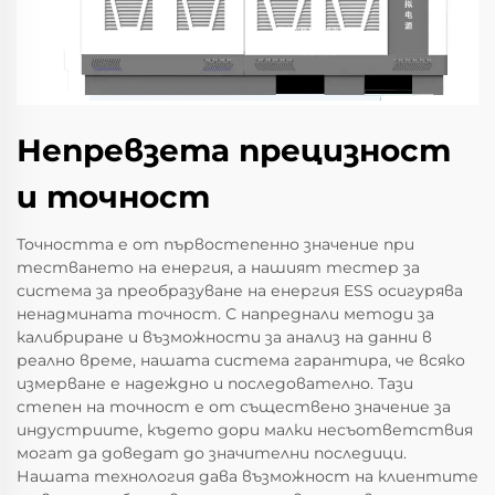
Непревзета прецизност
и точност
Точността е от първостепенно значение при
тестването на енергия, а нашият тестер за
система за преобразуване на енергия ESS осигурява
ненадмината точност. С напреднали методи за
калибриране и възможности за анализ на данни в
реално време, нашата система гарантира, че всяко
измерване е надеждно и последователно. Тази
степен на точност е от съществено значение за
индустриите, където дори малки несъответствия
могат да доведат до значителни последици.
Нашата технология дава възможност на клиентите