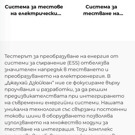
Система за тестове
Система за
на електрически
тестване на
параметри на
електрическите
литиеви батерии
характеристики на
(1500V)
литиеви батерии
(100V)
Тестерът за преобразуване на енергия от
системи за съхранение (ESS) отбелязва
значителен напредък в тестването и
преобразуването на електроенергия. В
„Джаухай Дзюйюан“ ние се фокусираме върху
проучвания и разработки, за да решим
предизвикателствата при интегрирането
на съвременни енергийни системи. Нашата
уникална технология със свързани постоянни
токови шини в оборудването позволява
използването на множество модули за
тестване на интеграция. Този комплекс