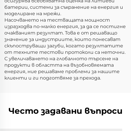
осигурява всеобхватна оценка на литиеви
батерии, системи за съхранение на енергия и
моделиране на мрежи.
Насочването на тестващата мощност
изразходва по-малко енергия, за да се постигне
очакваният резултат. Това е от решаващо
значение за индустриите, които понесават
скъпоструващи загуби, когато резултатите
от техните тестови протоколи са неточни.
С увеличаването на глобалното търсене на
продукти в областта на възобновяемата
енергия, ние решаваме проблеми за нашите
клиенти и ги подготвяме за прехода.
Често задавани въпроси