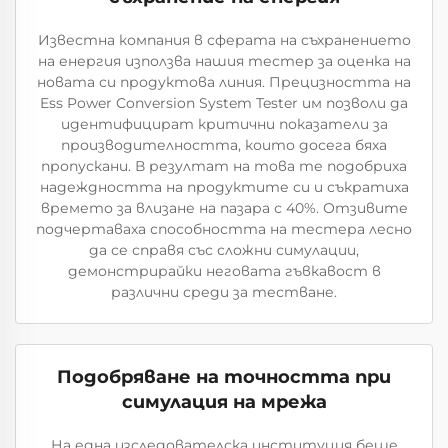
Известна компания в сферата на съхранението
на енергия използва нашия тестер за оценка на
новата си продуктовa линия. Прецизността на
Ess Power Conversion System Tester им позволи да
идентифицират критични показатели за
производителността, които досега бяха
пропускани. В резултат на това те подобриха
надеждността на продуктите си и съкратиха
времето за влизане на пазара с 40%. Отзивите
подчертаваха способността на тестера лесно
да се справя със сложни симулации,
демонстрирайки неговата гъвкавост в
различни среди за тестване.
Подобряване на точността при
симулация на мрежа
На една изследователска институция беше