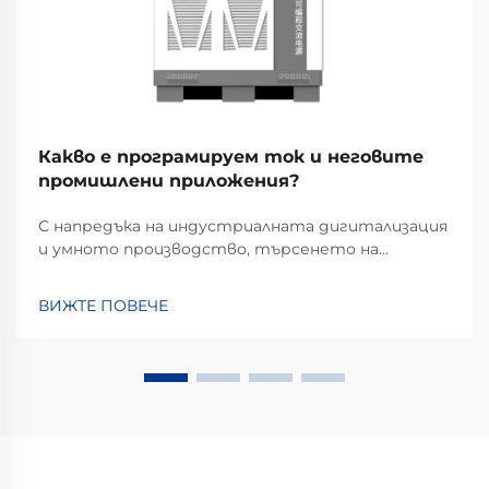
Какво е програмируем ток и неговите
промишлени приложения?
С напредъка на индустриалната дигитализация
и умното производство, търсенето на
стабилни, гъвкави и бързо регулируеми
енергийни решения никога не е било по-голямо.
ВИЖТЕ ПОВЕЧЕ
Тук идва на помощ програмируемото
захранване. Но какво точно е програмируемо
захранване, а...