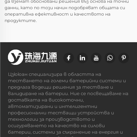
да вземат обосновани решения въз основа на точни
данни, като по този начин подобряват общата си
оперативна ефективност и качеството на
продуктите.
Цзююан специализира в областта на
тестването на големи батерийни системи и
предлага водещи решения за тестване и
валидиране на батерии. Ние се посвещаваме на
доставката на високоточни,
автоматизирани и интелигентни
професионални тестващи устройства и
технологии за производството и
осигуряването на качество на силови
батерии, системи за съхранение на енергия и