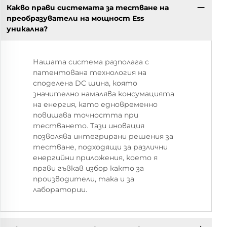
Какво прави системата за тестване на
преобразуватели на мощност Ess
уникална?
Нашата система разполага с
патентована технология на
споделена DC шина, която
значително намалява консумацията
на енергия, като едновременно
повишава точността при
тестването. Тази иновация
позволява интегрирани решения за
тестване, подходящи за различни
енергийни приложения, което я
прави гъвкав избор както за
производители, така и за
лаборатории.