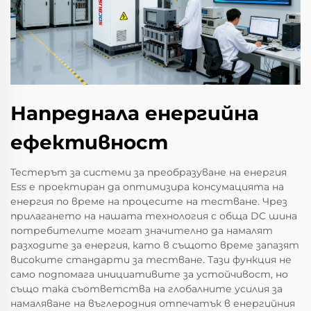
Напреднала енергийна
ефективност
Тестерът за системи за преобразуване на енергия
Ess е проектиран да оптимизира консумацията на
енергия по време на процесите на тестване. Чрез
прилагането на нашата технология с обща DC шина
потребителите могат значително да намалят
разходите за енергия, като в същото време запазят
високите стандарти за тестване. Тази функция не
само подпомага инициативите за устойчивост, но
също така съответства на глобалните усилия за
намаляване на въглеродния отпечатък в енергийния