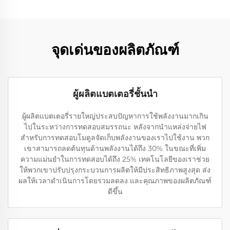
จุดเด่นของผลิตภัณฑ์
ผู้ผลิตแบตเตอรี่ชั้นนำ
ผู้ผลิตแบตเตอรี่รายใหญ่ประสบปัญหาการใช้พลังงานมากเกิน
ไปในระหว่างการทดสอบสมรรถนะ หลังจากนำแหล่งจ่ายไฟ
สำหรับการทดสอบโมดูลจัดเก็บพลังงานของเราไปใช้งาน พวก
เขาสามารถลดต้นทุนด้านพลังงานได้ถึง 30% ในขณะที่เพิ่ม
ความแม่นยำในการทดสอบได้ถึง 25% เทคโนโลยีของเราช่วย
ให้พวกเขาปรับปรุงกระบวนการผลิตให้มีประสิทธิภาพสูงสุด ส่ง
ผลให้เวลาดำเนินการโดยรวมลดลง และคุณภาพของผลิตภัณฑ์
ดีขึ้น