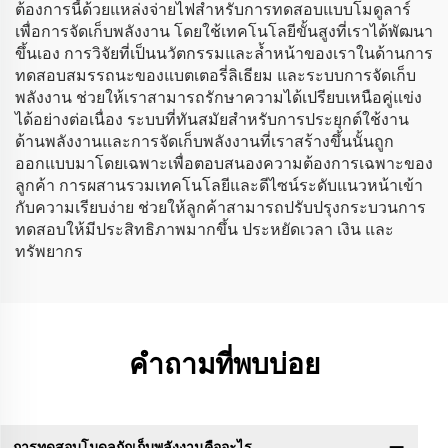
ต้องการนี้ด้วยแหล่งจ่ายไฟสำหรับการทดสอบแบบโมดูลาร์
เพื่อการจัดเก็บพลังงาน โดยใช้เทคโนโลยีขั้นสูงที่เราได้พัฒนา
ขึ้นเอง การวิจัยที่เป็นนวัตกรรมและล้ำหน้าของเราในด้านการ
ทดสอบสมรรถนะของแบตเตอรี่ลิเธียม และระบบการจัดเก็บ
พลังงาน ช่วยให้เราสามารถรักษาความได้เปรียบเหนือคู่แข่ง
ได้อย่างต่อเนื่อง ระบบที่ทันสมัยสำหรับการประยุกต์ใช้งาน
ด้านพลังงานและการจัดเก็บพลังงานที่เราสร้างขึ้นนั้นถูก
ออกแบบมาโดยเฉพาะเพื่อตอบสนองความต้องการเฉพาะของ
ลูกค้า การผสานรวมเทคโนโลยีและดีไซน์ระดับแนวหน้าเข้า
กับความเรียบง่าย ช่วยให้ลูกค้าสามารถปรับปรุงกระบวนการ
ทดสอบให้มีประสิทธิภาพมากขึ้น ประหยัดเวลา เงิน และ
ทรัพยากร
คำถามที่พบบ่อย
การทดสอบโมดูลกักเก็บพลังงานคืออะไร