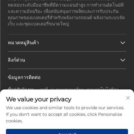
ทดสอบระดับมืออาชีพที่มีความแม่นยำสูง การทำงานอัตโนมัติ
และความอัจฉริยะ เพื่อสนับสนุนการผลิตและการรับประกัน
คุณภาพของแบตเตอรี่สำหรับพลังงานรถยนต์ พลังงานระบบจัด
เก็บ และชุดแบตเตอรี่ขนาดใหญ่
หมวดหมู่สินค้า
ลิงก์ด่วน
ข้อมูลการติดต่อ
ที่อยู่สำนักงาน :
เลขที่ 45 ถนนฮวาเควียน เขตเทคโนโลยีสูง
เมืองจูไห่ มณฑลกวางตุ้ง ประเทศจีน
We value your privacy
อีเมล :
[email protected]
We use cookies and similar tools to provide our services.
โทรศัพท์ :
+86-0756-3616108
If you don't want to accept all cookies, click Personalize
cookies.