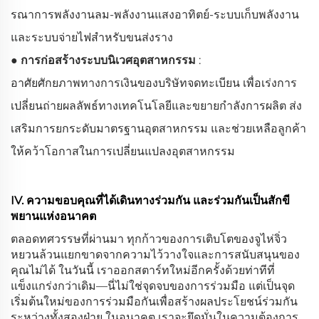
รณาการพลังงานลม-พลังงานแสงอาทิตย์-ระบบเก็บพลังงาน
และระบบจ่ายไฟสำหรับขนส่งราง
● การก่อสร้างระบบนิเวศอุตสาหกรรม
:
อาศัยศักยภาพทางการเงินของบริษัทจดทะเบียน เพื่อเร่งการ
เปลี่ยนถ่ายผลลัพธ์ทางเทคโนโลยีและขยายกำลังการผลิต ส่ง
เสริมการยกระดับมาตรฐานอุตสาหกรรม และช่วยเหลือลูกค้า
ให้คว้าโอกาสในการเปลี่ยนแปลงอุตสาหกรรม
IV. ความขอบคุณที่ได้เดินทางร่วมกัน และร่วมกันเป็นสักขี
พยานแห่งอนาคต
ตลอดทศวรรษที่ผ่านมา ทุกก้าวของการเติบโตของจูไห่จิ่ว
หยวนล้วนแยกขาดจากความไว้วางใจและการสนับสนุนของ
คุณไม่ได้ ในวันนี้ เราออกสตาร์ทใหม่อีกครั้งด้วยท่าทีที่
แข็งแกร่งกว่าเดิม—นี่ไม่ใช่จุดจบของการร่วมมือ แต่เป็นจุด
เริ่มต้นใหม่ของการร่วมมือกันเพื่อสร้างผลประโยชน์ร่วมกัน
ระหว่างทั้งสองฝ่าย ในอนาคต เราจะยึดมั่นในความต้องการ