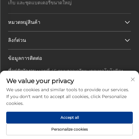
เก็บ และชุดแบตเตอรี่ขนาดใหญ่
หมวดหมู่สินค้า
ลิงก์ด่วน
ข้อมูลการติดต่อ
ที่อยู่สำนักงาน :
เลขที่ 45 ถนนฮวาเควียน เขตเทคโนโลยีสูง
เมืองจูไห่ มณฑลกวางตุ้ง ประเทศจีน
We value your privacy
อีเมล :
[email protected]
We use cookies and similar tools to provide our services.
โทรศัพท์ :
+86-0756-3616108
If you don't want to accept all cookies, click Personalize
cookies.
สงวนลิขสิทธิ์ © 2025 โดยบริษัทจูไห่จิ่วหยวน พาวเวอร์ อิเล็ก
Accept all
ทรอนิกส เทคโนโลยี จำกัด |
นโยบายความเป็นส่วนตัว
Personalize cookies