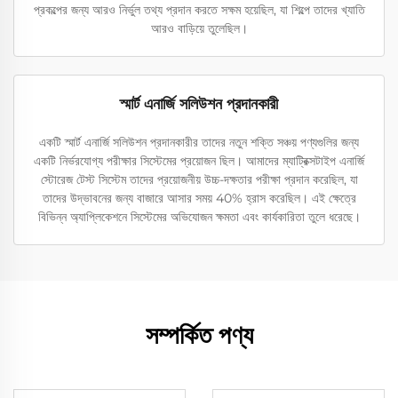
প্রকল্পের জন্য আরও নির্ভুল তথ্য প্রদান করতে সক্ষম হয়েছিল, যা শিল্পে তাদের খ্যাতি
আরও বাড়িয়ে তুলেছিল।
স্মার্ট এনার্জি সলিউশন প্রদানকারী
একটি স্মার্ট এনার্জি সলিউশন প্রদানকারীর তাদের নতুন শক্তি সঞ্চয় পণ্যগুলির জন্য
একটি নির্ভরযোগ্য পরীক্ষার সিস্টেমের প্রয়োজন ছিল। আমাদের ম্যাট্রিক্সটাইপ এনার্জি
স্টোরেজ টেস্ট সিস্টেম তাদের প্রয়োজনীয় উচ্চ-দক্ষতার পরীক্ষা প্রদান করেছিল, যা
তাদের উদ্ভাবনের জন্য বাজারে আসার সময় 40% হ্রাস করেছিল। এই ক্ষেত্রে
বিভিন্ন অ্যাপ্লিকেশনে সিস্টেমের অভিযোজন ক্ষমতা এবং কার্যকারিতা তুলে ধরেছে।
সম্পর্কিত পণ্য