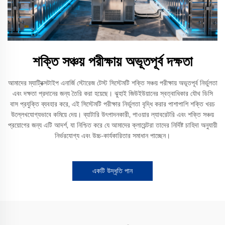
শক্তি সঞ্চয় পরীক্ষায় অভূতপূর্ব দক্ষতা
আমাদের ম্যাট্রিক্সটাইপ এনার্জি স্টোরেজ টেস্ট সিস্টেমটি শক্তি সঞ্চয় পরীক্ষায় অভূতপূর্ব নির্ভুলতা
এবং দক্ষতা প্রদানের জন্য তৈরি করা হয়েছে। ঝুহাই জিউইউয়ানের স্বত্বাধিকার যৌথ ডিসি
বাস প্রযুক্তি ব্যবহার করে, এই সিস্টেমটি পরীক্ষার নির্ভুলতা বৃদ্ধি করার পাশাপাশি শক্তি খরচ
উল্লেখযোগ্যভাবে কমিয়ে দেয়। ব্যাটারি উৎপাদনকারী, পাওয়ার ল্যাবরেটরি এবং শক্তি সঞ্চয়
প্রয়োগের জন্য এটি আদর্শ, যা নিশ্চিত করে যে আমাদের ক্লায়েন্টরা তাদের নির্দিষ্ট চাহিদা অনুযায়ী
নির্ভরযোগ্য এবং উচ্চ-কার্যকারিতার সমাধান পাচ্ছেন।
একটি উদ্ধৃতি পান