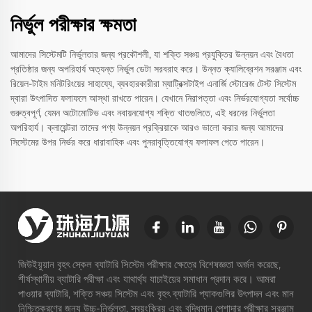
নির্ভুল পরীক্ষার ক্ষমতা
আমাদের সিস্টেমটি নির্ভুলতার জন্য প্রকৌশলী, যা শক্তি সঞ্চয় প্রযুক্তির উন্নয়ন এবং বৈধতা
প্রতিষ্ঠার জন্য অপরিহার্য অত্যন্ত নির্ভুল ডেটা সরবরাহ করে। উন্নত ক্যালিব্রেশন সরঞ্জাম এবং
রিয়েল-টাইম মনিটরিংয়ের সাহায্যে, ব্যবহারকারীরা ম্যাট্রিক্সটাইপ এনার্জি স্টোরেজ টেস্ট সিস্টেম
দ্বারা উৎপাদিত ফলাফলে আস্থা রাখতে পারেন। যেখানে নিরাপত্তা এবং নির্ভরযোগ্যতা সর্বোচ্চ
গুরুত্বপূর্ণ, যেমন অটোমোটিভ এবং নবায়নযোগ্য শক্তি খাতগুলিতে, এই ধরনের নির্ভুলতা
অপরিহার্য। ক্লায়েন্টরা তাদের পণ্য উন্নয়ন প্রক্রিয়াকে আরও ভালো করার জন্য আমাদের
সিস্টেমের উপর নির্ভর করে ধারাবাহিক এবং পুনরাবৃত্তিযোগ্য ফলাফল পেতে পারেন।
জিউইয়ুয়ান বৃহৎ স্কেল ব্যাটারি সিস্টেম পরীক্ষার ক্ষেত্রে বিশেষজ্ঞতা অর্জন করেছে,
শীর্ষস্থানীয় ব্যাটারি পরীক্ষা এবং যাথার্থ্য যাচাইয়ের সমাধান প্রদান করে। আমরা
পাওয়ার ব্যাটারি, শক্তি সঞ্চয় সিস্টেম এবং বৃহৎ ব্যাটারি প্যাকগুলির উৎপাদন এবং মান
নিশ্চিতকরণের জন্য উচ্চ-নির্ভুলতা, স্বয়ংক্রিয় এবং বুদ্ধিমান পেশাদার পরীক্ষার সরঞ্জাম