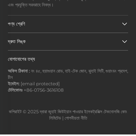
এবং প্রযুক্তি সরবরাহে নিবদ্ধ।
পণ্য শ্রেণি
দ্রুত লিঙ্ক
যোগাযোগের তথ্য
অফিস ঠিকানা :
নং ৪৫, হুয়াগুয়ান রোড, হাই-টেক জোন, ঝুহাই সিটি, গুয়াংডং প্রদেশ,
চীন
ইমেইল:
[email protected]
টেলিফোনঃ
+86-0756-3616108
কপিরাইট © 2025 দ্বারা জুহাই জিউইয়ান পাওয়ার ইলেকট্রনিক্স টেকনোলজি কোং
লিমিটেড |
গোপনীয়তা নীতি