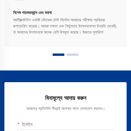
বিশেষ পারফরম্যান্স এবং ভরসা
ম্যাট্রিক্সটাইপ এনার্জি স্টোরেজ টেস্ট সিস্টেম আমাদের পরীক্ষার প্রক্রিয়া
রূপান্তরিত করেছে। আমরা দক্ষতা এবং নির্ভুলতায় উল্লেখযোগ্য উন্নতি দেখেছি,
যা আমাদের উৎপাদনকে অনেক বেশি উপকৃত করেছে। উচ্চতর সুপারিশ!
বিনামূল্যে আদায় করুন
আমাদের প্রতিনিধি শীঘ্রই আপনার সাথে যোগাযোগ করবেন।
ইমেইল