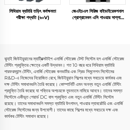
লিথিয়াম ব্যাটারি তড়িৎ কর্মক্ষমতা
জেএইচএল সিরিজ বাইডাইরেকশনাল
পরীক্ষা পদ্ধতি (৬০V)
প্রোগ্রামেবল এসি পাওয়ার সাপ্লাই
(বিপিএসি)
ঝুহাই জিউইয়ুয়ানের ম্যাট্রিক্সটাইপ এনার্জি স্টোরেজ টেস্ট সিস্টেম হল এনার্জি স্টোরেজ
টেস্টিং প্রযুক্তির ক্ষেত্রে একটি উদ্ভাবন। গত 10 বছর ধরে লিথিয়াম ব্যাটারি
পারফরম্যান্স টেস্টিং, এনার্জি স্টোরেজ কনভার্টার এবং গ্রিড সিমুলেশন সিস্টেমের
R&D-এ নিজেদের নিয়োজিত রেখে, জিউইয়ুয়ান শিল্পের মধ্যে সবচেয়ে কার্যকর এবং
দক্ষ টেস্টিং সমাধানগুলি তৈরি করেছে। কোম্পানিটি এমন অনন্য নতুন এনার্জি টেস্টিং
প্রযুক্তি তৈরি করেছে যা শক্তির অপচয়কে ন্যূনতমে নামিয়ে আনবে। তাদের সমস্ত
সিস্টেমে একীভূত শেয়ার্ড DC বাস প্রযুক্তি এবং নতুন এনার্জি টেস্টিং সিস্টেম
রয়েছে। তাদের সমাধানগুলি সমস্ত ব্যাটারি উৎপাদন, পাওয়ার ল্যাবরেটরি এবং এনার্জি
স্টোরেজ সিস্টেমের জন্য উপযোগী। তাদের কাছে শিল্পের মধ্যে সবচেয়ে দক্ষ এবং
কার্যকর টেস্টিং সমাধান রয়েছে।