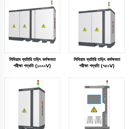
লিথিয়াম ব্যাটারি তড়িৎ কর্মক্ষমতা
লিথিয়াম ব্যাটারি তড়িৎ কর্মক্ষমতা
পরীক্ষা পদ্ধতি (১০০০V)
পরীক্ষা পদ্ধতি (৭৫০V)