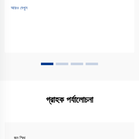
করার জন্য তৈরি। সাধারণ নির্দিষ্ট আউটপুটের বিপরীতে...
আরও দেখুন
গ্রাহক পর্যালোচনা
জন স্মিথ