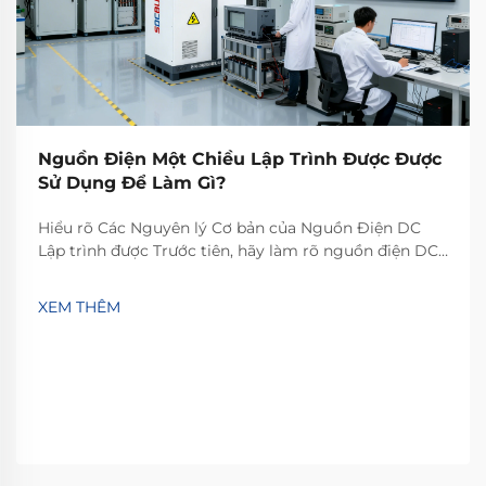
Nguồn Điện Một Chiều Lập Trình Được Được
Sử Dụng Để Làm Gì?
Hiểu rõ Các Nguyên lý Cơ bản của Nguồn Điện DC
Lập trình được Trước tiên, hãy làm rõ nguồn điện DC
lập trình được thực chất là gì. Đây là thiết bị linh hoạt,
độ chính xác cao, được thiết kế để cung cấp nguồn
XEM THÊM
điện một chiều (DC) ổn định. Khác với các nguồn đầu
ra cố định thông thường...