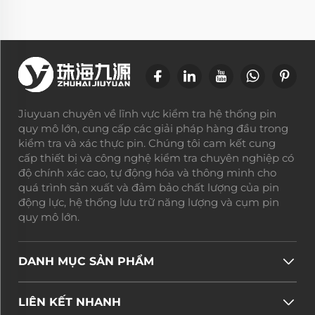
Jiuyuan chuyên về lĩnh vực kiểm tra hệ thống pin
quy mô lớn, cung cấp các giải pháp hàng đầu trong
kiểm tra và xác thực pin. Chúng tôi cam kết cung
cấp thiết bị và công nghệ kiểm tra chuyên nghiệp có
độ chính xác cao, tự động hóa và thông minh cho
quá trình sản xuất và đảm bảo chất lượng của pin
động lực, hệ thống lưu trữ năng lượng và cụm pin
quy mô lớn.
DANH MỤC SẢN PHẨM
LIÊN KẾT NHANH