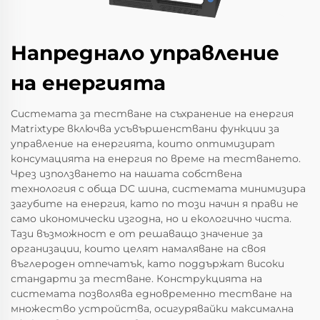
Напреднало управление
на енергията
Системата за тестване на съхранение на енергия
Matrixtype включва усъвършенствани функции за
управление на енергията, които оптимизират
консумацията на енергия по време на тестването.
Чрез използването на нашата собствена
технология с обща DC шина, системата минимизира
загубите на енергия, като по този начин я прави не
само икономически изгодна, но и екологично чиста.
Тази възможност е от решаващо значение за
организации, които целят намаляване на своя
въглероден отпечатък, като поддържат високи
стандарти за тестване. Конструкцията на
системата позволява едновременно тестване на
множество устройства, осигурявайки максимална