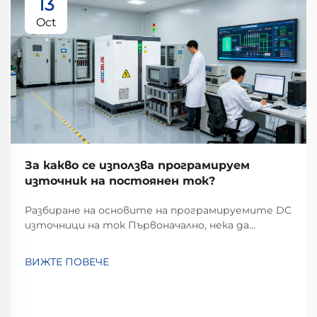
13
Oct
За какво се използва програмируем
източник на постоянен ток?
Разбиране на основите на програмируемите DC
източници на ток Първоначално, нека да
разясним какво представлява един
програмируем източник на постоянен ток (DC).
ВИЖТЕ ПОВЕЧЕ
Това е гъвкаво, високоточно устройство,
предназначено за подаване на стабилен
постоянен ток (DC). За разлика от
обикновените фиксирани изходни...