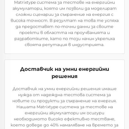
Matrixtype система за тестове на енергийни
акумулатори, която им позволи да моделират
сложни сценарии за съхранение на енергия с
висока точност. В резултат на това те успяха
да предоставят по-точни данни за своите
проекти в областта на проучванията и
разработките, като по този начин укрепиха
своята репутация в индустрията.
Доставчик на умни енергийни
решения
Доставчик на умни енергийни решения имаше
нужда от надеждна тестова система за
новите си продукти за съхранение на енергия.
Нашата Matrixtype система за тестове на
енергийни акумулатори им осигури
необходимото високо ефективно тестване,
което доведе до 40% намаляване на времето за