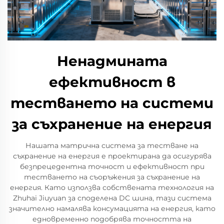
Ненадмината
ефективност в
тестването на системи
за съхранение на енергия
Нашата матрична система за тестване на
съхранение на енергия е проектирана да осигурява
безпрецедентна точност и ефективност при
тестването на съоръжения за съхранение на
енергия. Като използва собствената технология на
Zhuhai Jiuyuan за споделена DC шина, тази система
значително намалява консумацията на енергия, като
едновременно подобрява точността на