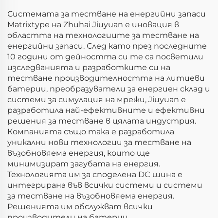
Системата за тестване на енергийни запаси
Matrixtype на Zhuhai Jiuyuan е иновация в
областта на технологиите за тестване на
енергийни запаси. След като през последните
10 години от дейността си те са посветили
изследванията и разработките си на
тестване производителността на литиеви
батерии, преобразуватели за енергиен склад и
системи за симулация на мрежи, Jiuyuan е
разработила най-ефективните и ефективни
решения за тестване в цялата индустрия.
Компанията също така е разработила
уникални нови технологии за тестване на
възобновяема енергия, които ще
минимизират загубата на енергия.
Технологията им за споделена DC шина е
интегрирана във всички системи и системи
за тестване на възобновяема енергия.
Решенията им обслужват всички
производители на батерии,