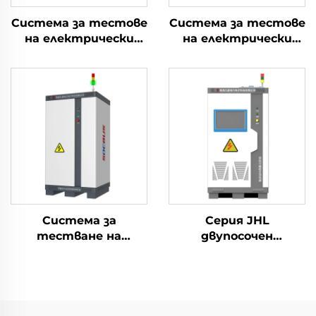
Система за тестове
Система за тестове
на електрически
на електрически
параметри на
параметри на
литиеви батерии
литиеви батерии
(1000V)
(750V)
Система за
Серия JHL
тестване на
двупосочен
електрическите
програмируем
характеристики на
източник на
литиеви батерии
променлив ток
(60V)
(BPAC)