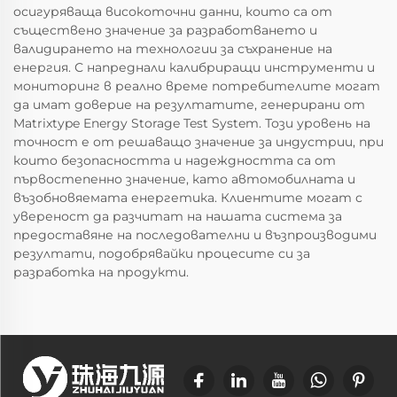
осигуряваща високоточни данни, които са от
съществено значение за разработването и
валидирането на технологии за съхранение на
енергия. С напреднали калибриращи инструменти и
мониторинг в реално време потребителите могат
да имат доверие на резултатите, генерирани от
Matrixtype Energy Storage Test System. Този уровень на
точност е от решаващо значение за индустрии, при
които безопасността и надеждността са от
първостепенно значение, като автомобилната и
възобновяемата енергетика. Клиентите могат с
увереност да разчитат на нашата система за
предоставяне на последователни и възпроизводими
резултати, подобрявайки процесите си за
разработка на продукти.