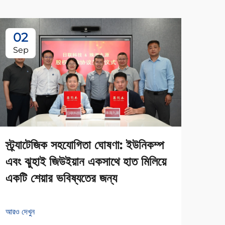
02
0
Sep
Se
স্ট্র্যাটেজিক সহযোগিতা ঘোষণা: ইউনিকম্প
এবং ঝুহাই জিউইয়ান একসাথে হাত মিলিয়ে
জুহা
একটি শেয়ার ভবিষ্যতের জন্য
টেক
আরও দেখুন
আরও দ