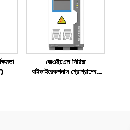
মক্ষমতা
জেএইচএল সিরিজ
V)
বাইডাইরেকশনাল প্রোগ্রামেবল
এসি পাওয়ার সাপ্লাই (বিপিএসি)