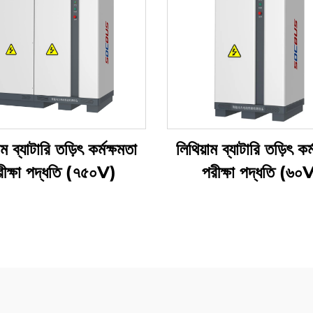
াম ব্যাটারি তড়িৎ কর্মক্ষমতা
লিথিয়াম ব্যাটারি তড়িৎ কর্
ীক্ষা পদ্ধতি (৭৫০V)
পরীক্ষা পদ্ধতি (৬০