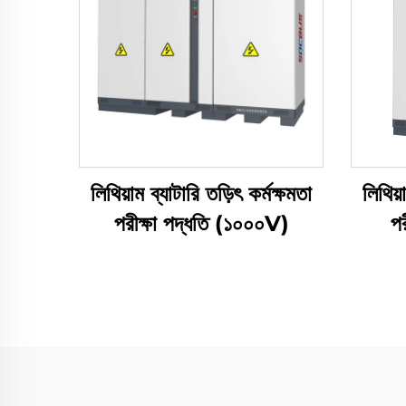
লিথিয়াম ব্যাটারি তড়িৎ কর্মক্ষমতা
লিথিয়
পরীক্ষা পদ্ধতি (১০০০V)
পর