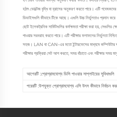
হল চরম পাওয়ার অবস্থা অনুকরণ করার ক্ষমতা। উদাহরণস্বরূপ, ইলেকট্
হঠাৎ ভোল্টেজ বৃদ্ধি বা হ্রাসের অনুকরণ করতে পারে। এটি গবেষকদের 
ডিভাইসগুলি কীভাবে টিকে আছে। এগুলি উচ্চ নির্ভুলতাও প্রদান করে। য
ছোট ইলেকট্রনিক সার্কিটগুলির কর্মক্ষমতা পরীক্ষা করা হয়, সেগুলির ক্ষ
পাওয়ার সরবরাহ করতে পারে। এটি পরীক্ষার ফলাফলের নির্ভুলতা নিশ্চিত
সহজ। LAN বা CAN-এর মতো ইন্টারফেসের মাধ্যমে কম্পিউটার দ্বারা প
পরীক্ষার প্রক্রিয়া সেট আপ করতে, সময় বাঁচাতে এবং পরীক্ষার সময় ম
আগেরটি :
প্রোগ্রামযোগ্য ডিসি পাওয়ার সাপ্লাইয়ের সুবিধাগুলি
পরেরটি :
উপযুক্ত প্রোগ্রামযোগ্য এসি উৎস কীভাবে নির্বাচন ক