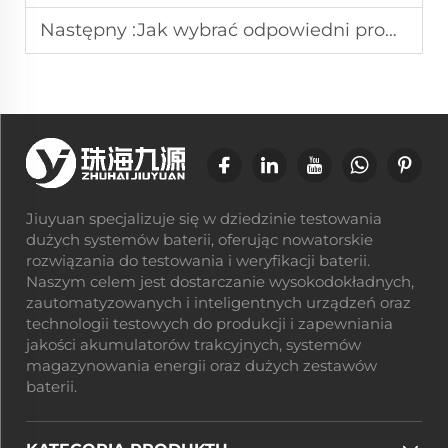
Następny :
Jak wybrać odpowiedni programowalny źródło prądu przemiennego?
Jiuyuan specjalizuje się w dziedzinie testowania
dużych systemów baterii, oferując nowatorskie
rozwiązania do testowania i weryfikacji baterii.
Naszym celem jest dostarczanie wysokodokładnych,
zautomatyzowanych i inteligentnych urządzeń oraz
technologii testowych do produkcji i zapewniania
jakości akumulatorów trakcyjnych, systemów
magazynowania energii oraz dużych zestawów
baterii.