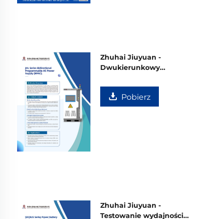
Zhuhai Jiuyuan -
Dwukierunkowy
programowalny zasilacz
prądu przemiennego
Pobierz
Zhuhai Jiuyuan -
Testowanie wydajności