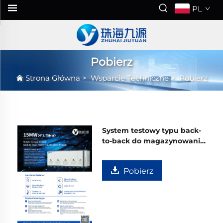
PL
Pobierz
Strona Główna
>
Wsparcie Techniczne
>
Pobierz
System testowy typu back-
to-back do magazynowania
energii Zhuhai Jiuyuan
Pobierz