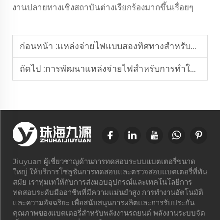
งานปลายทางเชิงสถาบันต่างเรียกร้องมากขึ้นเรื่อยๆ
ก่อนหน้า :
แหล่งจ่ายไฟแบบสองทิศทางสำหรับการทดสอบไมโครกริด
ถัดไป :
การพัฒนาแหล่งจ่ายไฟสำหรับการทำให้ระบบสายส่งสะอาด: แนวโน้มในยุคพลังงานใหม่
Jiuyuan ผู้เชี่ยวชาญด้านการทดสอบระบบแบตเตอรี่ขนาด
ใหญ่ ให้บริการโซลูชันการทดสอบและตรวจสอบแบตเตอรี่ที่ทัน
สมัย เราทุ่มเทให้กับการส่งมอบอุปกรณ์และเทคโนโลยีการ
ทดสอบระดับมืออาชีพที่มีความแม่นยำสูง การทำงานอัตโนมัติ
และความอัจฉริยะ เพื่อสนับสนุนการผลิตและการรับประกัน
คุณภาพของแบตเตอรี่สำหรับพลังงานรถยนต์ พลังงานระบบจัด