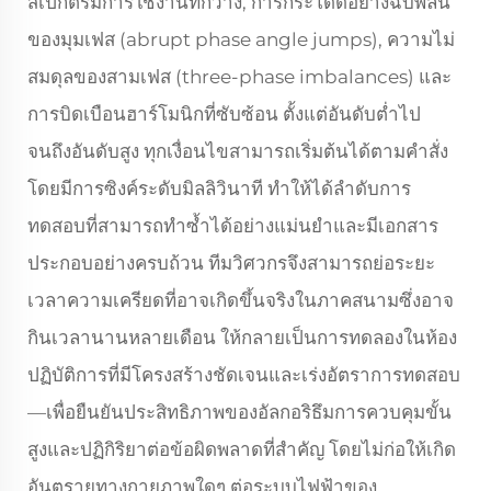
สเปกตรัมการใช้งานที่กว้าง, การกระโดดอย่างฉับพลัน
ของมุมเฟส (abrupt phase angle jumps), ความไม่
สมดุลของสามเฟส (three-phase imbalances) และ
การบิดเบือนฮาร์โมนิกที่ซับซ้อน ตั้งแต่อันดับต่ำไป
จนถึงอันดับสูง ทุกเงื่อนไขสามารถเริ่มต้นได้ตามคำสั่ง
โดยมีการซิงค์ระดับมิลลิวินาที ทำให้ได้ลำดับการ
ทดสอบที่สามารถทำซ้ำได้อย่างแม่นยำและมีเอกสาร
ประกอบอย่างครบถ้วน ทีมวิศวกรจึงสามารถย่อระยะ
เวลาความเครียดที่อาจเกิดขึ้นจริงในภาคสนามซึ่งอาจ
กินเวลานานหลายเดือน ให้กลายเป็นการทดลองในห้อง
ปฏิบัติการที่มีโครงสร้างชัดเจนและเร่งอัตราการทดสอบ
—เพื่อยืนยันประสิทธิภาพของอัลกอริธึมการควบคุมขั้น
สูงและปฏิกิริยาต่อข้อผิดพลาดที่สำคัญ โดยไม่ก่อให้เกิด
อันตรายทางกายภาพใดๆ ต่อระบบไฟฟ้าของ