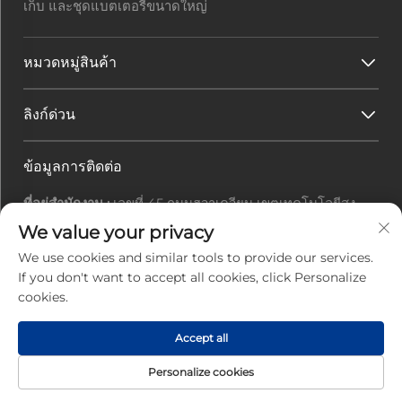
เก็บ และชุดแบตเตอรี่ขนาดใหญ่
หมวดหมู่สินค้า
ลิงก์ด่วน
ข้อมูลการติดต่อ
ที่อยู่สำนักงาน :
เลขที่ 45 ถนนฮวาเควียน เขตเทคโนโลยีสูง
เมืองจูไห่ มณฑลกวางตุ้ง ประเทศจีน
We value your privacy
อีเมล :
[email protected]
We use cookies and similar tools to provide our services.
โทรศัพท์ :
+86-0756-3616108
If you don't want to accept all cookies, click Personalize
cookies.
สงวนลิขสิทธิ์ © 2025 โดยบริษัทจูไห่จิ่วหยวน พาวเวอร์ อิเล็ก
Accept all
ทรอนิกส เทคโนโลยี จำกัด |
นโยบายความเป็นส่วนตัว
Personalize cookies