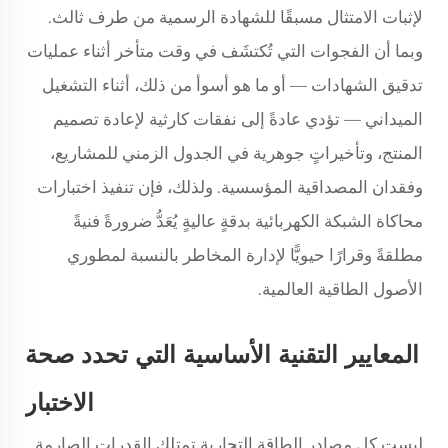
لإثبات الامتثال مسبقًا للشهادة الرسمية من طرف ثالث.
وبما أن الفجوات التي تُكتشَف في وقت متأخر أثناء عمليات
تدقيق الشهادات — أو ما هو أسوأ من ذلك، أثناء التشغيل
الميداني — تؤدي عادةً إلى نفقات كارثية لإعادة تصميم
المنتج، وتأخيراتٍ جوهرية في الجدول الزمني للمشاريع،
وفقدان المصداقية المؤسسية. ولذلك، فإن تنفيذ اختبارات
محاكاة الشبكة الكهربائية بدقةٍ عاليةٍ يُعَدُّ ضرورةً فنيةً
مطلقةً وقرارًا حيويًّا لإدارة المخاطر بالنسبة لمطوري
الأصول الطاقية العالمية.
المعايير التقنية الأساسية التي تحدد صحة
الاختبار
ليست كل مصادر الطاقة التجارية تمتلك القدرات الصارمة