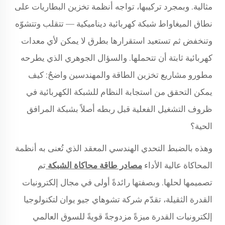
مثالية. وبمجرد تركيبها، تواجه أنظمة تخزين البطاريات على
نطاق الميغاواط شبكة كهربائية ديناميكية — تتقلب وتتشوّه
وتنخفض ثم تستعيد استقرارها بطرق لا يمكن لأي معدات
كهربائية ثابتة أن تتحملها. والسؤال الجوهري الذي يطرحه
مطورو مشاريع تخزين الطاقة والمهندسين واضحٌ: كيف
يمكن التحقق من استجابة النظام للشبكة الكهربائية في
ظروف التشغيل الفعلية قبل ربطه أصلاً بشبكة المرافق
الحية؟
وهذه بالضبط التحدي الهندسي المعقد الذي تُعنى به أنظمة
المحاكاة عالية الأداء
مصادر طاقة محاكاة الشبكة
تم
تصميمها لحلها. وبصفتها رائدةً أولى في مجال إلكترونيات
القدرة الثقيلة، تقدّم شركة تشوهاي جيو يوان لتكنولوجيا
إلكترونيات القدرة ميزةً مزدوجةً قويةً للسوق العالمي