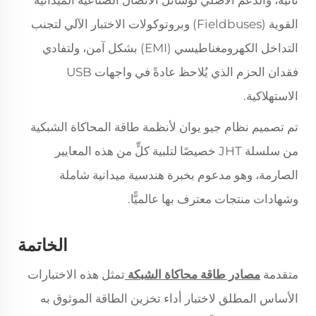
ثانية، والدعم الأصلي لوسائل الاتصال الصناعية الميدانية
القوية (Fieldbuses) وبروتوكولات الاختبار الآلي لتجنب
التداخل الكهرومغناطيسي (EMI) بشكل آمن، ولتفادي
فقدان الحزم الذي يُلاحظ عادةً في واجهات USB
الاستهلاكية.
تم تصميم نظام جيو يوان لأنظمة طاقة المحاكاة الشبكية
من سلسلة JHT خصيصًا لتلبية كلٍّ من هذه المعايير
الصارمة، وهو مدعوم بخبرة هندسية ميدانية شاملة
وشهادات منتجات معترف بها عالميًّا.
الخاتمة
متقدمة
مصادر طاقة محاكاة الشبكة
تمثل هذه الاختبارات
الأساس المطلق لاختبار أداء تخزين الطاقة الموثوق به