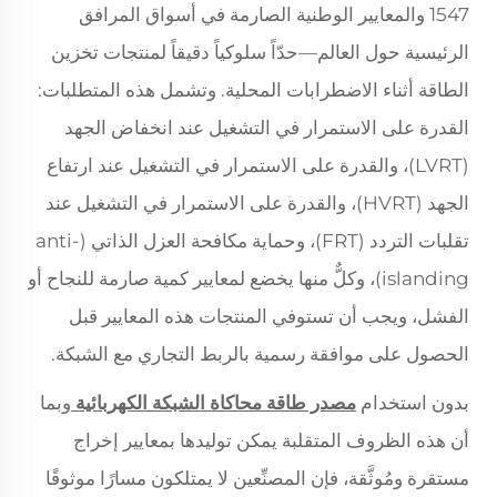
1547 والمعايير الوطنية الصارمة في أسواق المرافق
الرئيسية حول العالم—حدّاً سلوكياً دقيقاً لمنتجات تخزين
الطاقة أثناء الاضطرابات المحلية. وتشمل هذه المتطلبات:
القدرة على الاستمرار في التشغيل عند انخفاض الجهد
(LVRT)، والقدرة على الاستمرار في التشغيل عند ارتفاع
الجهد (HVRT)، والقدرة على الاستمرار في التشغيل عند
تقلبات التردد (FRT)، وحماية مكافحة العزل الذاتي (anti-
islanding)، وكلٌّ منها يخضع لمعايير كمية صارمة للنجاح أو
الفشل، ويجب أن تستوفي المنتجات هذه المعايير قبل
الحصول على موافقة رسمية بالربط التجاري مع الشبكة.
بدون استخدام
مصدر طاقة محاكاة الشبكة الكهربائية
وبما
أن هذه الظروف المتقلبة يمكن توليدها بمعايير إخراج
مستقرة ومُوثَّقة، فإن المصنِّعين لا يمتلكون مسارًا موثوقًا