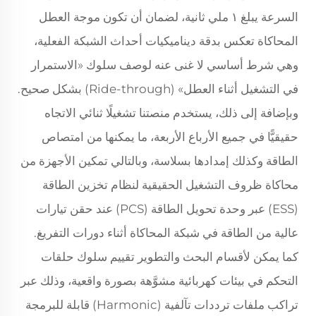
السرعة يبلغ ١ ملي ثانية، لضمان أن تكون موجة العطل
المحاكاة تعكس بدقة ديناميكيات أحداث الشبكة الفعلية،
وهي شرط أساسي لا غنى عنه لوصف سلوك «الاستمرار
في التشغيل أثناء العطل» (Ride-through) بشكل صحيح.
وبإضافة إلى ذلك، يستخدم منصتنا تشغيلًا ثنائي الاتجاه
حقيقيًّا في جميع الأرباع الأربعة، ما يمكنها من امتصاص
الطاقة وكذلك إمدادها بسلاسة، وبالتالي تمكين الأجهزة من
محاكاة ظروف التشغيل الحقيقية لنظام تخزين الطاقة
(ESS) عبر وحدة تحويل الطاقة (PCS) عند حقن تيارات
عالية من الطاقة في شبكة المحاكاة أثناء دورات التفريغ.
كما يمكن لأقسام البحث والتطوير تقييم سلوك حلقات
التحكم في بيئات كهربائية مشوَّهة بصورة واقعية، وذلك عبر
تراكب ملفات ترددات تآلفية (Harmonic) قابلة للبرمجة