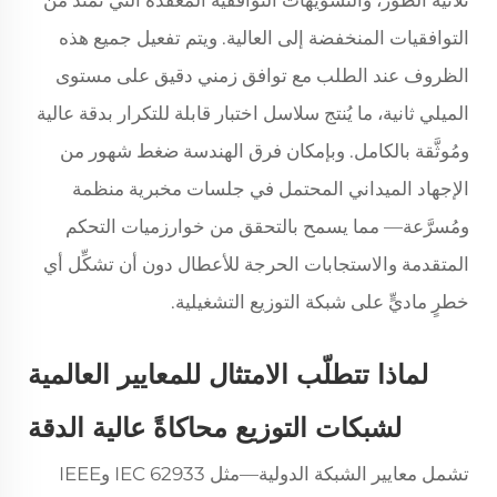
ثلاثية الطور، والتشويهات التوافقيّة المعقدة التي تمتد من
التوافقيات المنخفضة إلى العالية. ويتم تفعيل جميع هذه
الظروف عند الطلب مع توافق زمني دقيق على مستوى
الميلي ثانية، ما يُنتج سلاسل اختبار قابلة للتكرار بدقة عالية
ومُوثَّقة بالكامل. وبإمكان فرق الهندسة ضغط شهور من
الإجهاد الميداني المحتمل في جلسات مخبرية منظمة
ومُسرَّعة— مما يسمح بالتحقق من خوارزميات التحكم
المتقدمة والاستجابات الحرجة للأعطال دون أن تشكِّل أي
خطرٍ ماديٍّ على شبكة التوزيع التشغيلية.
لماذا تتطلّب الامتثال للمعايير العالمية
لشبكات التوزيع محاكاةً عالية الدقة
تشمل معايير الشبكة الدولية—مثل IEC 62933 وIEEE