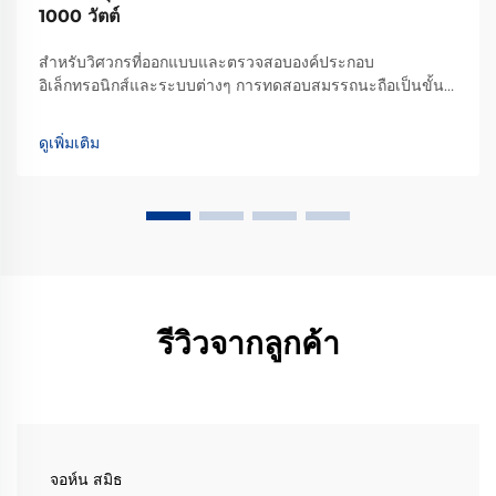
1000 วัตต์
สำหรับวิศวกรที่ออกแบบและตรวจสอบองค์ประกอบ
อิเล็กทรอนิกส์และระบบต่างๆ การทดสอบสมรรถนะถือเป็นขั้น
ตอนสำคัญที่รับประกันคุณภาพและความน่าเชื่อถือ แม้ว่าแหล่ง
จ่ายไฟ DC แบบตั้งโปรแกรมได้ 1000 วัตต์ หรือรุ่น AC จะทำ
ดูเพิ่มเติม
หน้าที่เป็นแรงกระตุ้นหลัก...
รีวิวจากลูกค้า
จอห์น สมิธ