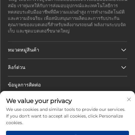
สมัย เราทุ่มเทให้กับการส่งมอบอุปกรณ์และเทคโนโลยีการ
ทดสอบระดับมืออาชีพที่มีความแม่นยำสูง การทำงานอัตโนมัติ
และความอัจฉริยะ เพื่อสนับสนุนการผลิตและการรับประกัน
คุณภาพของแบตเตอรี่สำหรับพลังงานรถยนต์ พลังงานระบบจัด
เก็บ และชุดแบตเตอรี่ขนาดใหญ่
หมวดหมู่สินค้า
ลิงก์ด่วน
ข้อมูลการติดต่อ
ที่อยู่สำนักงาน :
เลขที่ 45 ถนนฮวาเควียน เขตเทคโนโลยีสูง
We value your privacy
เมืองจูไห่ มณฑลกวางตุ้ง ประเทศจีน
อีเมล :
[email protected]
We use cookies and similar tools to provide our services.
โทรศัพท์ :
+86-0756-3616108
If you don't want to accept all cookies, click Personalize
cookies.