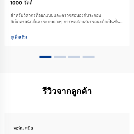
1000 วัตต์
สำหรับวิศวกรที่ออกแบบและตรวจสอบองค์ประกอบ
อิเล็กทรอนิกส์และระบบต่างๆ การทดสอบสมรรถนะถือเป็นขั้น
ตอนสำคัญที่รับประกันคุณภาพและความน่าเชื่อถือ แม้ว่าแหล่ง
จ่ายไฟ DC แบบตั้งโปรแกรมได้ 1000 วัตต์ หรือรุ่น AC จะทำ
ดูเพิ่มเติม
หน้าที่เป็นแรงกระตุ้นหลัก...
รีวิวจากลูกค้า
จอห์น สมิธ