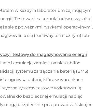
rytetem w każdym laboratorium zajmującym
ergii. Testowanie akumulatorów o wysokiej
iąże się z poważnymi ryzykami operacyjnymi,
nagrzewania się (runaway termicznym) lub
awczy i testowy do magazynowania energii
lację i emulację zamiast na niestabilne
alidacji systemu zarządzania baterią (BMS)
ste ogniwka baterii, które w warunkach
istyczne systemy testowe wykorzystują
mowalne do bezpiecznej emulacji napięć
ły mogą bezpiecznie przeprowadzać skrajne