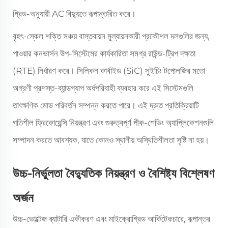
গ্রিড-অনুযায়ী AC বিদ্যুতে রূপান্তরিত করে।
বৃহৎ-স্কেল শক্তি সঞ্চয় বাস্তবায়ন মূল্যায়নকারী প্রকৌশল দলগুলির জন্য,
পাওয়ার কনভার্সন উপ-সিস্টেমের কার্যকারিতা সমগ্র রাউন্ড-ট্রিপ দক্ষতা
(RTE) নির্ধারণ করে। সিলিকন কার্বাইড (SiC) সুইচিং টপোলজির মতো
অগ্রণী প্রশস্ত-ব্যান্ডগ্যাপ অর্ধপরিবাহী ব্যবহার করে এই সিস্টেমগুলি
তাৎক্ষণিক মোড পরিবর্তন সম্পন্ন করতে পারে। এই দ্রুত প্রতিক্রিয়াটি
গতিশীল ফ্রিকোয়েন্সি নিয়ন্ত্রণ এবং গুরুত্বপূর্ণ পীক-শেভিং অ্যাপ্লিকেশনগুলি
সম্পাদন করতে আবশ্যক, যাতে কোনও স্থানীয় অস্থিতিশীলতা সৃষ্টি না হয়।
উচ্চ-নির্ভুলতা বৈদ্যুতিক নিয়ন্ত্রণ ও বৈশিষ্ট্য বিশ্লেষণ
অর্জন
উচ্চ-ভোল্টেজ ব্যাটারি একীকরণ এবং মাইক্রোগ্রিড আর্কিটেকচারে, রূপান্তর