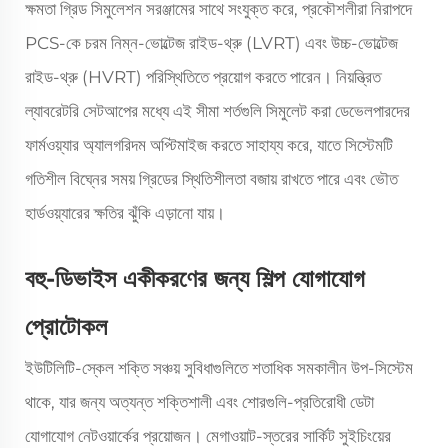
ক্ষমতা গ্রিড সিমুলেশন সরঞ্জামের সাথে সংযুক্ত করে, প্রকৌশলীরা নিরাপদে
PCS-কে চরম নিম্ন-ভোল্টেজ রাইড-থ্রু (LVRT) এবং উচ্চ-ভোল্টেজ
রাইড-থ্রু (HVRT) পরিস্থিতিতে প্রয়োগ করতে পারেন। নিয়ন্ত্রিত
ল্যাবরেটরি সেটআপের মধ্যে এই সীমা শর্তগুলি সিমুলেট করা ডেভেলপারদের
ফার্মওয়্যার অ্যালগরিদম অপ্টিমাইজ করতে সাহায্য করে, যাতে সিস্টেমটি
গতিশীল বিঘ্নের সময় গ্রিডের স্থিতিশীলতা বজায় রাখতে পারে এবং ভৌত
হার্ডওয়্যারের ক্ষতির ঝুঁকি এড়ানো যায়।
বহু-ডিভাইস একীকরণের জন্য শিল্প যোগাযোগ
প্রোটোকল
ইউটিলিটি-স্কেল শক্তি সঞ্চয় সুবিধাগুলিতে শতাধিক সমকালীন উপ-সিস্টেম
থাকে, যার জন্য অত্যন্ত শক্তিশালী এবং শোরগুলি-প্রতিরোধী ডেটা
যোগাযোগ নেটওয়ার্কের প্রয়োজন। মেগাওয়াট-স্তরের সার্কিট সুইচিংয়ের