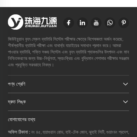
জিউইয়ুয়ান বৃহৎ স্কেল ব্যাটারি সিস্টেম পরীক্ষার ক্ষেত্রে বিশেষজ্ঞতা অর্জন করেছে,
শীর্ষস্থানীয় ব্যাটারি পরীক্ষা এবং যাথার্থ্য যাচাইয়ের সমাধান প্রদান করে। আমরা
পাওয়ার ব্যাটারি, শক্তি সঞ্চয় সিস্টেম এবং বৃহৎ ব্যাটারি প্যাকগুলির উৎপাদন এবং মান
নিশ্চিতকরণের জন্য উচ্চ-নির্ভুলতা, স্বয়ংক্রিয় এবং বুদ্ধিমান পেশাদার পরীক্ষার সরঞ্জাম
এবং প্রযুক্তি সরবরাহে নিবদ্ধ।
পণ্য শ্রেণি
দ্রুত লিঙ্ক
যোগাযোগের তথ্য
অফিস ঠিকানা :
নং ৪৫, হুয়াগুয়ান রোড, হাই-টেক জোন, ঝুহাই সিটি, গুয়াংডং প্রদেশ,