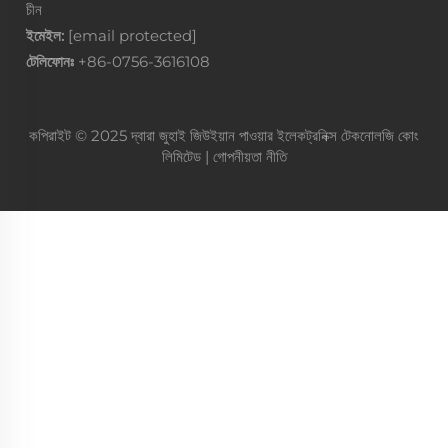
চীন
ইমেইল:
[email protected]
টেলিফোনঃ
+86-0756-3616108
কপিরাইট © 2025 দ্বারা জুহাই জিউইয়ান পাওয়ার ইলেকট্রনিক্স টেকনোলজি কোং
লিমিটেড |
গোপনীয়তা নীতি