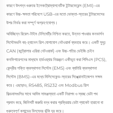
কারণে উৎপন্ন গুরুতর ইলেকট্রোম্যাগনেটিক ইন্টারফেরেন্স (EMI)-এর
কারণে উচ্চ-ক্ষমতা পরিবেশে USB-এর মতো ভোক্তা-স্তরের ইন্টারফেসের
উপর নির্ভর করা সম্পূর্ণ অগ্রহণযোগ্য।
অবিচ্ছিন্ন রিয়েল-টাইম টেলিমেট্রি নিশ্চিত করতে, উন্নত পাওয়ার কনভার্সন
সিস্টেমগুলি বহু-চ্যানেল শিল্প যোগাযোগ নেটওয়ার্ক ব্যবহার করে। একটি সুদৃঢ়
CAN (কন্ট্রোলার এরিয়া নেটওয়ার্ক) এবং উচ্চ-গতির ডেইজি চেইন
কনফিগারেশনের মাধ্যমে হার্ডওয়্যার নিয়ন্ত্রণ একীভূত করা পিসিএস (PCS),
কেন্দ্রীয় শক্তি ব্যবস্থাপনা সিস্টেম (EMS) এবং ব্যাটারি ব্যবস্থাপনা
সিস্টেম (BMS)-এর মধ্যে মিলিসেকেন্ড-স্তরের সিঙ্ক্রোনাইজেশন সক্ষম
করে। এছাড়াও, RS485, RS232 এবং Modbus শিল্প
ফিল্ডবাসগুলির সাথে আদিম সামঞ্জস্যতা একটি নিরাপদ ও স্বচ্ছ ডেটা পথ
প্রদান করে, জিনিসটি জরুরি বন্ধ করার প্রক্রিয়ায় ডেটা প্যাকেট হারানো বা
গুরুত্বপূর্ণ কমান্ডের বিলম্বের ঝুঁকি দূর করে।