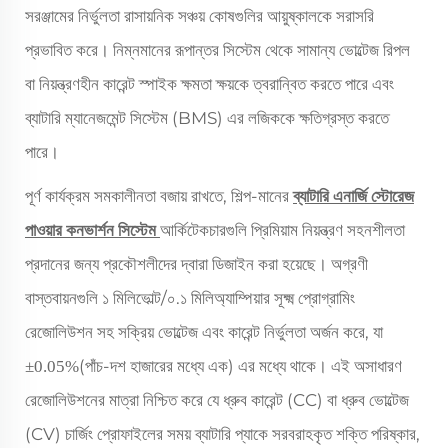
সরঞ্জামের নির্ভুলতা রাসায়নিক সঞ্চয় কোষগুলির আয়ুষ্কালকে সরাসরি
প্রভাবিত করে। নিম্নমানের রূপান্তর সিস্টেম থেকে সামান্য ভোল্টেজ রিপল
বা নিয়ন্ত্রণহীন কারেন্ট স্পাইক ক্ষমতা ক্ষয়কে ত্বরান্বিত করতে পারে এবং
ব্যাটারি ম্যানেজমেন্ট সিস্টেম (BMS) এর লজিককে ক্ষতিগ্রস্ত করতে
পারে।
পূর্ণ কার্যক্রম সমকালীনতা বজায় রাখতে, শিল্প-মানের
ব্যাটারি এনার্জি স্টোরেজ
পাওয়ার কনভার্শন সিস্টেম
আর্কিটেকচারগুলি প্রিমিয়াম নিয়ন্ত্রণ সহনশীলতা
প্রদানের জন্য প্রকৌশলীদের দ্বারা ডিজাইন করা হয়েছে। অগ্রণী
বাস্তবায়নগুলি ১ মিলিভোল্ট/০.১ মিলিঅ্যাম্পিয়ার সূক্ষ্ম প্রোগ্রামিং
রেজোলিউশন সহ সক্রিয় ভোল্টেজ এবং কারেন্ট নির্ভুলতা অর্জন করে, যা
(পাঁচ-দশ হাজারের মধ্যে এক) এর মধ্যে থাকে। এই অসাধারণ
±0.05%
রেজোলিউশনের মাত্রা নিশ্চিত করে যে ধ্রুব কারেন্ট (CC) বা ধ্রুব ভোল্টেজ
(CV) চার্জিং প্রোফাইলের সময় ব্যাটারি প্যাকে সরবরাহকৃত শক্তি পরিষ্কার,