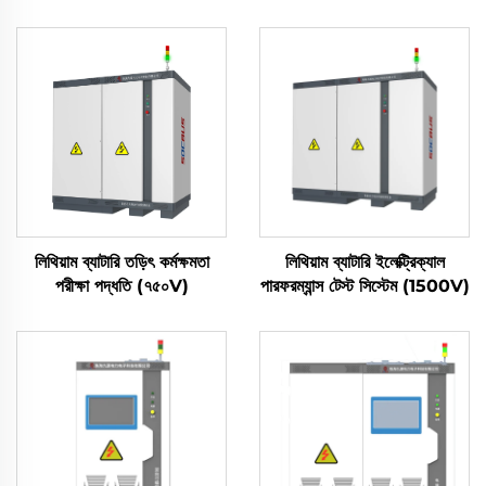
লিথিয়াম ব্যাটারি তড়িৎ কর্মক্ষমতা
লিথিয়াম ব্যাটারি ইলেক্ট্রিক্যাল
পরীক্ষা পদ্ধতি (৭৫০V)
পারফরম্যান্স টেস্ট সিস্টেম (1500V)