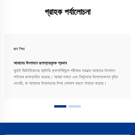
গ্রাহক পর্যালোচনা
জন স্মিথ
আমাদের উৎপাদনে রূপান্তরমূলক প্রভাব
ঝুহাই জিউইউয়ানের ব্যাটারি ক্যাপাসিট্যান্স পরীক্ষার সরঞ্জাম আমাদের উৎপাদন
লাইনকে রূপান্তরিত করেছে। আমরা দক্ষতা এবং নির্ভুলতায় উল্লেখযোগ্য বৃদ্ধি
দেখেছি, যা আমাদের উদ্ভাবনের উপর ফোকাস করতে সাহায্য করেছে।