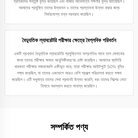
গ্রাহকদের সন্তুষ্টি বৃদ্ধি করেছিল এবং বাজার আধিপত্যে লক্ষণীয় বৃদ্ধি ঘটিয়েছিল।
আমাদের প্রযুক্তি তাদের উদ্ভাবন ও তাদের প্রস্তাবনা উন্নত করার জন্য
নির্ভরযোগ্য তথ্য সরবরাহ করেছিল।
বৈদ্যুতিক ল্যাবরেটরি পরীক্ষার ক্ষেত্রে বৈপ্লবিক পরিবর্তন
একটি প্রখ্যাত বৈদ্যুতিক ল্যাবরেটরি প্রযুক্তিগত অগ্রগতির সাথে তাল মেলানোর
জন্য তাদের পরীক্ষার ক্ষমতা আধুনিকীকরণের চেষ্টা করেছিল। আমাদের ব্যাটারি
ধারকতা পরীক্ষার সমাধানগুলি একীভূত করে, তারা পরীক্ষার আউটপুটে 50% বৃদ্ধি
লক্ষ্য করেছিল, যা তাদের একযোগে আরও বেশি প্রকল্প পরিচালনা করতে সক্ষম
করেছিল। এটি শুধুমাত্র তাদের সেবা প্রদানই উন্নত করেনি, বরং তাদের শিল্পের নেতা
হিসাবে অবস্থান করতে সাহায্য করেছিল।
সম্পর্কিত পণ্য