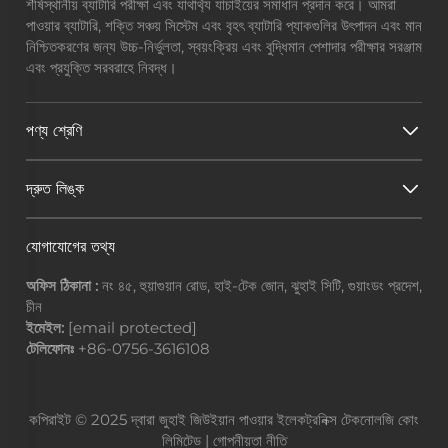
শীর্ষস্থানীয় ব্যাটারি পরীক্ষা এবং যাথার্থ্য যাচাইয়ের সমাধান প্রদান করে। আমরা
পাওয়ার ব্যাটারি, শক্তি সঞ্চয় সিস্টেম এবং বৃহৎ ব্যাটারি প্যাকগুলির উৎপাদন এবং মান
নিশ্চিতকরণের জন্য উচ্চ-নির্ভুলতা, স্বয়ংক্রিয় এবং বুদ্ধিমান পেশাদার পরীক্ষার সরঞ্জাম
এবং প্রযুক্তি সরবরাহে নিবদ্ধ।
পণ্য শ্রেণি
দ্রুত লিঙ্ক
যোগাযোগের তথ্য
অফিস ঠিকানা :
নং ৪৫, হুয়াগুয়ান রোড, হাই-টেক জোন, ঝুহাই সিটি, গুয়াংডং প্রদেশ,
চীন
ইমেইল:
[email protected]
টেলিফোনঃ
+86-0756-3616108
কপিরাইট © 2025 দ্বারা জুহাই জিউইয়ান পাওয়ার ইলেকট্রনিক্স টেকনোলজি কোং
লিমিটেড |
গোপনীয়তা নীতি