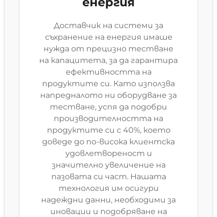
енергия
Доставчик на системи за
съхранение на енергия имаше
нужда от прецизно тестване
на капацитета, за да гарантира
ефективността на
продуктите си. Като използва
напредналото ни оборудване за
тестване, успя да подобри
производителността на
продуктите си с 40%, което
доведе до по-висока клиентска
удовлетвореност и
значително увеличение на
пазовата си част. Нашата
технология им осигури
надеждни данни, необходими за
иновации и подобряване на