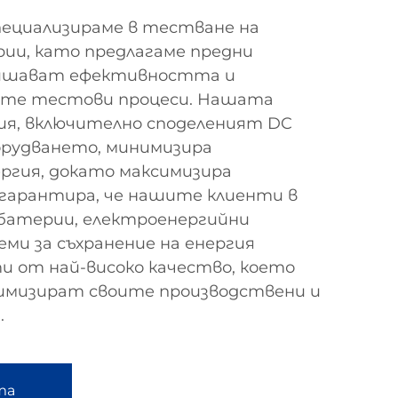
специализираме в тестване на
ии, като предлагаме предни
вишават ефективността и
те тестови процеси. Нашата
ия, включително споделеният DC
рудването, минимизира
ргия, докато максимизира
 гарантира, че нашите клиенти в
батерии, електроенергийни
ми за съхранение на енергия
и от най-високо качество, което
тимизират своите производствени и
.
та