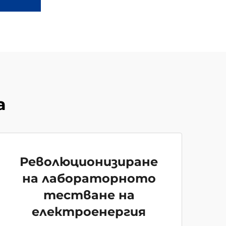
а
Революционизиране
на лабораторното
тестване на
електроенергия