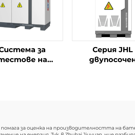
Система за
Серия JHL
тестове на
двупосоче
лектрически
програмиру
араметри на
източник н
тиеви батерии
променлив т
(1500V)
(BPAC)
помага за оценка на производителността на ба
нение на енергия. Тук, в Zhuhai Jiuyuan, ние раз