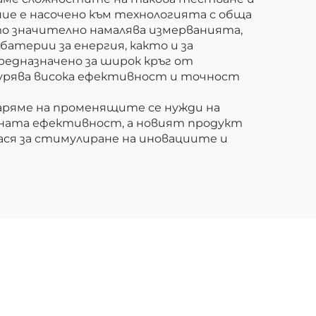
ние е насочено към технологията с обща
то значително намалява измерванията,
атерии за енергия, както и за
редназначено за широк кръг от
гурява висока ефективност и точност
варяме на променящите се нужди на
ната ефективност, а новият продукт
ася за стимулиране на иновациите и