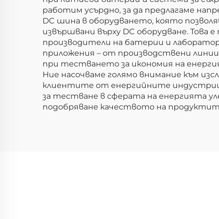
работим усърдно, за да предлагаме нап
DC шина в оборудването, която позвол
извършвани върху DC оборудване. Това е
производители на батерии и лаборатори
приложения – от производствени линии
при тестването за икономия на енергия
Ние насочваме голямо внимание към изс
клиентите от енергийните индустрии
за тестване в сферата на енергията у
подобряване качеството на продуктит