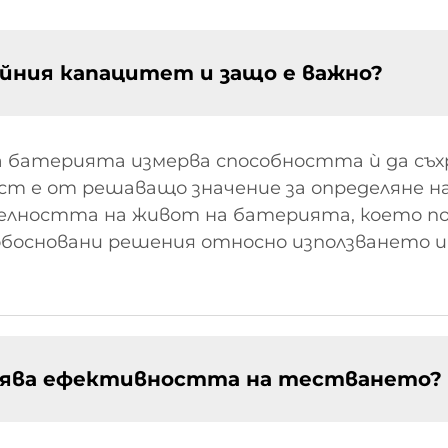
йния капацитет и защо е важно?
 батерията измерва способността ѝ да съхр
ест е от решаващо значение за определяне 
лността на живот на батерията, което по
босновани решения относно използването и
рява ефективността на тестването?