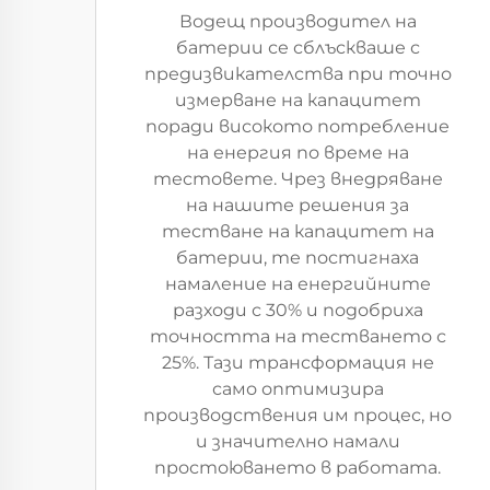
Водещ производител на
батерии се сблъскваше с
предизвикателства при точно
измерване на капацитет
поради високото потребление
на енергия по време на
тестовете. Чрез внедряване
на нашите решения за
тестване на капацитет на
батерии, те постигнаха
намаление на енергийните
разходи с 30% и подобриха
точността на тестването с
25%. Тази трансформация не
само оптимизира
производствения им процес, но
и значително намали
простоюването в работата.