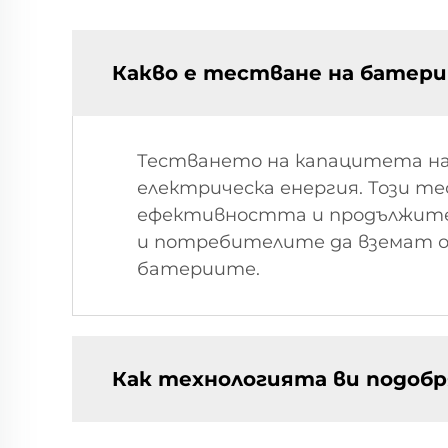
Какво е тестване на батери
Тестването на капацитета на
електрическа енергия. Този т
ефективността и продължите
и потребителите да вземат о
батериите.
Как технологията ви подоб