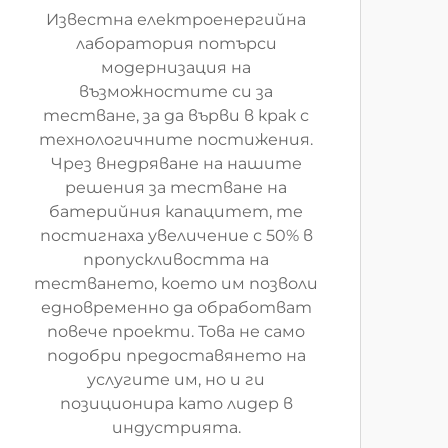
Известна електроенергийна
лаборатория потърси
модернизация на
възможностите си за
тестване, за да върви в крак с
технологичните постижения.
Чрез внедряване на нашите
решения за тестване на
батерийния капацитет, те
постигнаха увеличение с 50% в
пропускливостта на
тестването, което им позволи
едновременно да обработват
повече проекти. Това не само
подобри предоставянето на
услугите им, но и ги
позиционира като лидер в
индустрията.