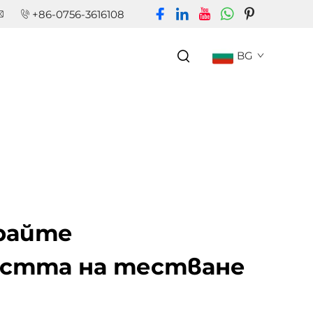
+86-0756-3616108
BG
райте
стта на тестване
и