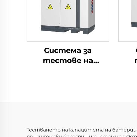
Система за
тестове на
електрически
е
параметри на
п
литиеви батерии
ли
(750V)
Тестването на капацитета на батерии 
при литиеви батерии и системи за съхра