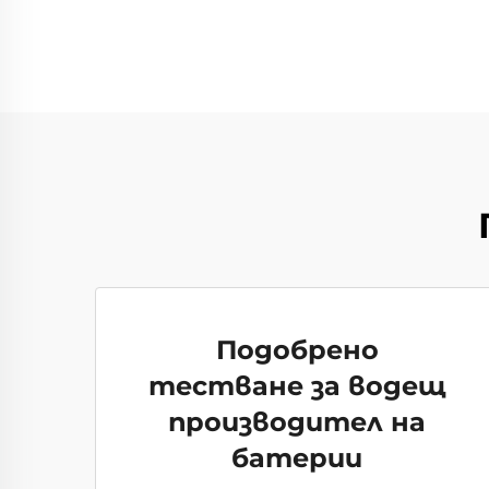
Подобрено
тестване за водещ
производител на
батерии