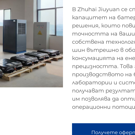
В Zhuhai Jiuyuan се 
капацитет на батер
решения, които по
точността на ваши
собствена технолог
шин вътрешно в обо
консумацията на ене
прецизността. Това
производството на 
лаборатории и систе
получават резултат
им позволява да оп
операционни потоци
Получете офер