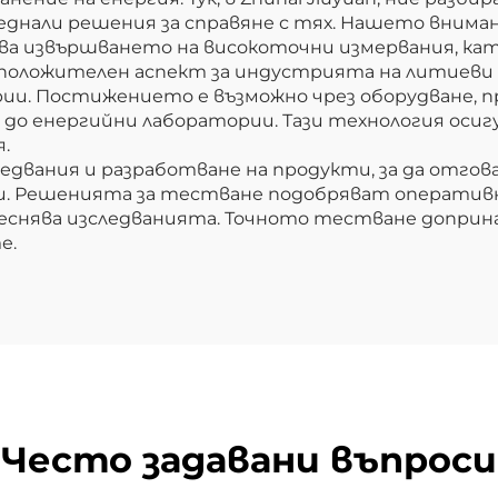
реднали решения за справяне с тях. Нашето внима
ява извършването на високоточни измервания, ка
 положителен аспект за индустрията на литиеви б
и. Постижението е възможно чрез оборудване, п
 до енергийни лаборатории. Тази технология оси
.
ледвания и разработване на продукти, за да отго
. Решенията за тестване подобряват оператив
леснява изследванията. Точното тестване доприн
е.
Често задавани въпроси