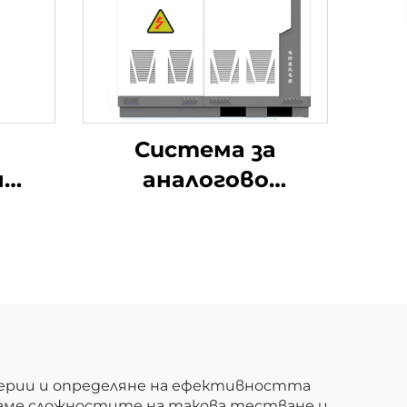
Система за
н
аналогово
ем
захранване от
а
мрежата JHT серия
ок
терии и определяне на ефективността
бираме сложностите на такова тестване и