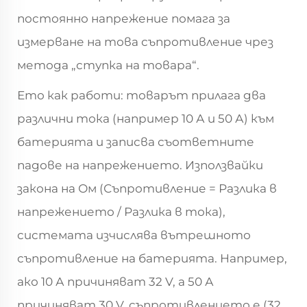
постоянно напрежение помага за
измерване на това съпротивление чрез
метода „ступка на товара“.
Ето как работи: товарът прилага два
различни тока (например 10 А и 50 А) към
батерията и записва съответните
падове на напрежението. Използвайки
закона на Ом (Съпротивление = Разлика в
напрежението / Разлика в тока),
системата изчислява вътрешното
съпротивление на батерията. Например,
ако 10 А причиняват 32 V, а 50 А
причиняват 30 V, съпротивлението е (32