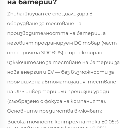
на батерии?
Zhuhai Jiuyuan се специализира в
оборудване за тестване на
производителността на батерии, а
неговият програмируем DC товар (част
от серията SDCBUS) е проектиран
изключително за тестване на батерии за
нова енергия и EV — без възможности за
промишлена автоматизация, тестване
на UPS инвертори или прецизни уреди
(съобразено с фокуса на компанията).
Основните предимства включват:
Висока точност: контрол на тока ±0,05%