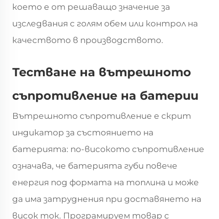
което е от решаващо значение за
изследвания с голям обем или контрол на
качеството в производството.
Тестване на вътрешното
съпротивление на батерии
Вътрешното съпротивление е скрит
индикатор за състоянието на
батерията: по-високото съпротивление
означава, че батерията губи повече
енергия под формата на топлина и може
да има затруднения при доставянето на
висок ток. Програмируем товар с