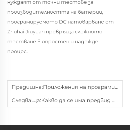
нуждаят от точни тестове за
производителността на батерии,
програмируемото DC натоварване от
Zhuhai Jiuyuan превръща сложното
тестване в опростен и надежден
процес.
Предишна:
Приложения на програмируем AC източник на захранване 1000W
Следваща:
Какво да се има предвид при избор на производител на програмируеми захранвания?