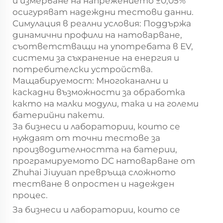
и измерване на напрежението ±0,05%
осигуряват надеждни тестови данни.
Симулация в реални условия: Поддържа
динамични профили на натоварване,
съответстващи на употребата в EV,
системи за съхранение на енергия и
потребителски устройства.
Мащабируемост: Многоканални и
каскадни възможности за обработка
както на малки модули, така и на големи
батерийни пакети.
За бизнеси и лаборатории, които се
нуждаят от точни тестове за
производителността на батерии,
програмируемото DC натоварване от
Zhuhai Jiuyuan превръща сложното
тестване в опростен и надежден
процес.
За бизнеси и лаборатории, които се