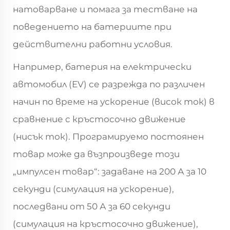
натоварване и помага за тестване на
поведението на батериите при
действителни работни условия.
Например, батерия на електрически
автомобил (EV) се разрежда по различен
начин по време на ускорение (висок ток) в
сравнение с кръстосочно движение
(нисък ток). Програмируемо постоянен
товар може да възпроизведе този
„импулсен товар“: задаване на 200 А за 10
секунди (симулация на ускорение),
последвани от 50 А за 60 секунди
(симулация на кръстосочно движение),