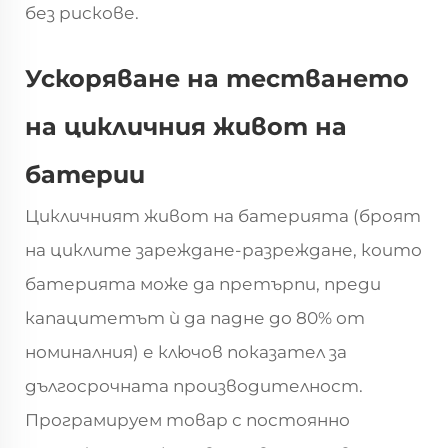
без рискове.
Ускоряване на тестването
на цикличния живот на
батерии
Цикличният живот на батерията (броят
на циклите зареждане-разреждане, които
батерията може да претърпи, преди
капацитетът ѝ да падне до 80% от
номиналния) е ключов показател за
дългосрочната производителност.
Програмируем товар с постоянно