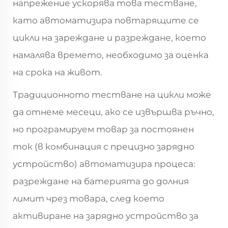
напрежение ускорява това тестване,
като автоматизира повтарящите се
цикли на зареждане и разреждане, което
намалява времето, необходимо за оценка
на срока на живот.
Традиционното тестване на цикли може
да отнеме месеци, ако се извършва ръчно,
но програмируем товар за постоянен
ток (в комбинация с прецизно зарядно
устройство) автоматизира процеса:
разреждане на батерията до долния
лимит чрез товара, след което
активиране на зарядно устройство за