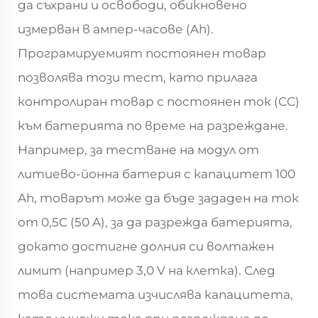
да съхрани и освободи, обикновено
измерван в ампер-часове (Ah).
Програмируемият постоянен товар
позволява този тест, като прилага
контролиран товар с постоянен ток (CC)
към батерията по време на разреждане.
Например, за тестване на модул от
литиево-йонна батерия с капацитет 100
Ah, товарът може да бъде зададен на ток
от 0,5C (50 A), за да разрежда батерията,
докато достигне долния си волтажен
лимит (например 3,0 V на клетка). След
това системата изчислява капацитета,