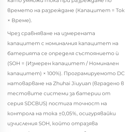
като умножи тока при разреждане по
времето на разреждане (Капацитет = Ток
× Време).
Чрез сравняване на измерената
капацитет с номиналния капацитет на
батерията се определя състоянието ѝ
(SOH = (Измерен капацитет / Номинален
капацитет) × 100%). Програмируемото DC
натоварване на Zhuhai Jiuyuan (вградено в
тестовите системи за батерии от
серия SDCBUS) постига точност на
контрола на тока ±0,05%, осигурявайки
изчисления SOH, който отразява