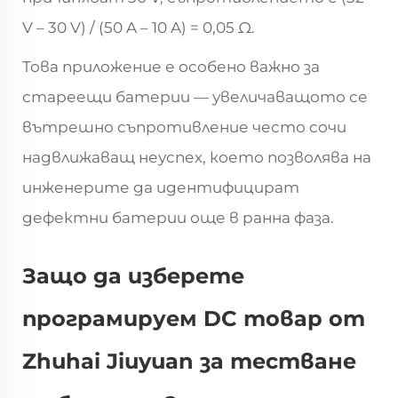
V – 30 V) / (50 A – 10 A) = 0,05 Ω.
Това приложение е особено важно за
стареещи батерии — увеличаващото се
вътрешно съпротивление често сочи
надвлижаващ неуспех, което позволява на
инженерите да идентифицират
дефектни батерии още в ранна фаза.
Защо да изберете
програмируем DC товар от
Zhuhai Jiuyuan за тестване