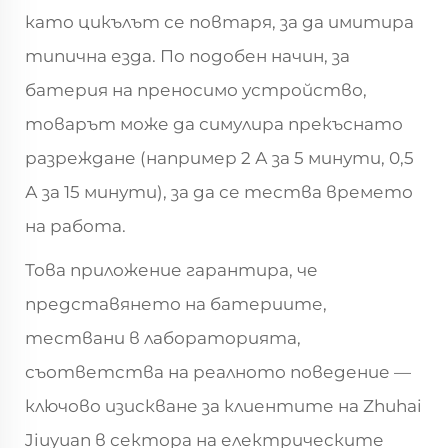
като цикълът се повтаря, за да имитира
типична езда. По подобен начин, за
батерия на преносимо устройство,
товарът може да симулира прекъснато
разреждане (например 2 А за 5 минути, 0,5
А за 15 минути), за да се тества времето
на работа.
Това приложение гарантира, че
представянето на батериите,
тествани в лабораторията,
съответства на реалното поведение —
ключово изискване за клиентите на Zhuhai
Jiuyuan в сектора на електрическите