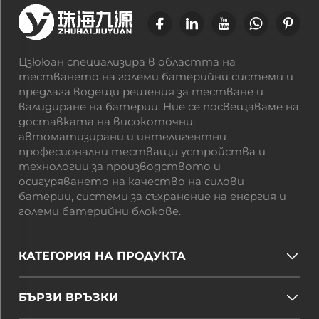
Цзююан специализира в областта на
тестването на големи батерийни системи и
предлага водещи решения за тестване и
валидиране на батерии. Ние се посвещаваме на
доставката на високоточни,
автоматизирани и интелигентни
професионални тестващи устройства и
технологии за производството и
осигуряването на качество на силови
батерии, системи за съхранение на енергия и
големи батерийни блокове.
КАТЕГОРИЯ НА ПРОДУКТА
БЪРЗИ ВРЪЗКИ