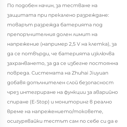
По подобен начин, за тестване на
защитата при прекалено разреждане:
товарът разрежда батерията под
препоръчителния долен лимит на
напрежение (например 2,5 V на клетка), за
да се потвърди, че батерията изключва
захранването, за да се избегне постоянна
повреда. Системата на Zhuhai Jiuyuan
добавя допълнителен слой безопасност
чрез интегриране на функции за аварийно
спиране (E-Stop) и мониторинг в реално
време на напрежението/токовете,
осигурявайки тестът сам по себе си да е