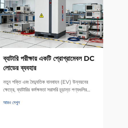
ব্যাটারি পরীক্ষায় একটি প্রোগ্রামেবল DC
প্রে
লোডের ব্যবহার
সহযো
নতুন শক্তি এবং বৈদ্যুতিক যানবাহন (EV) উন্নয়নের
UNI
ক্ষেত্রে, ব্যাটারির কর্মক্ষমতা সরাসরি চূড়ান্ত পণ্যগুলির
নির্ভরযোগ্যতা এবং নিরাপত্তা নির্ধারণ করে। ধারণক্ষমতা,
আরও দেখুন
আয়ু এবং নিরাপত্তার মতো গুরুত্বপূর্ণ সূচকগুলি সঠিকভাবে
আরও দ
মূল্যায়ন করতে, একটি প্রোগ্রামেবল dc লোড হা...