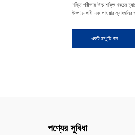
শক্তি পরীক্ষায় উচ্চ শক্তি খরচের চ্
উৎপাদনকারী এবং পাওয়ার ল্যাবগুলির
একটি উদ্ধৃতি পান
পণ্যের সুবিধা