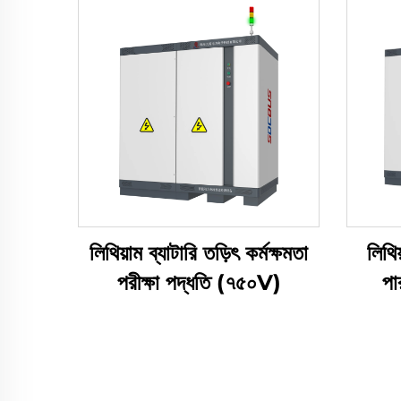
লিথিয়াম ব্যাটারি তড়িৎ কর্মক্ষমতা
লিথিয
পরীক্ষা পদ্ধতি (৭৫০V)
পা