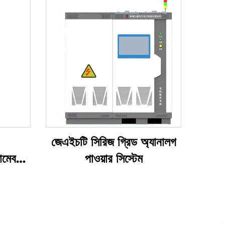
জেএইচটি সিরিজ গ্রিড অ্যানালগ
ামেবল
পাওয়ার সিস্টেম
পিএসি)