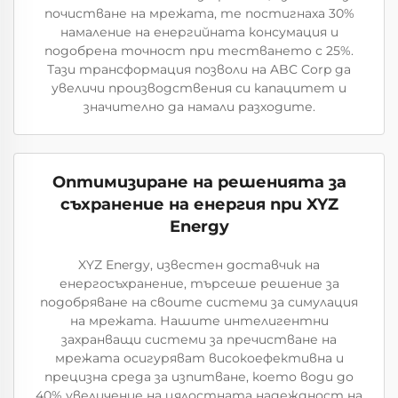
почистване на мрежата, те постигнаха 30%
намаление на енергийната консумация и
подобрена точност при тестването с 25%.
Тази трансформация позволи на ABC Corp да
увеличи производствения си капацитет и
значително да намали разходите.
Оптимизиране на решенията за
съхранение на енергия при XYZ
Energy
XYZ Energy, известен доставчик на
енергосъхранение, търсеше решение за
подобряване на своите системи за симулация
на мрежата. Нашите интелигентни
захранващи системи за пречистване на
мрежата осигуряват високоефективна и
прецизна среда за изпитване, което води до
40% увеличение на цялостната надеждност на