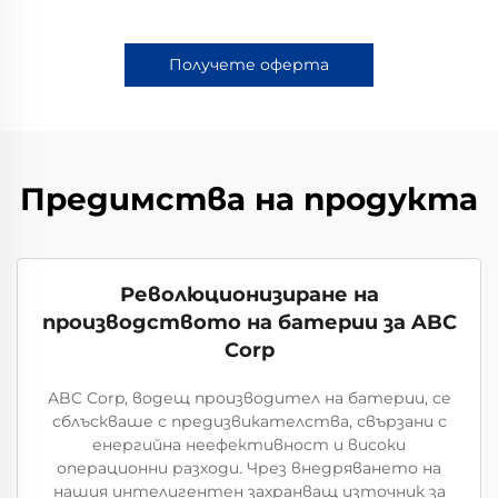
Получете оферта
Предимства на продукта
Революционизиране на
производството на батерии за ABC
Corp
ABC Corp, водещ производител на батерии, се
сблъскваше с предизвикателства, свързани с
енергийна неефективност и високи
операционни разходи. Чрез внедряването на
нашия интелигентен захранващ източник за