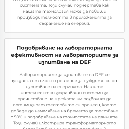
системата. Този случай подчертава как
нашата технология може да повиши
производителността в приложенията за
съхранение на енергия.
Подобряване на лабораторната
ефективност на лабораториите за
изпитване на DEF
Лабораториите за изпитване на DEF се
нуждаеха от сложно решение за нуждите си от
изпитване на енергията. Нашите
интелигентни захранващи системи за
пречистване на мрежата им позволиха да
оптимизират тестовите си процеси, което
доведе до намаляване на времето за тестване
с 50% и подобряване на точността на данните.
Този случай илюстрира трансформаторното