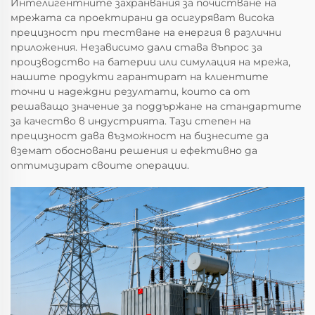
Интелигентните захранвания за почистване на
мрежата са проектирани да осигуряват висока
прецизност при тестване на енергия в различни
приложения. Независимо дали става въпрос за
производство на батерии или симулация на мрежа,
нашите продукти гарантират на клиентите
точни и надеждни резултати, които са от
решаващо значение за поддържане на стандартите
за качество в индустрията. Тази степен на
прецизност дава възможност на бизнесите да
вземат обосновани решения и ефективно да
оптимизират своите операции.