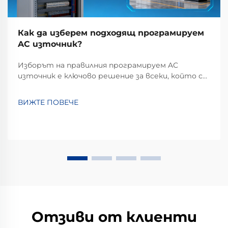
Как да изберем подходящ програмируем
AC източник?
Изборът на правилния програмируем AC
източник е ключово решение за всеки, който се
занимава с тестване, проучване или
разработка в области като възобновяема
ВИЖТЕ ПОВЕЧЕ
енергия, електрически превозни средства или
индустриална автоматизация. Този тип
оборудване прави много повече от просто
подаване на енергия...
Отзиви от клиенти