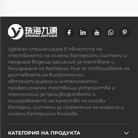
Цзююан специализира в областта на
тестването на големи батерийни системи и
предлага водещи решения за тестване и
валидиране на батерии. Ние се посвещаваме на
доставката на високоточни,
автоматизирани и интелигентни
професионални тестващи устройства и
технологии за производството и
осигуряването на качество на силови
батерии, системи за съхранение на енергия и
големи батерийни блокове.
КАТЕГОРИЯ НА ПРОДУКТА