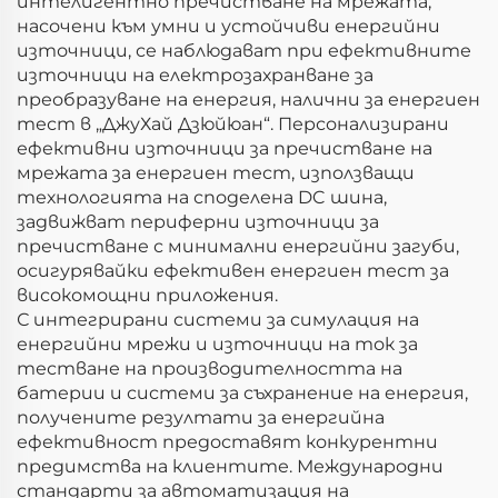
интелигентно пречистване на мрежата,
насочени към умни и устойчиви енергийни
източници, се наблюдават при ефективните
източници на електрозахранване за
преобразуване на енергия, налични за енергиен
тест в „ДжуХай Дзюйюан“. Персонализирани
ефективни източници за пречистване на
мрежата за енергиен тест, използващи
технологията на споделена DC шина,
задвижват периферни източници за
пречистване с минимални енергийни загуби,
осигурявайки ефективен енергиен тест за
високомощни приложения.
С интегрирани системи за симулация на
енергийни мрежи и източници на ток за
тестване на производителността на
батерии и системи за съхранение на енергия,
получените резултати за енергийна
ефективност предоставят конкурентни
предимства на клиентите. Международни
стандарти за автоматизация на