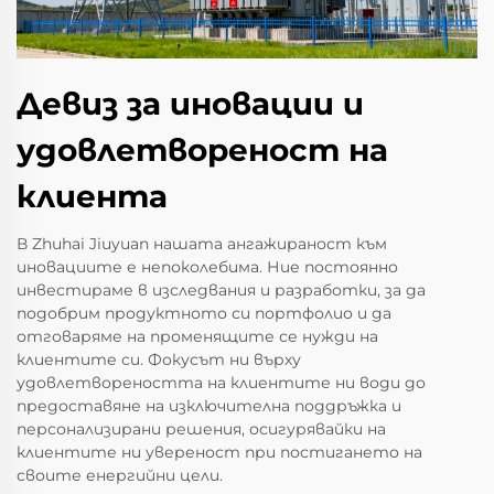
Девиз за иновации и
удовлетвореност на
клиента
В Zhuhai Jiuyuan нашата ангажираност към
иновациите е непоколебима. Ние постоянно
инвестираме в изследвания и разработки, за да
подобрим продуктното си портфолио и да
отговаряме на променящите се нужди на
клиентите си. Фокусът ни върху
удовлетвореността на клиентите ни води до
предоставяне на изключителна поддръжка и
персонализирани решения, осигурявайки на
клиентите ни увереност при постигането на
своите енергийни цели.