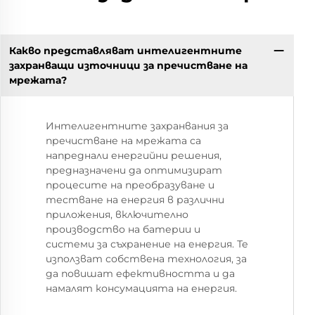
Какво представляват интелигентните
захранващи източници за пречистване на
мрежата?
Интелигентните захранвания за
пречистване на мрежата са
напреднали енергийни решения,
предназначени да оптимизират
процесите на преобразуване и
тестване на енергия в различни
приложения, включително
производство на батерии и
системи за съхранение на енергия. Те
използват собствена технология, за
да повишат ефективността и да
намалят консумацията на енергия.