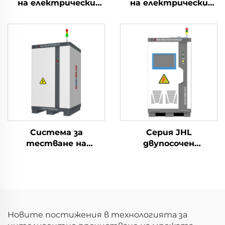
на електрически
на електрически
параметри на
параметри на
литиеви батерии
литиеви батерии
(2400V)
(750V)
Система за
Серия JHL
тестване на
двупосочен
електрическите
програмируем
характеристики на
източник на
литиеви батерии
променлив ток
(100V)
(BPAC)
Новите постижения в технологията за