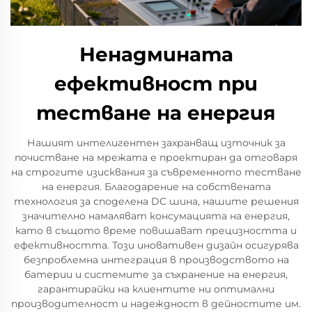
Ненадмината
ефективност при
тестване на енергия
Нашият интелигентен захранващ източник за
почистване на мрежата е проектиран да отговаря
на строгите изисквания за съвременното тестване
на енергия. Благодарение на собствената
технология за споделена DC шина, нашите решения
значително намаляват консумацията на енергия,
като в същото време повишават прецизността и
ефективността. Този иновативен дизайн осигурява
безпроблемна интеграция в производството на
батерии и системите за съхранение на енергия,
гарантирайки на клиентите ни оптимални
производителност и надеждност в дейностите им.