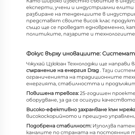
Като широко известно събитие в индус
експерти, учени и индустриални елити 
разбиране на тенденциите в индустрия
представят своите висок клас продукт
също ще се проведат едновременно, ка
политиките, пазарите и технологиите в
Фокус върху иновациите: Системата
Чжухай Цзююан Технолоджи ще направи 
съхранение на енергия Drag
. Тази систе
ограниченията на традиционните техно
енергията, стабилността и продължи
Повишена тревога:
25-годишен проекте
оборудване, за да се осигури качеството
Високо-ефективно захранване към мреж
високоскорийното и прецизно управлен
Подобрена стабилност:
Използва патен
каналите по страната на постоянния 