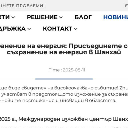
ЕЩНЕТЕ ПРОБЛЕМИ!
КТИ
РЕШЕНИЕ
БЛОГ
НОВИН
ДДРЪЖКА
КОНТАКТ
ранение на енергия: Присъединете с
съхранение на енергия в Шанхай
Time : 2025-08-11
 бъде свидетел на високоочаквано събитие! Zhuhai
 участват в предстоящото изложение за съхранен
й-новите постижения и иновации в областта.
 2025 г., Международен изложбен център Шан