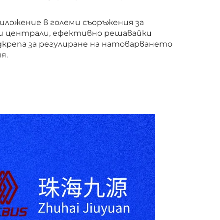
иложение в големи съоръжения за
и централи, ефективно решавайки
крепа за регулиране на натоварването
я.