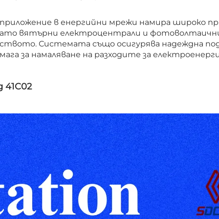
с приложение в енергийни мрежи намира широко пр
 като вятърни електроцентрали и фотоволтаичн
дството. Системата също осигурява надеждна под
ага за намаляване на разходите за електроенерги
д 41C02