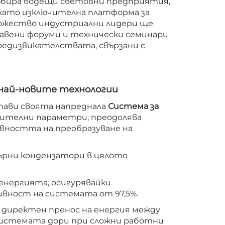
събира водещи световни предприятия,
 като изключителна платформа за
ножество индустриални лидери ще
авени форуми и технически семинари
редизвикателствата, свързани с
с най-новите технологии
тави своята напреднала
Система за
ючителни параметри, преодолява
вността на преобразуване на
ърни кондензатори в цялото
 енергията, осигурявайки
вност на системата от 97,5%.
 директен пренос на енергия между
системата дори при сложни работни