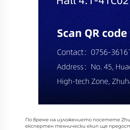
По време на изложението посетете Zhuhai 
експертен технически екип ще предос