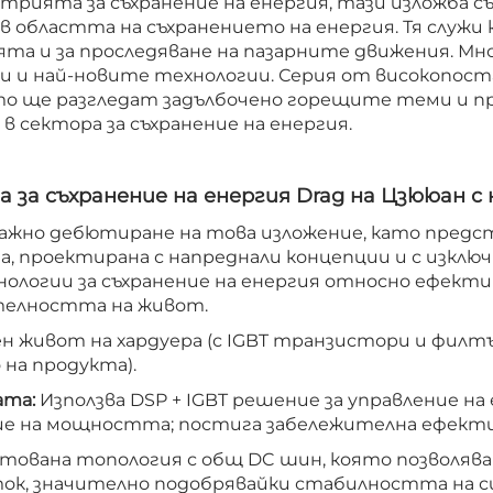
трията за съхранение на енергия, тази изложба 
в областта на съхранението на енергия. Тя служи
та и за проследяване на пазарните движения. М
и и най-новите технологии. Серия от високопост
то ще разгледат задълбочено горещите теми и п
 сектора за съхранение на енергия.
 за съхранение на енергия Drag на Цзююан 
важно дебютиране на това изложение, като предс
ма, проектирана с напреднали концепции и с изкл
логии за съхранение на енергия относно ефекти
телността на живот.
н живот на хардуера (с IGBT транзистори и филт
 на продукта).
ата:
Използва DSP + IGBT решениe за управление на
ие на мощността; постига забележителна ефекти
тована топология с общ DC шин, която позволява
ток, значително подобрявайки стабилността на 