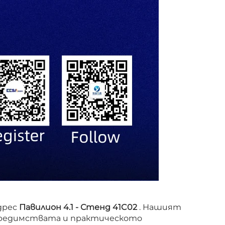
адрес
Павилион 4.1 - Стенд 41C02
. Нашият
предимствата и практическото