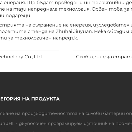
 на енергия. Ще бъдат проведени интерактивни д
те на тази напреднала технология. Освен това, 
и подаръци.
стрията на съхранение на енергия, изследовател
 посетите стенда на Zhuhai Jiuyuan. Нека обсъдим
ти за технологичен напредък.
chnology Co., Ltd.
ТЕГОРИЯ НА ПРОДУКТА
тване на производителността на силови батерии о
ия JHL - двупосочен програмируем източник на проме