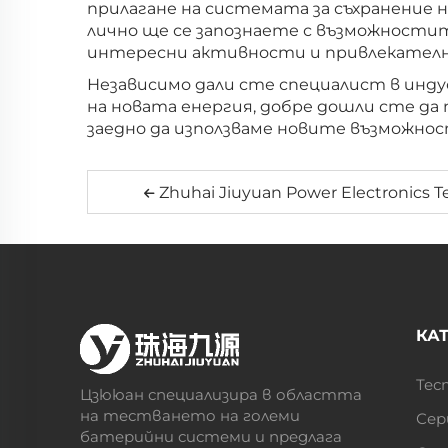
прилагане на системата за съхранение
лично ще се запознаете с възможности
интересни активности и привлекателн
Независимо дали сте специалист в инду
на новата енергия, добре дошли сте да
заедно да използваме новите възможнос
Zhuhai Jiuyuan Power Electronics Te
КА
Тес
Цзююан специализира в областта
на тестването на големи
Сер
батерийни системи и предлага