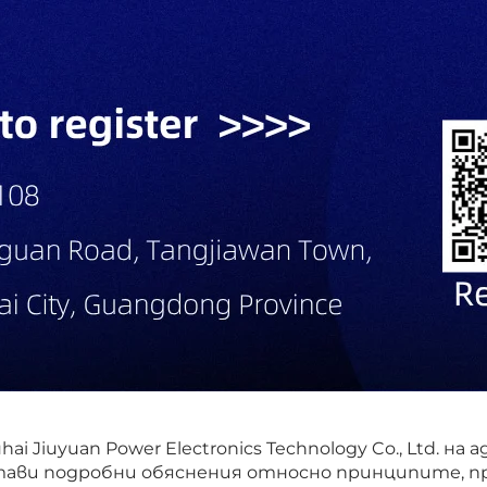
Jiuyuan Power Electronics Technology Co., Ltd. на 
тави подробни обяснения относно принципите, 