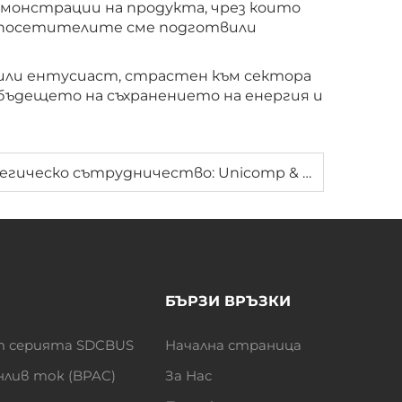
емонстрации на продукта, чрез които
за посетителите сме подготвили
 или ентусиаст, страстен към сектора
 бъдещето на съхранението на енергия и
Съобщение за стратегическо сътрудничество: Unicomp & Zhuhai Jiuyuan се присъединяват към общо бъдеще
БЪРЗИ ВРЪЗКИ
т серията SDCBUS
Начална страница
нлив ток (BPAC)
За Нас