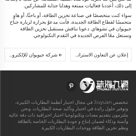
إلى ذلك، أعددنا فعاليات ممتعة وهدايا جذابة للمشاركين.
سواء كنت متخصصًا في صناعة تخزين الطاقة، أو باحثًا، أو هاوٍ
متحمسًا لقطاع الطاقة الجديدة، فأنت مدعوٌ بحرارة لزيارة جناح
جيويوان في تشوهاي. دعونا نناقش مستقبل تخزين الطاقة
ونستغل معًا الفرص الجديدة في التقدم التكنولوجي.
إعلان عن التعاون الاستراتيجي: Unicomp وZhuhai Jiuyuan يتعاونان نحو مستقبل مشترك
شركة جيويوان للإلكترونيات الكهربائية المحدودة، تشنغهاي، الصين
تتخصص Jiuyuan في مجال اختبار أنظمة البطاريات الكبيرة،
وتوفير حلول رائدة في اختبار وتأكيد صحة البطاريات. ونحن
ملتزمون بتقديم معدات وتكنولوجيا اختبار احترافية ذات دقة عالية
وأتمتة وذكاء لضمان إنتاج و جودة البطاريات الخاصة بالطاقة
ونظم تخزين الطاقة ووحدات البطاريات الكبيرة.