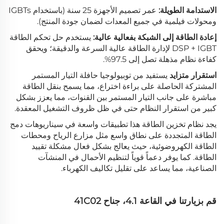
الاستدامة الطويلة:
عمر تصميم الأجهزة 25 سنة (باستخدام IGBTs
ومحولات فيلمية في جميع المعدات لضمان جودة المنتج).
إعادة الطاقة إلى الشبكة بفعالية عالية:
يستخدم حل تحكم الطاقة
DSP + IGBT لإدارة الطاقة عالية السرعة والدقيقة؛ ويحقق
كفاءة نظام مذهلة تصل إلى 97.5%.
استقرار متزايد
يستفيد من توبيولوجيا حافلة التيار المستمر
المشتركة الحاصلة على براءة اختراع، مما يسمح بنقل الطاقة
مباشرة على جانب التيار المستمر بين القنوات، مما يعزز بشكل
كبير من استقرار النظام حتى في ظل ظروف التشغيل المعقدة.
يجد نظام تخزين الطاقة هذا تطبيقات واسعة في سيناريوهات دمج
الطاقة المتجددة على نطاق واسع مثل مزارع الرياح ومحطات
الطاقة الكهروضوئية، حيث يعالج بشكل فعال مشكلة تقييد
الطاقة. كما يوفر دعماً قوياً لتنظيم الأحمال في المنشآت
الصناعية، مما يساعد على تقليل تكاليف الكهرباء.
قم بزيارتنا في القاعة 4.1، جناح 41C02