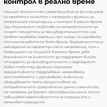
контрол в реално време
Нашият високоточен захранващ блок за филтриране
на мрежата е оснастен с напреднали функции за
непрекъснат мониторинг и контрол в реално време.
Тази възможност позволява на потребителите да
следят показатели за производителността и да
правят незабавни корекции при нужда, осигурявайки
оптимална работа по всяко време. Възможността за
наблюдение на параметри като напрежение, ток и
коефициент на мощност в реално време дава
възможност на клиентите да поддържат високи
стандарти за производителност и надеждност.
Освен това тази функция подпомага
предиктивното поддръжване, намалявайки
простоюването и удължавайки живота на
оборудването. Като предоставяме на
потребителите изчерпателни данни и аналитика,
им помагаме да вземат обосновани решения, които
повишават ефективността на операциите и
намаляват разходите.