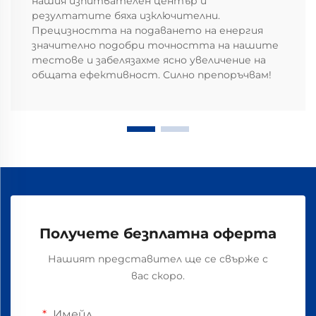
нашия изпитвателен център и
резултатите бяха изключителни.
Прецизността на подаването на енергия
значително подобри точността на нашите
тестове и забелязахме ясно увеличение на
общата ефективност. Силно препоръчвам!
Получете безплатна оферта
Нашият представител ще се свърже с
вас скоро.
Имейл