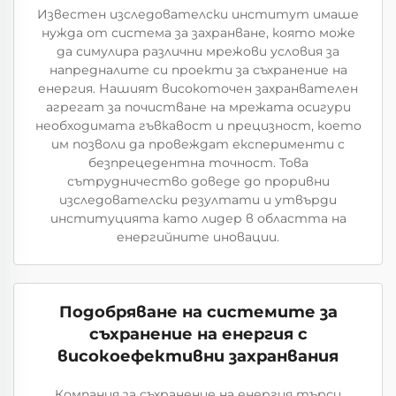
Известен изследователски институт имаше
нужда от система за захранване, която може
да симулира различни мрежови условия за
напредналите си проекти за съхранение на
енергия. Нашият високоточен захранвателен
агрегат за почистване на мрежата осигури
необходимата гъвкавост и прецизност, което
им позволи да провеждат експерименти с
безпрецедентна точност. Това
сътрудничество доведе до проривни
изследователски резултати и утвърди
институцията като лидер в областта на
енергийните иновации.
Подобряване на системите за
съхранение на енергия с
високоефективни захранвания
Компания за съхранение на енергия търси