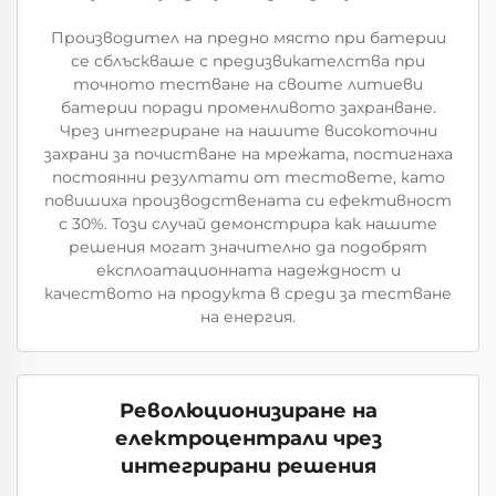
Производител на предно място при батерии
се сблъскваше с предизвикателства при
точното тестване на своите литиеви
батерии поради променливото захранване.
Чрез интегриране на нашите високоточни
захрани за почистване на мрежата, постигнаха
постоянни резултати от тестовете, като
повишиха производствената си ефективност
с 30%. Този случай демонстрира как нашите
решения могат значително да подобрят
експлоатационната надеждност и
качеството на продукта в среди за тестване
на енергия.
Революционизиране на
електроцентрали чрез
интегрирани решения