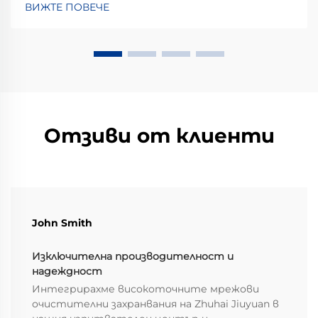
ВИЖТЕ ПОВЕЧЕ
затова определянето на точното количество
енергия, което могат да предоставят за
захранване на устройство, е от съществено
значение. Това също ви показва колко...
Отзиви от клиенти
John Smith
Изключителна производителност и
надеждност
Интегрирахме високоточните мрежови
очистителни захранвания на Zhuhai Jiuyuan в