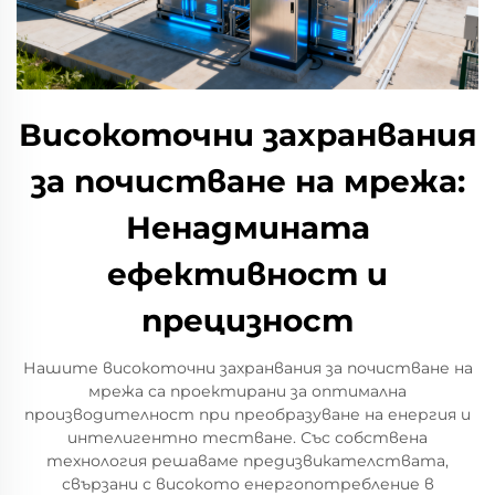
Високоточни захранвания
за почистване на мрежа:
Ненадмината
ефективност и
прецизност
Нашите високоточни захранвания за почистване на
мрежа са проектирани за оптимална
производителност при преобразуване на енергия и
интелигентно тестване. Със собствена
технология решаваме предизвикателствата,
свързани с високото енергопотребление в