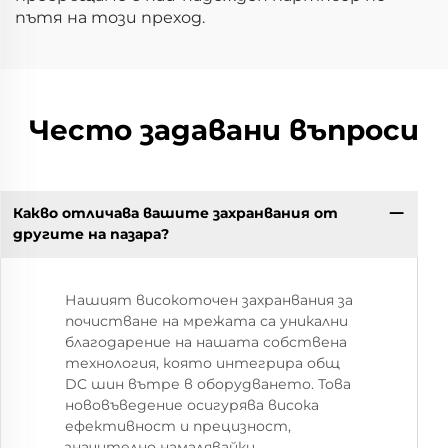
пътя на този преход.
Често задавани въпроси
Какво отличава вашите захранвания от
другите на пазара?
Нашият високоточен захранвания за
почистване на мрежата са уникални
благодарение на нашата собствена
технология, която интегрира общ
DC шин вътре в оборудването. Това
нововъведение осигурява висока
ефективност и прецизност,
значително намалявайки