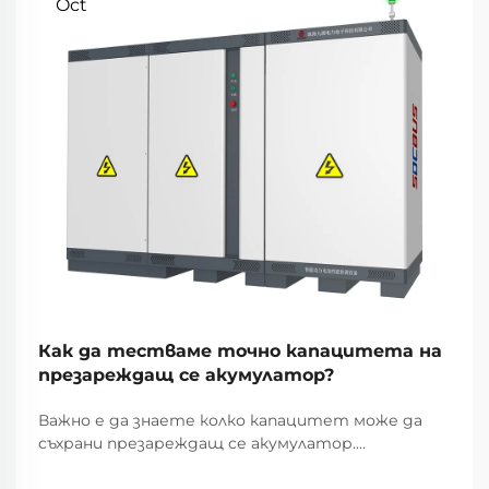
Oct
Как да тестваме точно капацитета на
презареждащ се акумулатор?
Важно е да знаете колко капацитет може да
съхрани презареждащ се акумулатор.
Различните презареждащи се акумулатори
съхраняват различни количества енергия,