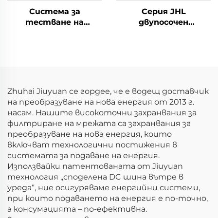
Система за
Серия JHL
тестване на
двупосочен
електрическите
програмируем
характеристики на
източник на
литиеви батерии
променлив ток
(100V)
(BPAC)
Zhuhai Jiuyuan се гордее, че е водещ доставчик
на преобразуване на нова енергия от 2013 г.
насам. Нашите високоточни захранвания за
филтриране на мрежата са захранвания за
преобразуване на нова енергия, които
включват технологични постижения в
системата за подаване на енергия.
Използвайки патентованата от Jiuyuan
технология „споделена DC шина вътре в
уреда“, ние осигуряваме енергийни системи,
при които подаването на енергия е по-точно,
а консумацията – по-ефективна.