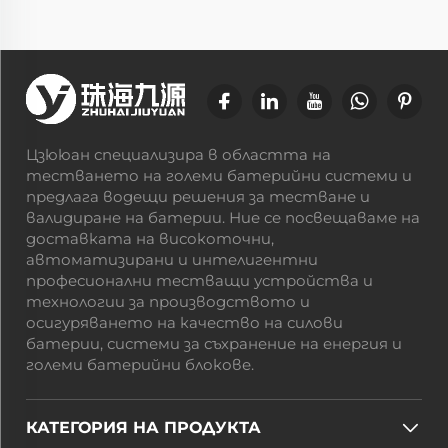
Цзююан специализира в областта на
тестването на големи батерийни системи и
предлага водещи решения за тестване и
валидиране на батерии. Ние се посвещаваме на
доставката на високоточни,
автоматизирани и интелигентни
професионални тестващи устройства и
технологии за производството и
осигуряването на качество на силови
батерии, системи за съхранение на енергия и
големи батерийни блокове.
КАТЕГОРИЯ НА ПРОДУКТА