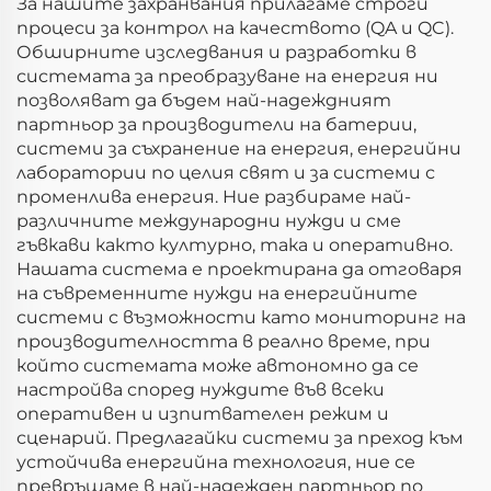
За нашите захранвания прилагаме строги
процеси за контрол на качеството (QA и QC).
Обширните изследвания и разработки в
системата за преобразуване на енергия ни
позволяват да бъдем най-надеждният
партньор за производители на батерии,
системи за съхранение на енергия, енергийни
лаборатории по целия свят и за системи с
променлива енергия. Ние разбираме най-
различните международни нужди и сме
гъвкави както културно, така и оперативно.
Нашата система е проектирана да отговаря
на съвременните нужди на енергийните
системи с възможности като мониторинг на
производителността в реално време, при
който системата може автономно да се
настройва според нуждите във всеки
оперативен и изпитвателен режим и
сценарий. Предлагайки системи за преход към
устойчива енергийна технология, ние се
превръщаме в най-надежден партньор по