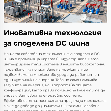
Иновативна технология
за споделена DC шина
Нашата собствена технология със споделена DC
шина е променяща играта в индустрията. Като
интегрираме тази система в нашите високоточни
захранвания за почистване на мрежата, ние
позволяваме на множество уреди да работят от
един източник на енергия. Това не само намалява
загубите на енергия, но и опростява общата
конфигурация, като прави по-лесно за клиентите да
управляват своите енергийни системи.
Ефективността, постигната чрез тази технология,
може да доведе до значителни икономии, особено