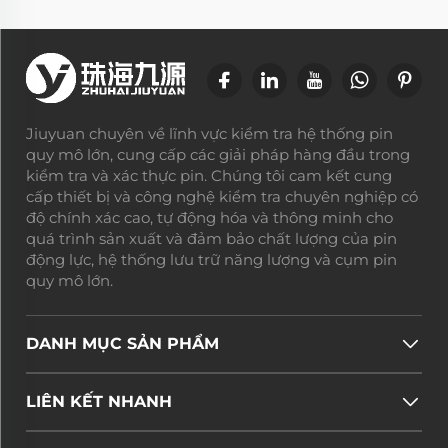
Jiuyuan chuyên về lĩnh vực kiểm tra hệ thống pin
quy mô lớn, cung cấp các giải pháp hàng đầu trong
kiểm tra và xác thực pin. Chúng tôi cam kết cung
cấp thiết bị và công nghệ kiểm tra chuyên nghiệp có
độ chính xác cao, tự động hóa và thông minh cho
quá trình sản xuất và đảm bảo chất lượng của pin
động lực, hệ thống lưu trữ năng lượng và cụm pin
quy mô lớn.
DANH MỤC SẢN PHẨM
LIÊN KẾT NHANH