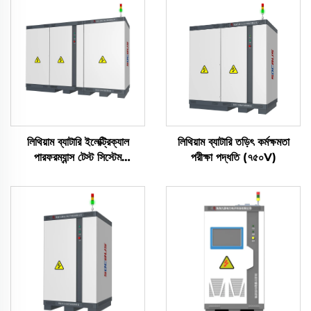
লিথিয়াম ব্যাটারি ইলেক্ট্রিক্যাল
লিথিয়াম ব্যাটারি তড়িৎ কর্মক্ষমতা
পারফরম্যান্স টেস্ট সিস্টেম
পরীক্ষা পদ্ধতি (৭৫০V)
(2400V)