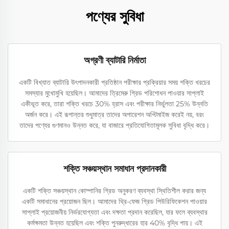
পণ্যের সুবিধা
অগ্রণী ব্যাটারি নির্মাতা
একটি বিখ্যাত ব্যাটারি উৎপাদনকারী প্রতিষ্ঠান পরীক্ষার প্রক্রিয়ার সময় শক্তি খরচের
সমস্যার মুখোমুখি হয়েছিল। আমাদের ত্রিমেরু গ্রিড পরিশোধন পাওয়ার সাপ্লাই
একীভূত করে, তারা শক্তি খরচে 30% হ্রাস এবং পরীক্ষার নির্ভুলতা 25% উন্নতি
অর্জন করে। এই রূপান্তর শুধুমাত্র তাদের অপারেশন অপ্টিমাইজ করেই নয়, বরং
তাদের পণ্যের গুণমানও উন্নত করে, যা বাজারে প্রতিযোগিতামূলক সুবিধা বৃদ্ধি করে।
শক্তি সঞ্চয়স্থান সমাধান প্রদানকারী
একটি শক্তি সঞ্চয়স্থান কোম্পানির গ্রিড অনুকরণ ব্যবস্থা স্থিতিশীল করার জন্য
একটি সমাধানের প্রয়োজন ছিল। আমাদের থ্রি-ফেজ গ্রিড পিউরিফিকেশন পাওয়ার
সাপ্লাই প্রয়োজনীয় নির্ভরযোগ্যতা এবং দক্ষতা প্রদান করেছিল, যার ফলে ব্যবস্থার
কর্মক্ষমতা উন্নত হয়েছিল এবং শক্তি পুনরুদ্ধারের হার 40% বৃদ্ধি পায়। এই