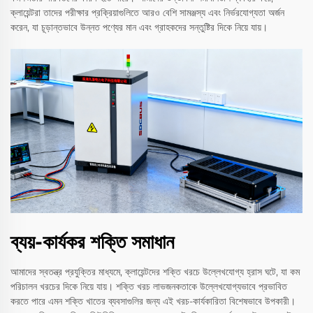
ক্লায়েন্টরা তাদের পরীক্ষার প্রক্রিয়াগুলিতে আরও বেশি সামঞ্জস্য এবং নির্ভরযোগ্যতা অর্জন
করেন, যা চূড়ান্তভাবে উন্নত পণ্যের মান এবং গ্রাহকদের সন্তুষ্টির দিকে নিয়ে যায়।
ব্যয়-কার্যকর শক্তি সমাধান
আমাদের স্বতন্ত্র প্রযুক্তির মাধ্যমে, ক্লায়েন্টদের শক্তি খরচে উল্লেখযোগ্য হ্রাস ঘটে, যা কম
পরিচালন খরচের দিকে নিয়ে যায়। শক্তি খরচ লাভজনকতাকে উল্লেখযোগ্যভাবে প্রভাবিত
করতে পারে এমন শক্তি খাতের ব্যবসাগুলির জন্য এই খরচ-কার্যকারিতা বিশেষভাবে উপকারী।