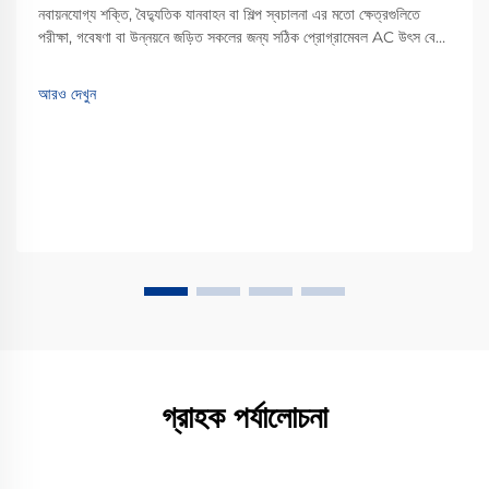
নবায়নযোগ্য শক্তি, বৈদ্যুতিক যানবাহন বা শিল্প স্বচালনা এর মতো ক্ষেত্রগুলিতে
পরীক্ষা, গবেষণা বা উন্নয়নে জড়িত সকলের জন্য সঠিক প্রোগ্রামেবল AC উৎস বেছে
নেওয়া একটি গুরুত্বপূর্ণ সিদ্ধান্ত। এই ধরনের সরঞ্জাম শুধু বিদ্যুৎ সরবরাহ করার চেয়ে
আরও বেশি কিছু করে...
আরও দেখুন
গ্রাহক পর্যালোচনা