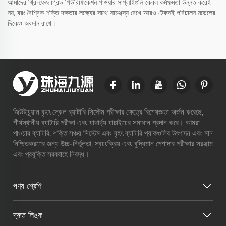
আমাদের থ্রি-ফেজ গ্রিড পিউরিফিকেশন পাওয়ার সাপ্লাইগুলি কেবল কর্মক্ষমতা উন্নত করেই
নয়, বরং বৈশ্বিক শক্তি দক্ষতার লক্ষ্যের সাথে সামঞ্জস্য রেখে আরও টেকসই পরিচালন মডেলের
দিকেও অবদান রাখে।
জিউইয়ুয়ান বৃহৎ স্কেল ব্যাটারি সিস্টেম পরীক্ষার ক্ষেত্রে বিশেষজ্ঞতা অর্জন করেছে,
শীর্ষস্থানীয় ব্যাটারি পরীক্ষা এবং যাথার্থ্য যাচাইয়ের সমাধান প্রদান করে। আমরা
পাওয়ার ব্যাটারি, শক্তি সঞ্চয় সিস্টেম এবং বৃহৎ ব্যাটারি প্যাকগুলির উৎপাদন এবং মান
নিশ্চিতকরণের জন্য উচ্চ-নির্ভুলতা, স্বয়ংক্রিয় এবং বুদ্ধিমান পেশাদার পরীক্ষার সরঞ্জাম
এবং প্রযুক্তি সরবরাহে নিবদ্ধ।
পণ্য শ্রেণি
দ্রুত লিঙ্ক