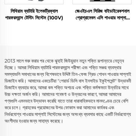
লিথিয়াম ব্যাটারি ইলেকট্রিক্যাল
জেএইচএল সিরিজ বাইডাইরেকশনাল
পারফরম্যান্স টেস্টিং সিস্টেম (100V)
প্রোগ্রামেবল এসি পাওয়ার সাপ্লাই
(বিপিএসি)
2013 সালে শুরু করার পর থেকে ঝুহাই জিউয়ুয়ান নতুন শক্তি রূপান্তরে নেতৃত্ব
দিচ্ছে। আমরা লিথিয়াম ব্যাটারি পারফরম্যান্স পরীক্ষা এবং শক্তি সঞ্চয় ব্যবস্থার
সমস্যাগুলি সমাধানের জন্য বিশেষভাবে উদ্দিষ্ট তিন-ফেজ গ্রিড শোধন পাওয়ার সাপ্লাই
ডিজাইন করি। আমাদের একচেটিয়া "শেয়ার্ড ডিসি বাস ইনসাইড ইকুইপমেন্ট" উদ্ভাবনী
ডিজাইন ব্যবহার করে, আমরা কম শক্তি অপচয় এবং শক্তি কর্মক্ষমতা উন্নতির সাথে
উচ্চ দক্ষতা অর্জন করি। আমাদের গবেষণা ও উন্নয়নের কারণে, আমরা আমাদের
পণ্যগুলি এমনভাবে উদ্ভাবন করেছি যাতে তারা ধারাবাহিকভাবে মানদণ্ডের চেয়ে বেশি
করে চলে। গ্রাহকের প্রয়োজনের উপর ফোকাস করা আমাদের কার্যকর এবং
নির্ভরযোগ্য পাওয়ার সাপ্লাই সিস্টেমের জন্য অসংখ্য ব্যবসার কাছে একটি নির্ভরযোগ্য
অংশীদার হওয়ার জন্য সাহায্য করেছে।