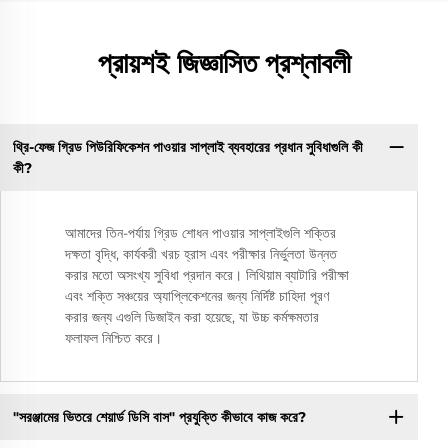
প্রায়শই জিজ্ঞাসিত প্রশ্নাবলী
থ্রি-ফেজ গ্রিড পিউরিফিকেশন পাওয়ার সাপ্লাই ব্যবহারের প্রধান সুবিধাগুলি কী
কী?
আমাদের তিন-পর্যায় গ্রিড শোধন পাওয়ার সাপ্লাইগুলি শক্তির
দক্ষতা বৃদ্ধি, কার্যকরী খরচ হ্রাস এবং পরীক্ষার নির্ভুলতা উন্নত
করার মতো অসংখ্য সুবিধা প্রদান করে। লিথিয়াম ব্যাটারি পরীক্ষা
এবং শক্তি সঞ্চয়ের অ্যাপ্লিকেশনের জন্য নির্দিষ্ট চাহিদা পূরণ
করার জন্য এগুলি ডিজাইন করা হয়েছে, যা উচ্চ কর্মক্ষমতার
ফলাফল নিশ্চিত করে।
"সরঞ্জামের ভিতরে শেয়ার্ড ডিসি বাস" প্রযুক্তি কীভাবে কাজ করে?