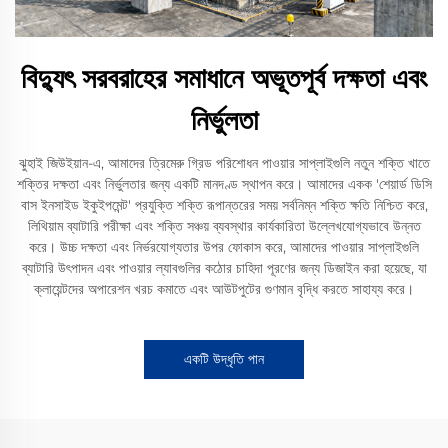
বিদ্যুৎ সরবরাহের সমাধানে অভূতপূর্ব দক্ষতা এবং
নির্ভুলতা
ঝুহাই জিউইয়ান-এ, আমাদের ত্রিমেরু গ্রিড পরিশোধন পাওয়ার সাপ্লাইগুলি নতুন শক্তি খাতে
শক্তির দক্ষতা এবং নির্ভুলতার জন্য একটি মানদণ্ড স্থাপন করে। আমাদের একক 'শেয়ার্ড ডিসি
বাস ইনসাইড ইকুইপমেন্ট' প্রযুক্তি শক্তি রূপান্তরের সময় সর্বনিম্ন শক্তি ক্ষতি নিশ্চিত করে,
লিথিয়াম ব্যাটারি পরীক্ষা এবং শক্তি সঞ্চয় ব্যবস্থার কার্যকারিতা উল্লেখযোগ্যভাবে উন্নত
করে। উচ্চ দক্ষতা এবং নির্ভরযোগ্যতার উপর ফোকাস করে, আমাদের পাওয়ার সাপ্লাইগুলি
ব্যাটারি উৎপাদন এবং পাওয়ার ল্যাবগুলির কঠোর চাহিদা পূরণের জন্য ডিজাইন করা হয়েছে, যা
ক্লায়েন্টদের অপারেশন খরচ কমাতে এবং আউটপুটের গুণমান বৃদ্ধি করতে সাহায্য করে।
একটি উদ্ধৃতি পান