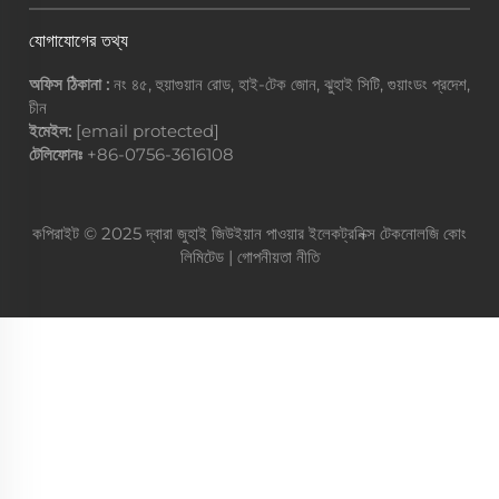
যোগাযোগের তথ্য
অফিস ঠিকানা :
নং ৪৫, হুয়াগুয়ান রোড, হাই-টেক জোন, ঝুহাই সিটি, গুয়াংডং প্রদেশ,
চীন
ইমেইল:
[email protected]
টেলিফোনঃ
+86-0756-3616108
কপিরাইট © 2025 দ্বারা জুহাই জিউইয়ান পাওয়ার ইলেকট্রনিক্স টেকনোলজি কোং
লিমিটেড |
গোপনীয়তা নীতি