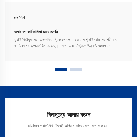
জন স্মিথ
অসাধারণ কার্যকারিতা এবং সমর্থন
ঝুহাই জিউয়ুয়ানের তিন-পর্যায় গ্রিড শোধন পাওয়ার সাপ্লাই আমাদের পরীক্ষার
প্রক্রিয়াকে রূপান্তরিত করেছে। দক্ষতা এবং নির্ভুলতা উন্নতি অসাধারণ!
বিনামূল্যে আদায় করুন
আমাদের প্রতিনিধি শীঘ্রই আপনার সাথে যোগাযোগ করবেন।