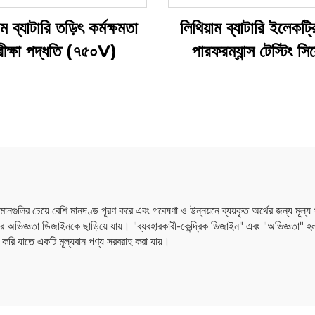
াম ব্যাটারি তড়িৎ কর্মক্ষমতা
লিথিয়াম ব্যাটারি ইলেকট্র
ীক্ষা পদ্ধতি (৭৫০V)
পারফরম্যান্স টেস্টিং সিস
(100V)
 মানগুলির চেয়ে বেশি মানদণ্ড পূরণ করে এবং গবেষণা ও উন্নয়নে ব্যয়কৃত অর্থের জন্য মূল্য
ীর অভিজ্ঞতা ডিজাইনকে ছাড়িয়ে যায়। "ব্যবহারকারী-কেন্দ্রিক ডিজাইন" এবং "অভিজ্ঞতা" হল 
 করি যাতে একটি মূল্যবান পণ্য সরবরাহ করা যায়।