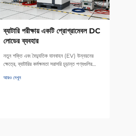
এনার
ব্যাটারি পরীক্ষায় একটি প্রোগ্রামেবল DC
এনার
লোডের ব্যবহার
যোগ
নতুন শক্তি এবং বৈদ্যুতিক যানবাহন (EV) উন্নয়নের
আরও দ
ক্ষেত্রে, ব্যাটারির কর্মক্ষমতা সরাসরি চূড়ান্ত পণ্যগুলির
নির্ভরযোগ্যতা এবং নিরাপত্তা নির্ধারণ করে। ধারণক্ষমতা,
আরও দেখুন
আয়ু এবং নিরাপত্তার মতো গুরুত্বপূর্ণ সূচকগুলি সঠিকভাবে
মূল্যায়ন করতে, একটি প্রোগ্রামেবল dc লোড হা...