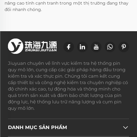
nâng cao tính cạnh tranh trong một thị trường đang thay
đổi nhanh chóng.
Jiuyuan chuyên về lĩnh vực kiểm tra hệ thống pin
quy mô lớn, cung cấp các giải pháp hàng đầu trong
kiểm tra và xác thực pin. Chúng tôi cam kết cung
cấp thiết bị và công nghệ kiểm tra chuyên nghiệp có
độ chính xác cao, tự động hóa và thông minh cho
quá trình sản xuất và đảm bảo chất lượng của pin
động lực, hệ thống lưu trữ năng lượng và cụm pin
quy mô lớn.
DANH MỤC SẢN PHẨM