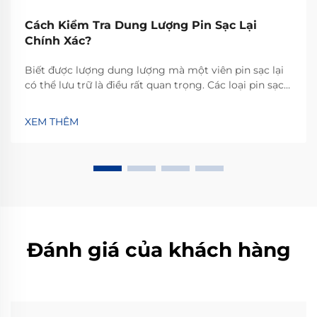
Cách Kiểm Tra Dung Lượng Pin Sạc Lại
Chính Xác?
Biết được lượng dung lượng mà một viên pin sạc lại
có thể lưu trữ là điều rất quan trọng. Các loại pin sạc
lại khác nhau sẽ lưu trữ lượng năng lượng khác nhau,
do đó việc xác định chính xác lượng điện năng mà
XEM THÊM
chúng có thể cung cấp để vận hành thiết bị là yếu tố
then chốt. Nó cũng cho bạn biết...
Đánh giá của khách hàng