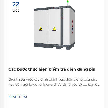
22
Oct
Các bước thực hiện kiểm tra điện dung pin
Giới thiệu Việc xác định chính xác điện dung của pin,
hay còn gọi là dung lượng thực tế, là yếu tố cơ bản để
đánh giá Trạng thái sức khỏe (SOH) và hiệu suất của
pin. Đối với các nhà sản xuất và phòng nghiên cứu
XEM THÊM
phát triển làm việc với các mô-đun và cụm pin, điều
này đòi hỏi một ...