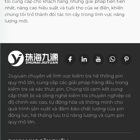
tôi cung cấp cho khách hàng những giải pháp tiên tiến
nhất, nâng cao hiệu suất và tuổi thọ của xe điện, khiến
chúng tôi trở thành đối tác tin cậy trong lĩnh vực năng
lượng mới.
Jiuyuan chuyên về lĩnh vực kiểm tra hệ thống pin
quy mô lớn, cung cấp các giải pháp hàng đầu trong
kiểm tra và xác thực pin. Chúng tôi cam kết cung
cấp thiết bị và công nghệ kiểm tra chuyên nghiệp có
độ chính xác cao, tự động hóa và thông minh cho
quá trình sản xuất và đảm bảo chất lượng của pin
động lực, hệ thống lưu trữ năng lượng và cụm pin
quy mô lớn.