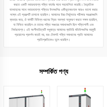
করতে একটি নবায়নযোগ্য শক্তি ফার্মের সাথে সহযোগিতা করেছি। বৈদ্যুতিক
যানবাহনের সাথে নবায়নযোগ্য শক্তির উৎসগুলির একীভূতকরণকে আরও ভালো করার
লক্ষ্যে এই প্রকল্পটি চালানো হয়েছিল। আমাদের উচ্চ-নির্ভুলতার পরীক্ষার সরঞ্জামগুলি
ব্যবহার করে, ঐ ফার্মটি বিভিন্ন ধরনের গ্রিড অবস্থা অনুকরণ করতে সক্ষম হয়েছিল,
যা নিশ্চিত করেছিল যে তাদের শক্তি সঞ্চয়ের সমাধানগুলি ছিল শক্তিশালী এবং
নির্ভরযোগ্য। এই অংশীদারিত্বটি শুধুমাত্র আমাদের ব্যাটারি মডিউলগুলির বহুমুখী
প্রয়োগের প্রদর্শন করেই নয়, বরং টেকসই শক্তি সমাধানের প্রতি আমাদের
প্রতিশ্রুতিকেও তুলে ধরেছিল।
সম্পর্কিত পণ্য