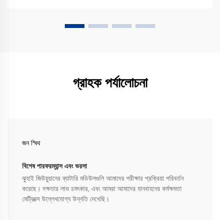
গ্রাহক পর্যালোচনা
জন স্মিথ
বিশেষ পারফরম্যান্স এবং ভরসা
ঝুহাই জিউয়ুয়ানের ব্যাটারি মডিউলগুলি আমাদের পরীক্ষার প্রক্রিয়া পরিবর্তন
করেছে। দক্ষতার লাভ চমৎকার, এবং আমরা আমাদের যানবাহনের কর্মক্ষমতা
মেট্রিক্সে উল্লেখযোগ্য উন্নতি দেখেছি।