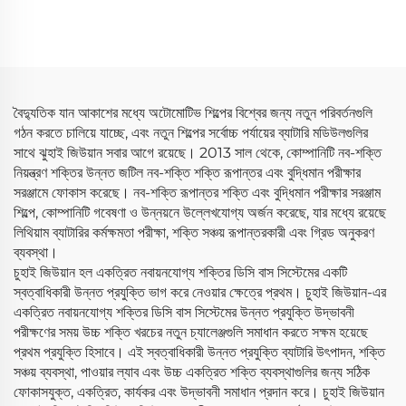
(3×2.5 মেগাওয়াট)
বৈদ্যুতিক যান আকাশের মধ্যে অটোমোটিভ শিল্পের বিশ্বের জন্য নতুন পরিবর্তনগুলি
গঠন করতে চালিয়ে যাচ্ছে, এবং নতুন শিল্পের সর্বোচ্চ পর্যায়ের ব্যাটারি মডিউলগুলির
সাথে ঝুহাই জিউয়ান সবার আগে রয়েছে। 2013 সাল থেকে, কোম্পানিটি নব-শক্তি
নিয়ন্ত্রণ শক্তির উন্নত জটিল নব-শক্তি শক্তি রূপান্তর এবং বুদ্ধিমান পরীক্ষার
সরঞ্জামে ফোকাস করেছে। নব-শক্তি রূপান্তর শক্তি এবং বুদ্ধিমান পরীক্ষার সরঞ্জাম
শিল্পে, কোম্পানিটি গবেষণা ও উন্নয়নে উল্লেখযোগ্য অর্জন করেছে, যার মধ্যে রয়েছে
লিথিয়াম ব্যাটারির কর্মক্ষমতা পরীক্ষা, শক্তি সঞ্চয় রূপান্তরকারী এবং গ্রিড অনুকরণ
ব্যবস্থা।
চুহাই জিউয়ান হল একত্রিত নবায়নযোগ্য শক্তির ডিসি বাস সিস্টেমের একটি
স্বত্বাধিকারী উন্নত প্রযুক্তি ভাগ করে নেওয়ার ক্ষেত্রে প্রথম। চুহাই জিউয়ান-এর
একত্রিত নবায়নযোগ্য শক্তির ডিসি বাস সিস্টেমের উন্নত প্রযুক্তি উদ্ভাবনী
পরীক্ষণের সময় উচ্চ শক্তি খরচের নতুন চ্যালেঞ্জগুলি সমাধান করতে সক্ষম হয়েছে
প্রথম প্রযুক্তি হিসাবে। এই স্বত্বাধিকারী উন্নত প্রযুক্তি ব্যাটারি উৎপাদন, শক্তি
সঞ্চয় ব্যবস্থা, পাওয়ার ল্যাব এবং উচ্চ একত্রিত শক্তি ব্যবস্থাগুলির জন্য সঠিক
ফোকাসযুক্ত, একত্রিত, কার্যকর এবং উদ্ভাবনী সমাধান প্রদান করে। চুহাই জিউয়ান