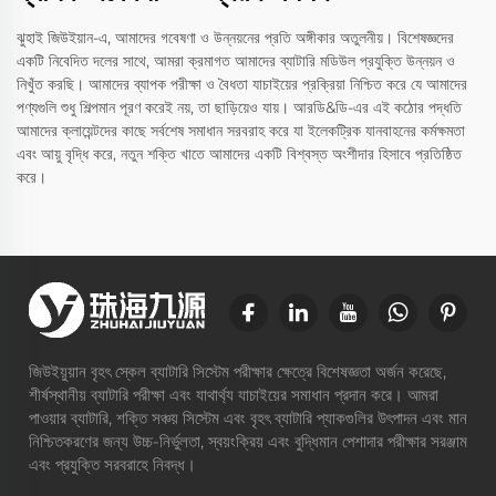
ঝুহাই জিউইয়ান-এ, আমাদের গবেষণা ও উন্নয়নের প্রতি অঙ্গীকার অতুলনীয়। বিশেষজ্ঞদের
একটি নিবেদিত দলের সাথে, আমরা ক্রমাগত আমাদের ব্যাটারি মডিউল প্রযুক্তি উন্নয়ন ও
নিখুঁত করছি। আমাদের ব্যাপক পরীক্ষা ও বৈধতা যাচাইয়ের প্রক্রিয়া নিশ্চিত করে যে আমাদের
পণ্যগুলি শুধু শিল্পমান পূরণ করেই নয়, তা ছাড়িয়েও যায়। আরডি&ডি-এর এই কঠোর পদ্ধতি
আমাদের ক্লায়েন্টদের কাছে সর্বশেষ সমাধান সরবরাহ করে যা ইলেকট্রিক যানবাহনের কর্মক্ষমতা
এবং আয়ু বৃদ্ধি করে, নতুন শক্তি খাতে আমাদের একটি বিশ্বস্ত অংশীদার হিসাবে প্রতিষ্ঠিত
করে।
জিউইয়ুয়ান বৃহৎ স্কেল ব্যাটারি সিস্টেম পরীক্ষার ক্ষেত্রে বিশেষজ্ঞতা অর্জন করেছে,
শীর্ষস্থানীয় ব্যাটারি পরীক্ষা এবং যাথার্থ্য যাচাইয়ের সমাধান প্রদান করে। আমরা
পাওয়ার ব্যাটারি, শক্তি সঞ্চয় সিস্টেম এবং বৃহৎ ব্যাটারি প্যাকগুলির উৎপাদন এবং মান
নিশ্চিতকরণের জন্য উচ্চ-নির্ভুলতা, স্বয়ংক্রিয় এবং বুদ্ধিমান পেশাদার পরীক্ষার সরঞ্জাম
এবং প্রযুক্তি সরবরাহে নিবদ্ধ।