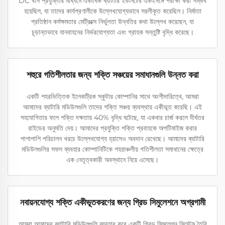
DC বাস প্রযুক্তির মাধ্যমে একাধিক ব্যাটারি ইউনিটের একইসঙ্গে পরীক্ষা করা সম্ভব
হয়েছিল, যা তাদের কার্যপ্রণালীকে উল্লেখযোগ্যভাবে সরলীকৃত করেছিল। নির্মাতা
প্রতিষ্ঠান কর্মক্ষমতার মেট্রিক্সে নির্ভুলতা উন্নতির কথা উল্লেখ করেছেন, যা
চূড়ান্তভাবে যানবাহনের নির্ভরযোগ্যতা এবং গ্রাহক সন্তুষ্টি বৃদ্ধি করেছে।
শহুরে গতিশীলতার জন্য শক্তি সঞ্চয়ের সমাধানগুলি উন্নত করা
একটি শহরভিত্তিক ইলেকট্রিক স্কুটার কোম্পানির সাথে অংশীদারিত্বে, আমরা
আমাদের ব্যাটারি মডিউলগুলি তাদের শক্তি সঞ্চয় ব্যবস্থায় একীভূত করেছি। এই
সহযোগিতার ফলে শক্তি দক্ষতায় 40% বৃদ্ধি ঘটেছে, যা একবার চার্জ করলে দীর্ঘতর
রাইডের অনুমতি দেয়। আমাদের প্রযুক্তি শক্তি প্রবাহকে অপটিমাইজ করার
পাশাপাশি পরিচালন খরচে উল্লেখযোগ্য হ্রাসেও অবদান রেখেছে। আমাদের ব্যাটারি
মডিউলগুলির সফল ব্যবহার কোম্পানিটিকে শহরাঞ্চলীয় গতিশীলতা সমাধানের ক্ষেত্রে
এক নেতৃত্বকারী অবস্থানে নিয়ে এসেছে।
নবায়নযোগ্য শক্তি একীভূতকরণের জন্য গ্রিড সিমুলেশনে অগ্রগামী
আমরা আমাদের ব্যাটারি মডিউলগুলি ব্যবহার করে একটি গ্রিড সিমুলেশন সিস্টেম তৈরি