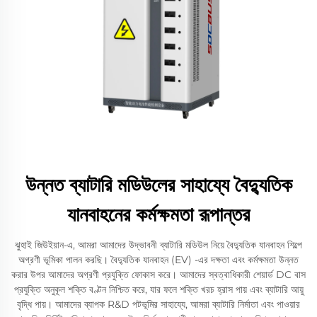
উন্নত ব্যাটারি মডিউলের সাহায্যে বৈদ্যুতিক
যানবাহনের কর্মক্ষমতা রূপান্তর
ঝুহাই জিউইয়ান-এ, আমরা আমাদের উদ্ভাবনী ব্যাটারি মডিউল নিয়ে বৈদ্যুতিক যানবাহন শিল্পে
অগ্রণী ভূমিকা পালন করছি। বৈদ্যুতিক যানবাহন (EV) -এর দক্ষতা এবং কর্মক্ষমতা উন্নত
করার উপর আমাদের অগ্রণী প্রযুক্তি ফোকাস করে। আমাদের স্বত্বাধিকারী শেয়ার্ড DC বাস
প্রযুক্তি অনুকূল শক্তি বণ্টন নিশ্চিত করে, যার ফলে শক্তি খরচ হ্রাস পায় এবং ব্যাটারি আয়ু
বৃদ্ধি পায়। আমাদের ব্যাপক R&D পটভূমির সাহায্যে, আমরা ব্যাটারি নির্মাতা এবং পাওয়ার