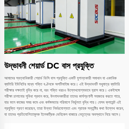
উদ্ভাবনী শেয়ার্ড DC বাস প্রযুক্তি
আমাদের স্বত্বাধিকারী শেয়ার্ড ডিসি বাস প্রযুক্তি একটি যুগান্তকারী সমাধান যা একাধিক
ব্যাটারি ইউনিটের মধ্যে শক্তি বণ্টনকে অপটিমাইজ করে। এই উদ্ভাবনটি শুধুমাত্র ব্যাটারি
পরীক্ষার দক্ষতাই বৃদ্ধি করে না, বরং শক্তি খরচও উল্লেখযোগ্যভাবে হ্রাস করে। একইসঙ্গে
পরীক্ষা চালানোর সুবিধা প্রদান করে, উৎপাদনকারীরা তাদের কার্যপ্রণালী সহজতর করতে পারে,
যার ফলে কাজের সময় কমে এবং কর্মক্ষমতার পরিমাপে নির্ভুলতা বৃদ্ধি পায়। যেসব ক্লায়েন্ট এই
প্রযুক্তি গ্রহণ করেছেন, তারা উন্নত নির্ভরযোগ্যতা এবং গ্রাহক সন্তুষ্টির কথা উল্লেখ করেন,
যা তাদের প্রতিযোগিতামূলক ইলেকট্রিক ভেহিকেল বাজারে নেতৃত্বের অবস্থানে নিয়ে আসে।