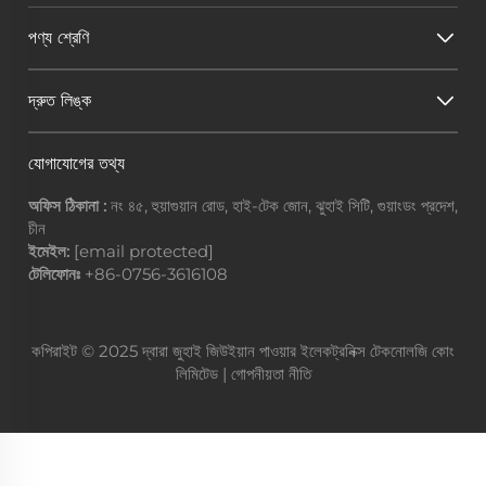
পণ্য শ্রেণি
দ্রুত লিঙ্ক
যোগাযোগের তথ্য
অফিস ঠিকানা :
নং ৪৫, হুয়াগুয়ান রোড, হাই-টেক জোন, ঝুহাই সিটি, গুয়াংডং প্রদেশ,
চীন
ইমেইল:
[email protected]
টেলিফোনঃ
+86-0756-3616108
কপিরাইট © 2025 দ্বারা জুহাই জিউইয়ান পাওয়ার ইলেকট্রনিক্স টেকনোলজি কোং
লিমিটেড |
গোপনীয়তা নীতি