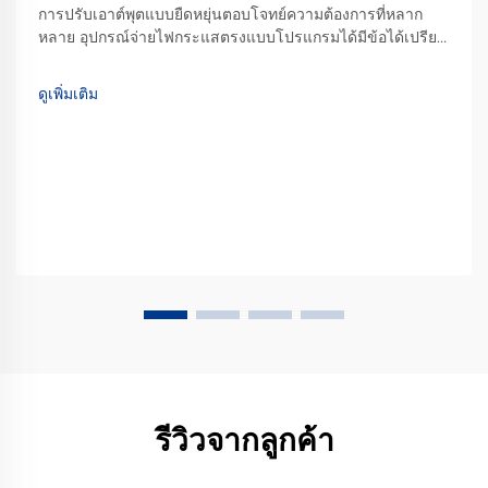
การปรับเอาต์พุตแบบยืดหยุ่นตอบโจทย์ความต้องการที่หลาก
หลาย อุปกรณ์จ่ายไฟกระแสตรงแบบโปรแกรมได้มีข้อได้เปรียบ
อย่างมากในด้านความยืดหยุ่นของการปรับค่าเอาต์พุต ซึ่งแตก
ต่างจากอุปกรณ์จ่ายไฟแบบเอาต์พุตคงที่ทั่วไปที่สามารถให้แรง
ดูเพิ่มเติม
ดันเพียงค่าเดียวหรือช่วงจำกัดเท่านั้น...
รีวิวจากลูกค้า