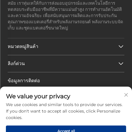
สมัย เราทุ่มเทให้กับการส่งมอบอุปกรณ์และเทคโนโลยีการ
ทดสอบระดับมืออาชีพที่มีความแม่นยำสูง การทำงานอัตโนมัติ
และความอัจฉริยะ เพื่อสนับสนุนการผลิตและการรับประกัน
คุณภาพของแบตเตอรี่สำหรับพลังงานรถยนต์ พลังงานระบบจัด
เก็บ และชุดแบตเตอรี่ขนาดใหญ่
หมวดหมู่สินค้า
ลิงก์ด่วน
ข้อมูลการติดต่อ
ที่อยู่สำนักงาน :
เลขที่ 45 ถนนฮวาเควียน เขตเทคโนโลยีสูง
We value your privacy
เมืองจูไห่ มณฑลกวางตุ้ง ประเทศจีน
อีเมล :
[email protected]
We use cookies and similar tools to provide our services.
โทรศัพท์ :
+86-0756-3616108
If you don't want to accept all cookies, click Personalize
cookies.
สงวนลิขสิทธิ์ © 2025 โดยบริษัทจูไห่จิ่วหยวน พาวเวอร์ อิเล็ก
Accept all