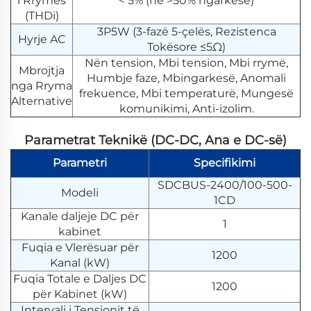
i Rrymës
< 5% (në >50% ngarkesë)
(THDi)
3P5W (3-fazë 5-çelës, Rezistenca
Hyrje AC
Tokësore ≤5Ω)
Nën tension, Mbi tension, Mbi rrymë,
Mbrojtja
Humbje faze, Mbingarkesë, Anomali
nga Rryma
frekuence, Mbi temperaturë, Mungesë
Alternative
komunikimi, Anti-izolim.
Parametrat Teknikë (DC-DC, Ana e DC-së)
Parametri
Specifikimi
SDCBUS-2400/100-500-
Modeli
1CD
Kanale daljeje DC për
1
kabinet
Fuqia e Vlerësuar për
1200
Kanal (kW)
Fuqia Totale e Daljes DC
1200
për Kabinet (kW)
Intervali i Tensionit të