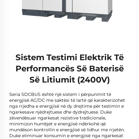
Sistem Testimi Elektrik Të
Performancës Së Baterisë
Së Litiumit (2400V)
Seria SDCBUS është një sistem i përpunimit të
energjisë AC/DC me saktësi të lartë që karakterizohet
nga rrjedha e energjisë në dy drejtime për testimin e
ngarkesave njëdrejtuese dhe dydrejtuese. Duke
zëvendësuar ngarkesat rezistive tradicionale,
minimizon humbjet e energjisë ndërkohë që
mundëson kontrollin e energjisë së lidhur me rrjetën.
Duke eliminuar konsumin e energjisë nga ngarkesat