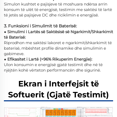
Simulon kushtet e pajisjeve të moshuara ndërsa arrin
konsum të ulët të energjisë, testimin me saktësi të lartë
të jetës së pajisjeve DC dhe riciklimin e energjisë.
3. Funksioni i Simulimit të Baterisë:
● Simulimi i Lartës së Saktësisë së Ngarkimit/Shkarkimit
të Baterisë:
Riprodhon me saktësi lakoret e ngarkimit/shkarkimit të
baterisë, mbështet profile dinamike dhe simulimin e
gabimeve.
● Efikasitet i Lartë (>96% Rikuperim Energjie):
Ulon konsumin e energjisë gjatë testimit dhe në të
njëjtën kohë vërteton performancën dhe sigurinë.
Ekran i Interfejsit të
Softuerit (Gjatë Testimit)