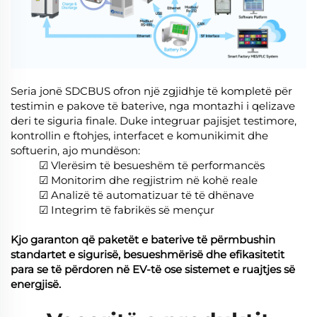
Seria jonë SDCBUS ofron një zgjidhje të kompletë për
testimin e pakove të baterive, nga montazhi i qelizave
deri te siguria finale. Duke integruar pajisjet testimore,
kontrollin e ftohjes, interfacet e komunikimit dhe
softuerin, ajo mundëson:
☑ Vlerësim të besueshëm të performancës
☑ Monitorim dhe regjistrim në kohë reale
☑ Analizë të automatizuar të të dhënave
☑ Integrim të fabrikës së mençur
Kjo garanton që paketët e baterive të përmbushin
standartet e sigurisë, besueshmërisë dhe efikasitetit
para se të përdoren në EV-të ose sistemet e ruajtjes së
energjisë.