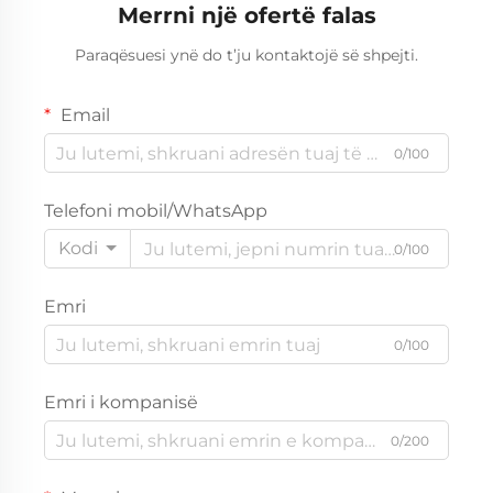
Merrni një ofertë falas
Paraqësuesi ynë do t’ju kontaktojë së shpejti.
Email
0/100
Telefoni mobil/WhatsApp
Kodi
0/100
Emri
0/100
Emri i kompanisë
0/200