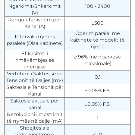
Ngarkimit/Shkarkimit
100 - 2400
(V)
Rangu i Tanishëm për
±500
Kanal (A)
Operim paralel me
Intervali i rrymës
kabinete të modelit të
paralele (Disa kabinete)
njëjtë
Efikasiteti i
≥ 96% (në ngarkesë
rimëkëmbjes së
maksimale)
energjisë
Vërtetimi i Saktësisë së
0.1
Tensionit të Daljes (mV)
Saktësia e Tensionit për
±0.05% F.S.
Kanal
Saktësia aktuale për
±0.05% F.S.
kanal
Rezolucioni i mostrimit
1
të rrymës në dalje (mA)
Shpejtësia e
vazhdueshme e
≤ 10