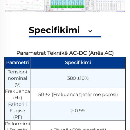
Specifikimi
Parametrat Teknikë AC-DC (Anës AC)
Parametri
Specifikimi
Tensioni
nominal
380 ±10%
(V)
Frekuenca
50 ±2 (Frekuenca tjetër me porosi)
(Hz)
Faktori i
Fuqisë
≥ 0.99
(PF)
Deformimi