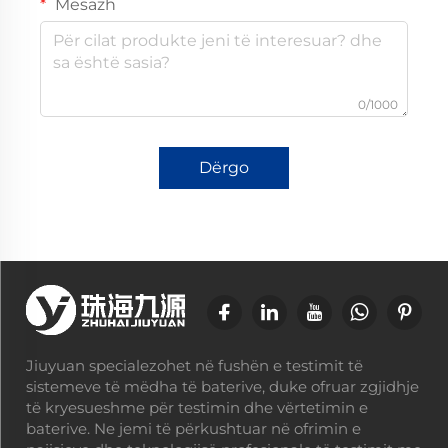
Mesazh
0/1000
Dërgo
Jiuyuan specialezohet në fushën e testimit të
sistemeve të mëdha të baterive, duke ofruar zgjidhje
të kryesueshme për testimin dhe vërtetimin e
baterive. Ne jemi të përkushtuar në ofrimin e