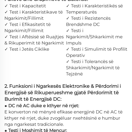
✓ Test i Kapacitetit
✓ Testi i Karakteristikës së
✓ Test i Karakteristikave të
Temperaturës
Ngarkimit/Fillimit
✓ Testi i Rezistencës
✓ Test i Efikasitetit të
Brendshme DC
Ngarkimit/Fillimit
✓ Testi i
✓ Test i Aftësisë së Ruajtjes
Ngarkimit/Shkarkimit me
& Rikuperimit të Ngarkimit
Impuls
✓ Test i Jetës Ciklike
✓ Testi i Simulimit të Profilit
Operativ
✓ Testi i Tolerancës së
Shkarkimit/Ngarkimit të
Tejzënë
2. Funksioni i Ngarkesës Elektronike & Përdorimi i
Energjisë së Rikuperueshme gjatë Përdorimit të
Burimit të Energjisë DC:
● DC në AC duke e kthyer në rrjet:
E konverton në mënyrë efikase energjinë DC në AC të
kthyer në rrjet, duke zvogëluar nxehtësinë e humbur
nga ngarkesat tradicionale.
● Testi i Moshimit të Mençur: