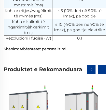
mostrimit (ms)
Koha e rritjes/zvogëlimit
≤ 5 (10% deri në 90% të
të rrymës (ms)
Imax), pa goditje
Koha e kalimit të
≤ 10 (-90% deri në 90% të
ngarkimit/shkarkimit
Imax), pa goditje elektrike
(ms)
Rezolucioni i fuqisë (W)
0.1
Shënim: Mbështetet personalizimi.
Produktet e Rekomanduara