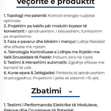
Veçoritë e produktit
1. Topologji me patentë:
Kontroll energjie-ruajtëse
optimale.
2. Projektim pa kabllo për modulin kryesor të
konvertorit:
I qëndrueshëm, i besueshëm, funksionim
pa shqetësime.
3. Faza e pavarur dhe bllokim i mençur:
Lidhje fleksibël
dhe efikase me rrjetën.
4. Teknologjia Kontrolluese e Lidhjes me Rrjetën me
Valë Sinusoidale të Pastër:
Polluim zero në rrjetë.
5. Testimi & Menaxhimi automatik:
Zgjidhje efikase me
barrierë të ulët.
6. Kurse epara & Jetëgjatësi:
Përbërës të qëndrueshëm
të përzgjedhur; Projektimi i jetës së sistemit >15 vjet.
Zbatimi
1. Testimi i Performancës Elektrike të Moduleve,
Pakove dhe Grupimeve të Baterisë: