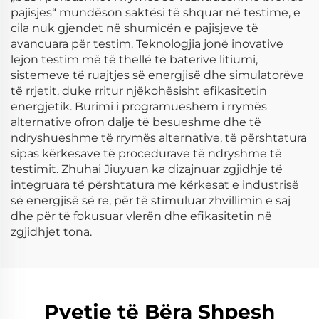
pajisjes“ mundëson saktësi të shquar në testime, e
cila nuk gjendet në shumicën e pajisjeve të
avancuara për testim. Teknologjia jonë inovative
lejon testim më të thellë të baterive litiumi,
sistemeve të ruajtjes së energjisë dhe simulatorëve
të rrjetit, duke rritur njëkohësisht efikasitetin
energjetik. Burimi i programueshëm i rrymës
alternative ofron dalje të besueshme dhe të
ndryshueshme të rrymës alternative, të përshtatura
sipas kërkesave të procedurave të ndryshme të
testimit. Zhuhai Jiuyuan ka dizajnuar zgjidhje të
integruara të përshtatura me kërkesat e industrisë
së energjisë së re, për të stimuluar zhvillimin e saj
dhe për të fokusuar vlerën dhe efikasitetin në
zgjidhjet tona.
Pyetje të Bëra Shpesh