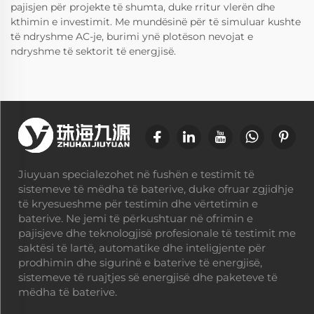
pajisjen për projekte të shumta, duke rritur vlerën dhe
kthimin e investimit. Me mundësinë për të simuluar kushte
të ndryshme AC-je, burimi ynë plotëson nevojat e
ndryshme të sektorit të energjisë.
Jiuyuan specialezohet në fushën e testimit të
sistemeve të mëdha të baterive, duke ofruar zgjidhje
të kryesueshme për testimin dhe vërtetimin e
baterive. Ne jemi të përkushtuar në ofrimin e
pajisjeve dhe teknologjisë profesionale të testimit me
saktësi të lartë, automatike dhe inteligjente për
prodhimin dhe sigurinë e baterive të energjisë,
sistemeve të ruajtjes së energjisë dhe paketeve të
mëdha të baterive.