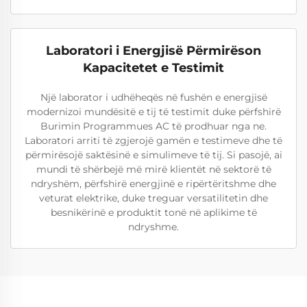
Laboratori i Energjisë Përmirëson
Kapacitetet e Testimit
Një laborator i udhëheqës në fushën e energjisë
modernizoi mundësitë e tij të testimit duke përfshirë
Burimin Programmues AC të prodhuar nga ne.
Laboratori arriti të zgjerojë gamën e testimeve dhe të
përmirësojë saktësinë e simulimeve të tij. Si pasojë, ai
mundi të shërbejë më mirë klientët në sektorë të
ndryshëm, përfshirë energjinë e ripërtëritshme dhe
veturat elektrike, duke treguar versatilitetin dhe
besnikërinë e produktit tonë në aplikime të
ndryshme.