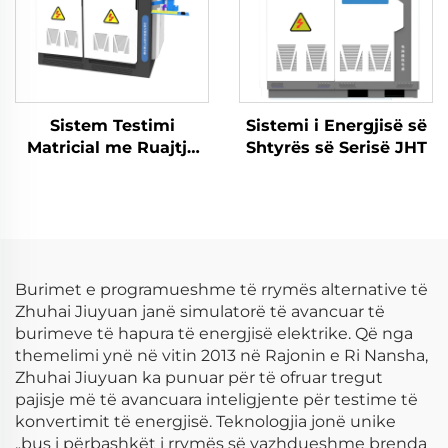
Sistem Testimi
Sistemi i Energjisë së
Matricial me Ruajtje
Shtyrës së Serisë JHT
Energjie me Rrjetim të
Dyfishtë (2×2.5 MW)
Burimet e programueshme të rrymës alternative të
Zhuhai Jiuyuan janë simulatorë të avancuar të
burimeve të hapura të energjisë elektrike. Që nga
themelimi ynë në vitin 2013 në Rajonin e Ri Nansha,
Zhuhai Jiuyuan ka punuar për të ofruar tregut
pajisje më të avancuara inteligjente për testime të
konvertimit të energjisë. Teknologjia jonë unike
„bus i përbashkët i rrymës së vazhdueshme brenda