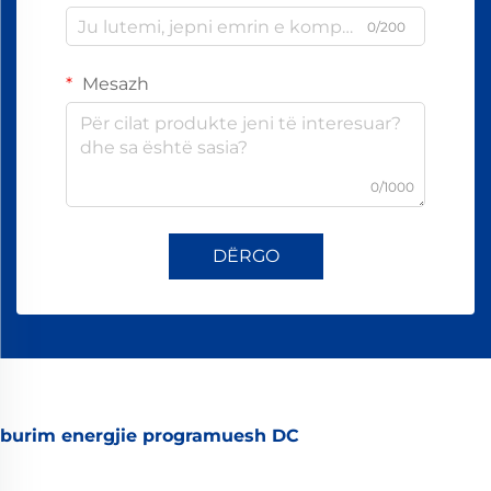
0/200
Mesazh
0/1000
DËRGO
burim energjie programuesh DC