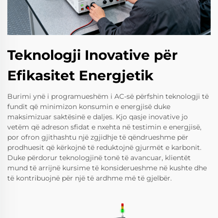
Teknologji Inovative për
Efikasitet Energjetik
Burimi ynë i programueshëm i AC-së përfshin teknologji të
fundit që minimizon konsumin e energjisë duke
maksimizuar saktësinë e daljes. Kjo qasje inovative jo
vetëm që adreson sfidat e nxehta në testimin e energjisë,
por ofron gjithashtu një zgjidhje të qëndrueshme për
prodhuesit që kërkojnë të reduktojnë gjurmët e karbonit.
Duke përdorur teknologjinë tonë të avancuar, klientët
mund të arrijnë kursime të konsiderueshme në kushte dhe
të kontribuojnë për një të ardhme më të gjelbër.