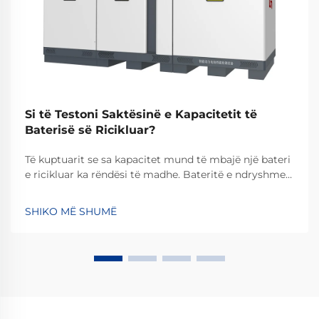
Si të Testoni Saktësinë e Kapacitetit të
Baterisë së Ricikluar?
Të kuptuarit se sa kapacitet mund të mbajë një bateri
e ricikluar ka rëndësi të madhe. Bateritë e ndryshme
të ricikluara depozitojnë sasi të ndryshme energjie,
kështu që gjetja e saktësisë së fuqisë që mund të
SHIKO MË SHUMË
ofrojnë për të vënë në punë një pajisje është një pikë
kyçe. Gjithashtu ju tregon se...