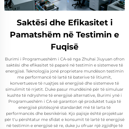
Saktësi dhe Efikasitet i
Pamatshëm në Testimin e
Fuqisë
Burimi i Programueshëm i CA-së nga Zhuhai Jiuyuan ofron
saktësi dhe efikasitet të paparë në testimin e sistemeve të
energjisë. Teknologjia jonë proprietare mundëson testimin
me performancë të lartë të baterive të litiumit,
konvertuesve të ruajtjes së energjisë dhe sistemeve të
simulimit të rrjetit. Duke pasur mundësinë për të simuluar
kushte të ndryshme të energjisë alternative, Burimi ynë i
Programueshëm i CA-së garanton që produktet tuaja të
energjisë plotësojnë standardet më të larta të
performancës dhe besnikërisë. Kjo pajisje është projektuar
për t'u përshtatur me sfidat e konsumit të lartë të energjisë
në testimin e energjisë së re, duke ju ofruar një zgjidhje të