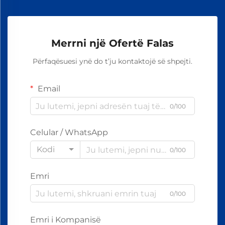
Merrni një Ofertë Falas
Përfaqësuesi ynë do t’ju kontaktojë së shpejti.
Email
0/100
Celular / WhatsApp
Kodi
0/100
Emri
0/100
Emri i Kompanisë