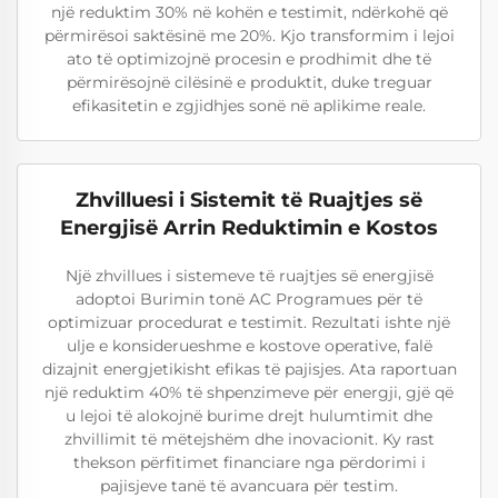
një reduktim 30% në kohën e testimit, ndërkohë që
përmirësoi saktësinë me 20%. Kjo transformim i lejoi
ato të optimizojnë procesin e prodhimit dhe të
përmirësojnë cilësinë e produktit, duke treguar
efikasitetin e zgjidhjes sonë në aplikime reale.
Zhvilluesi i Sistemit të Ruajtjes së
Energjisë Arrin Reduktimin e Kostos
Një zhvillues i sistemeve të ruajtjes së energjisë
adoptoi Burimin tonë AC Programues për të
optimizuar procedurat e testimit. Rezultati ishte një
ulje e konsiderueshme e kostove operative, falë
dizajnit energjetikisht efikas të pajisjes. Ata raportuan
një reduktim 40% të shpenzimeve për energji, gjë që
u lejoi të alokojnë burime drejt hulumtimit dhe
zhvillimit të mëtejshëm dhe inovacionit. Ky rast
thekson përfitimet financiare nga përdorimi i
pajisjeve tanë të avancuara për testim.