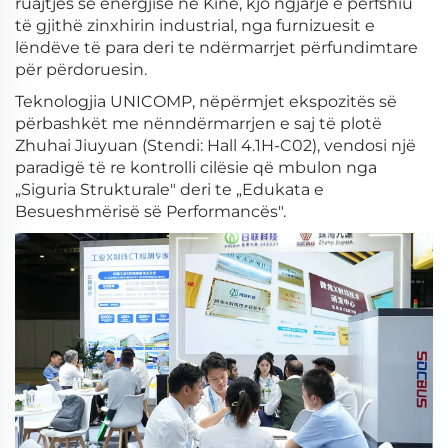
ruajtjes së energjisë në Kinë, kjo ngjarje e përfshiu
të gjithë zinxhirin industrial, nga furnizuesit e
lëndëve të para deri te ndërmarrjet përfundimtare
për përdoruesin.
Teknologjia UNICOMP, nëpërmjet ekspozitës së
përbashkët me nënndërmarrjen e saj të plotë
Zhuhai Jiuyuan (Stendi: Hall 4.1H-C02), vendosi një
paradigë të re kontrolli cilësie që mbulon nga
„Siguria Strukturale" deri te „Edukata e
Besueshmërisë së Performancës".