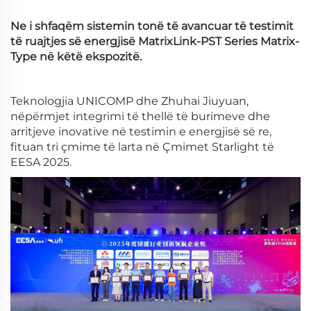
Ne i shfaqëm sistemin tonë të avancuar të testimit
të ruajtjes së energjisë MatrixLink-PST Series Matrix-
Type në këtë ekspozitë.
Teknologjia UNICOMP dhe Zhuhai Jiuyuan,
nëpërmjet integrimi të thellë të burimeve dhe
arritjeve inovative në testimin e energjisë së re,
fituan tri çmime të larta në Çmimet Starlight të
EESA 2025.