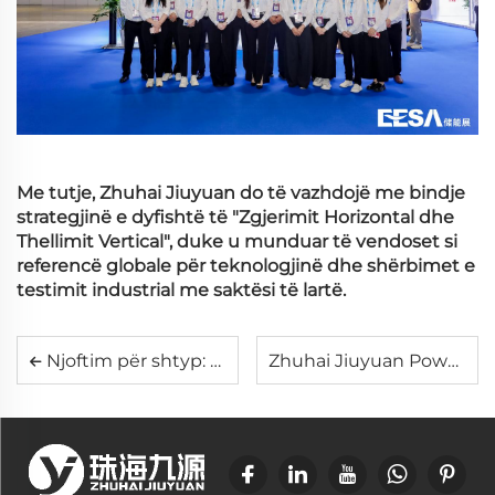
Me tutje, Zhuhai Jiuyuan do të vazhdojë me bindje
strategjinë e dyfishtë të "Zgjerimit Horizontal dhe
Thellimit Vertical", duke u munduar të vendoset si
referencë globale për teknologjinë dhe shërbimet e
testimit industrial me saktësi të lartë.
Njoftim për shtyp: Ekipi Jiuyuan viziton selinë e UNICOMP-it për të thelluar bashkëpunimin dhe shkëmbimin industrial
Zhuhai Jiuyuan Power Electronics Technology Co., Ltd.