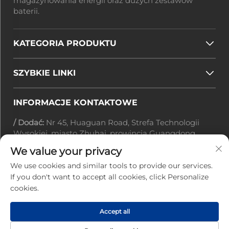
magazynowania energii oraz dużych zestawów
baterii.
KATEGORIA PRODUKTU
SZYBKIE LINKI
INFORMACJE KONTAKTOWE
/ Dodać:
Nr 45, Huaguan Road, Strefa Technologii
Wysokiej, miasto Zhuhai, prowincja Guangdong,
Chiny
We value your privacy
Adres e-mail:
[email protected]
/ Telefonowo:
+86-0756-3616108
We use cookies and similar tools to provide our services.
If you don't want to accept all cookies, click Personalize
cookies.
Prawa autorskie © 2025 przez Zhuhai Jiuyuan Power
Accept all
Electronics Technology Co., Ltd. |
Polityka
prywatności