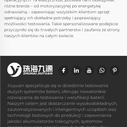
operacyjnych. Ta elastyczność pozwala nam obsługiwać
różne branże – od motoryzacyjnej po energetykę
odnawialną – zapewniając wszystkim klientom sprzęt
spełniający ich dokładne potrzeby i poprawiający
możliwości testowania. Takie spersonalizowane podejście
przyczyniło się do trwałych partnerstw i zaufania ze strony
naszych klientów na całym świecie.
Jiuyuan specjalizuje się w dziedzinie testowania
dużych systemów baterii, oferując nowatorskie
rozwiązania do testowania i weryfikacji baterii.
Naszym celem jest dostarczanie wysokodokładnych,
zautomatyzowanych i inteligentnych urządzeń oraz
technologii testowych do produkcji i zapewniania
jakości akumulatorów trakcyjnych, systemów