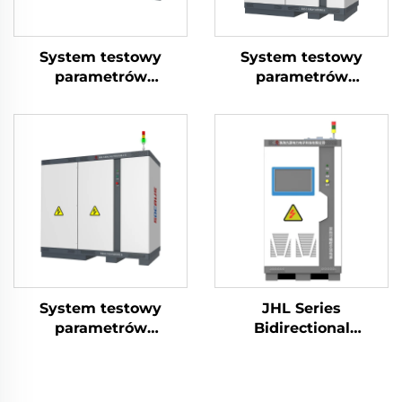
System testowy
System testowy
parametrów
parametrów
elektrycznych
elektrycznych
akumulatorów
akumulatorów
litowych (2400V)
litowych (750V)
System testowy
JHL Series
parametrów
Bidirectional
elektrycznych
Programmable AC
akumulatorów
Power Supply (BPAC)
litowych (1500V)