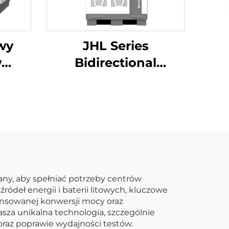
wy
JHL Series
w
Bidirectional
ch
Programmable AC
ów
Power Supply (BPAC)
0V)
ny, aby spełniać potrzeby centrów
ódeł energii i baterii litowych, kluczowe
ansowanej konwersji mocy oraz
sza unikalna technologia, szczególnie
oraz poprawie wydajności testów.