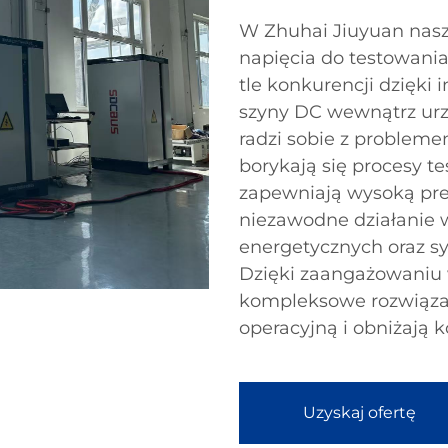
W Zhuhai Jiuyuan nasz
napięcia do testowani
tle konkurencji dzięki 
szyny DC wewnątrz urz
radzi sobie z probleme
borykają się procesy t
zapewniają wysoką pre
niezawodne działanie w 
energetycznych oraz s
Dzięki zaangażowaniu 
kompleksowe rozwiązan
operacyjną i obniżają k
Uzyskaj ofertę