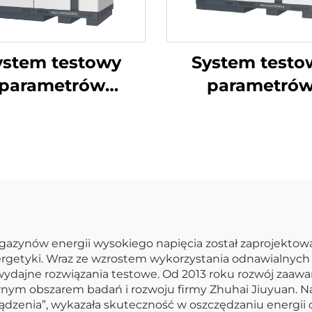
ystem testowy
System testo
parametrów
parametró
lektrycznych
elektryczny
kumulatorów
akumulator
itowych (750V)
litowych (150
gazynów energii wysokiego napięcia został zaprojektowa
getyki. Wraz ze wzrostem wykorzystania odnawialnych źr
 wydajne rozwiązania testowe. Od 2013 roku rozwój zaaw
nym obszarem badań i rozwoju firmy Zhuhai Jiuyuan. Na
dzenia”, wykazała skuteczność w oszczędzaniu energii 