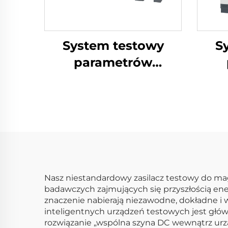
System testowy
S
parametrów
elektrycznych
e
akumulatorów
a
litowych (2400V)
l
Nasz niestandardowy zasilacz testowy do ma
badawczych zajmujących się przyszłością ener
znaczenie nabierają niezawodne, dokładne i
inteligentnych urządzeń testowych jest głów
rozwiązanie „wspólna szyna DC wewnątrz urzą