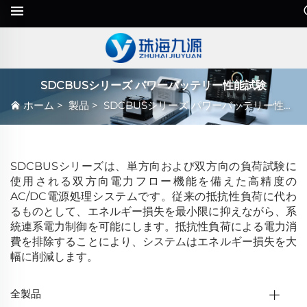
SDCBUSシリーズ パワーバッテリー性能試験
ホーム
>
製品
>
SDCBUSシリーズ パワーバッテリー性能試験
SDCBUSシリーズは、単方向および双方向の負荷試験に
使用される双方向電力フロー機能を備えた高精度の
AC/DC電源処理システムです。従来の抵抗性負荷に代わ
るものとして、エネルギー損失を最小限に抑えながら、系
統連系電力制御を可能にします。抵抗性負荷による電力消
費を排除することにより、システムはエネルギー損失を大
幅に削減します。
全製品