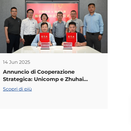
14 Jun 2025
Annuncio di Cooperazione
Strategica: Unicomp e Zhuhai
Jiuyuan Uniscono le Forze per un
Scopri di più
Futuro Condiviso