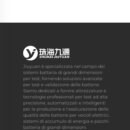
Jiuyuan è specializzata nel campo dei
sistemi batteria di grandi dimensioni
per test, fornendo soluzioni avanzate
per test e validazione delle batterie.
Siamo dedicati a fornire attrezzature e
tecnologie professionali per test ad alta
precisione, automatizzati e intelligenti
per la produzione e l'assicurazione della
qualità delle batterie per veicoli elettrici,
sistemi di accumulo di energia e pacchi
batteria di grandi dimensioni.