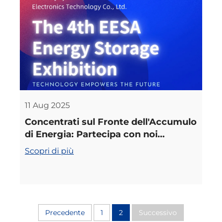
11 Aug 2025
Concentrati sul Fronte dell'Accumulo
di Energia: Partecipa con noi
all'Esposizione dell'Accumulo di
Scopri di più
Energia di Shanghai
Precedente
1
2
Successivo