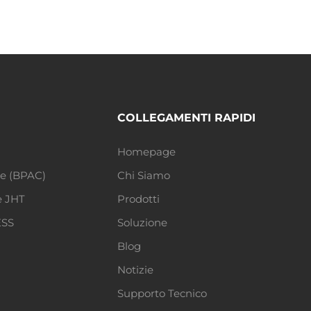
COLLEGAMENTI RAPIDI
Homepage
le (BPAC)
Chi Siamo
e JHT
Prodotti
ESS
Soluzione
Blog
Notizie
Supporto Tecnico