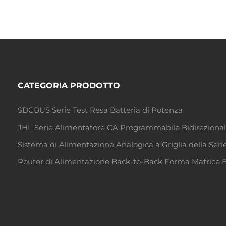
CATEGORIA PRODOTTO
SDCBUS Serie Test Resa Batteria di Potenza
JHL Serie Alimentatore CA Programmabile Bidireziona
Sistema di Alimentazione Analogica a Griglia della Seri
Router di Alimentazione Back-to-Back Forma Matrice 